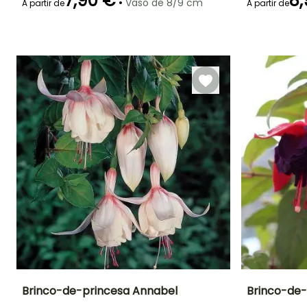
7,90 €
8,
•
Vaso de 8/9 cm
A partir de
A partir de
Período de floração
Período razoável de
Rusticidade
Período de floraç
plantação
Até -12°C
Julho à
Fevereiro à Abril,
Junho à
Outubro
Setembro à
Outubro
Outubro
Brinco-de-princesa Annabel
Brinco-de