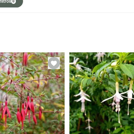
iltros
8