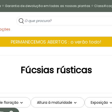
a
Garantia de devolução em todas as nossas plantas
Classificaç
oções
PERMANECEMOS ABERTOS : o verão todo!
Fúcsias rústicas
de floração
Altura à maturidade
Exposição