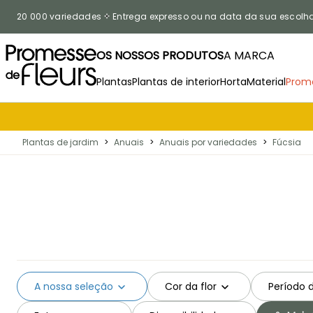
Ir para o Conteúdo
20 000 variedades
Entrega expresso ou na data da sua escolh
OS NOSSOS PRODUTOS
A MARCA
Plantas
Plantas de interior
Horta
Material
Prom
Plantas de jardim
>
Anuais
>
Anuais por variedades
>
Fúcsia
A nossa seleção
Cor da flor
Período 