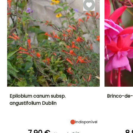
Outubro
Epilobium canum subsp.
Brinco-de-
angustifolium Dublin
Altura à
Largura à
Exposição
Altura à
maturidade
maturidade
maturidade
Sol
35 cm
50 cm
90 cm
Indisponível