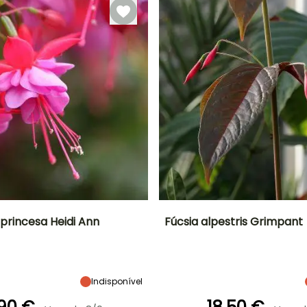
Outubro
Outubro
princesa Heidi Ann
Fúcsia alpestris Grimpant
Largura à
Exposição
Altura à
Largura à
maturidade
maturidade
maturidade
Semi-sombra
70 cm
1.50 m
1 m
Indisponível