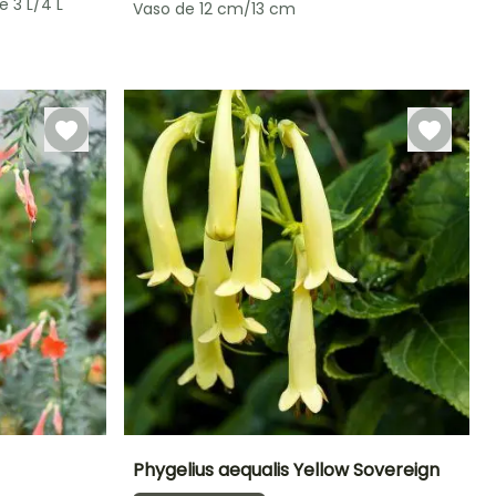
e 3 L/4 L
Vaso de 12 cm/13 cm
Período de floração
Período razoável de
Rusticidade
Rusticidade
plantação
Até -12°C
Até -15°C
Junho à
Fevereiro à
Outubro
Maio
Phygelius aequalis Yellow Sovereign