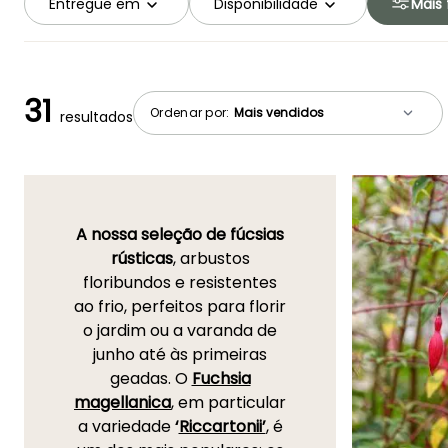
Entregue em
Disponibilidade
Mais f
31
Ordenar por:
resultados
A nossa seleção de fúcsias
rústicas
, arbustos
floribundos e resistentes
ao frio, perfeitos para florir
o jardim ou a varanda de
junho até às primeiras
geadas. O
Fuchsia
magellanica
, em particular
a variedade
‘
Riccartonii’
, é