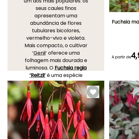
um dos mais populares: os
seus caules finos
apresentam uma
Fuchsia mag
abundância de flores
tubulares bicolores,
Altura à
vermelho-vivo e violeta.
maturidade
1.50 m
Mais compacto, o cultivar
‘
Genii
’ oferece uma
4,
A partir de
folhagem mais dourada e
luminosa. O
Fuchsia regia
Período de floraç
‘Reitzii’
é uma espécie
Julho à
arbustiva das mais rústicas
Outubro
(-10 a -12°C). Planta
vigorosa, quase trepadeira,
oferece uma longa
floração bicolor. O
Fuchsia
‘Alice Hoffman’
é uma
variedade antiga
apreciada pela sua