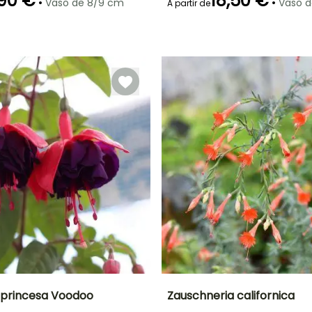
90 €
18,50 €
•
•
Vaso de 8/9 cm
Vaso d
A partir de
ão
Período razoável de
Rusticidade
Período de floração
Período razoável de
plantação
Até -15°C
plantação
Fevereiro à Abril
Agosto à
Fevereiro à Abril,
Novembro
Setembro à
Outubro
-princesa Voodoo
Zauschneria californica