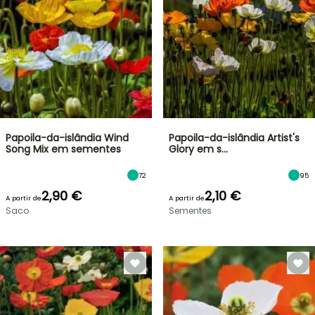
Papoila-da-islândia Wind
Papoila-da-islândia Artist's
Song Mix em sementes
Glory em s…
72
95
2,90 €
2,10 €
A partir de
A partir de
Saco
Sementes