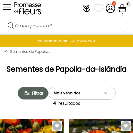
Ir para o Conteúdo
0
Plantfit
As minhas listas 
A minha co
Carrin
0
PERMANECEMOS ABERTOS : o verão todo!
⋯
>
Sementes de Papoilas
Sementes de Papoila-da-Islândia
Filtrar
4
resultados