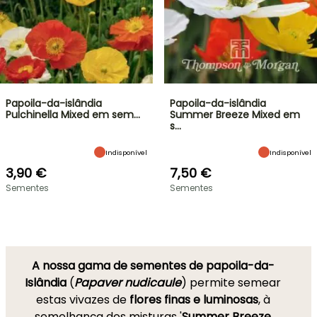
Papoila-da-islândia
Papoila-da-islândia
Pulchinella Mixed em sem…
Summer Breeze Mixed em
s…
Indisponível
Indisponível
3,90 €
7,50 €
Sementes
Sementes
A nossa gama de sementes de papoila-da-
Islândia
(
Papaver nudicaule
) permite semear
estas vivazes de
flores finas e luminosas
, à
semelhança dos misturas
'
Summer Breeze