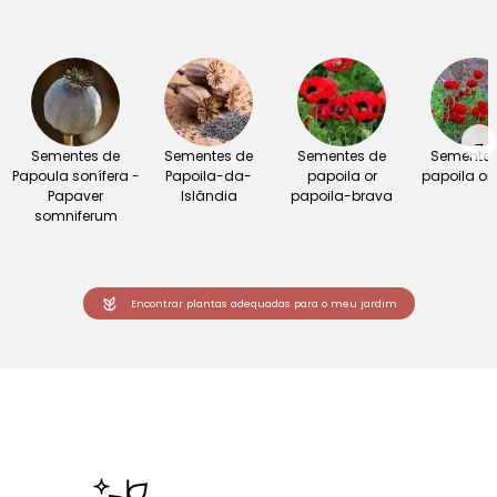
→
Sementes de
Sementes de
Sementes de
Sementes
Papoula sonífera -
Papoila-da-
papoila or
papoila ori
Papaver
Islândia
papoila-brava
somniferum
Encontrar plantas adequadas para o meu jardim