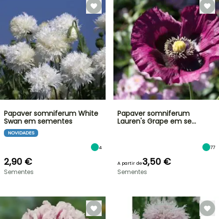
Papaver somniferum White
Papaver somniferum
Swan em sementes
Lauren's Grape em se…
NOVIDADES
4
77
2,90 €
3,50 €
A partir de
Sementes
Sementes