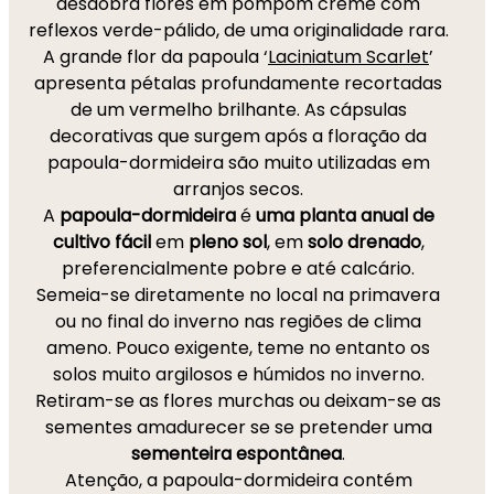
desdobra flores em pompom creme com
reflexos verde-pálido, de uma originalidade rara.
A grande flor da papoula ‘
Laciniatum Scarlet
’
apresenta pétalas profundamente recortadas
de um vermelho brilhante. As cápsulas
decorativas que surgem após a floração da
papoula-dormideira são muito utilizadas em
arranjos secos.
A
papoula-dormideira
é
uma planta anual de
cultivo fácil
em
pleno sol
, em
solo drenado
,
preferencialmente pobre e até calcário.
Semeia-se diretamente no local na primavera
ou no final do inverno nas regiões de clima
ameno. Pouco exigente, teme no entanto os
solos muito argilosos e húmidos no inverno.
Retiram-se as flores murchas ou deixam-se as
sementes amadurecer se se pretender uma
sementeira espontânea
.
Atenção, a papoula-dormideira contém