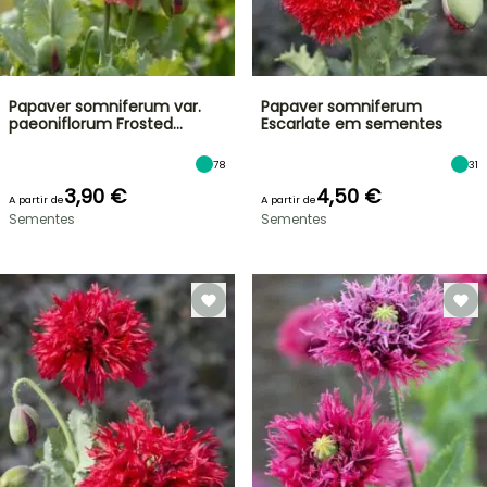
Papaver somniferum var.
Papaver somniferum
paeoniflorum Frosted…
Escarlate em sementes
78
31
3,90 €
4,50 €
A partir de
A partir de
Sementes
Sementes