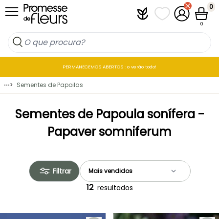
Ir para o Conteúdo
0
Plantfit
As minhas listas 
A minha co
Carrin
0
PERMANECEMOS ABERTOS : o verão todo!
⋯
>
Sementes de Papoilas
Sementes de Papoula sonífera -
Papaver somniferum
Filtrar
12
resultados