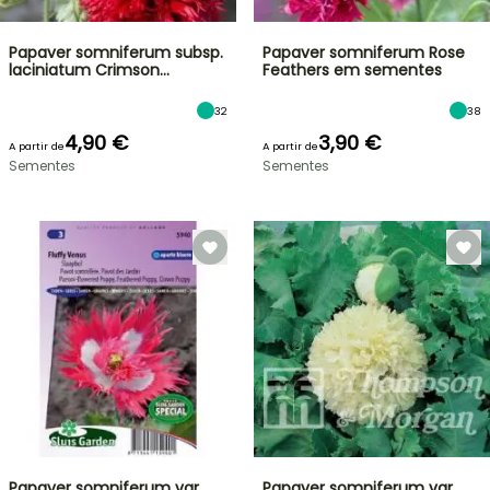
Papaver somniferum subsp.
Papaver somniferum Rose
laciniatum Crimson…
Feathers em sementes
32
38
4,90 €
3,90 €
A partir de
A partir de
Sementes
Sementes
Papaver somniferum var.
Papaver somniferum var.