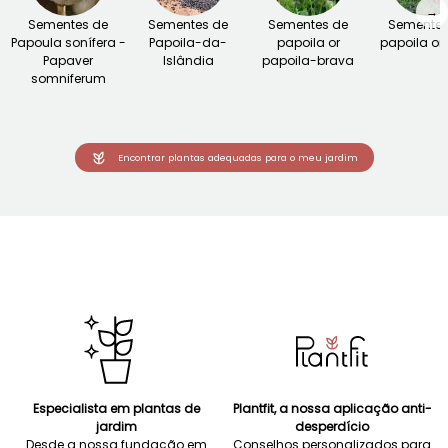
→
Sementes de
Sementes de
Sementes de
Sementes
Papoula sonífera -
Papoila-da-
papoila or
papoila ori
Papaver
Islândia
papoila-brava
somniferum
Encontrar plantas adequadas para o meu jardim
Especialista em plantas de
Plantfit, a nossa aplicação anti-
jardim
desperdício
Desde a nossa fundação em
Conselhos personalizados para