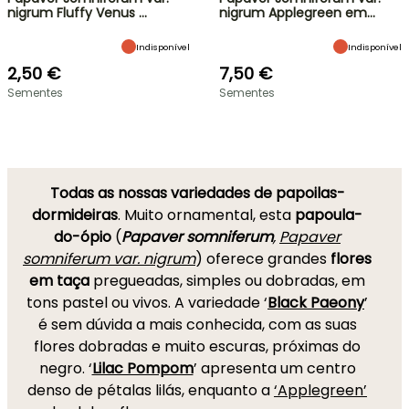
nigrum Fluffy Venus …
nigrum Applegreen em…
Indisponível
Indisponível
2,50 €
7,50 €
Sementes
Sementes
Todas as nossas variedades de papoilas-
dormideiras
. Muito ornamental, esta
papoula-
do-ópio
(
Papaver somniferum
,
Papaver
somniferum var. nigrum
) oferece grandes
flores
em taça
pregueadas, simples ou dobradas, em
tons pastel ou vivos. A variedade ‘
Black Paeony
’
é sem dúvida a mais conhecida, com as suas
flores dobradas e muito escuras, próximas do
negro. ‘
Lilac Pompom
’ apresenta um centro
denso de pétalas lilás, enquanto a
‘Applegreen’