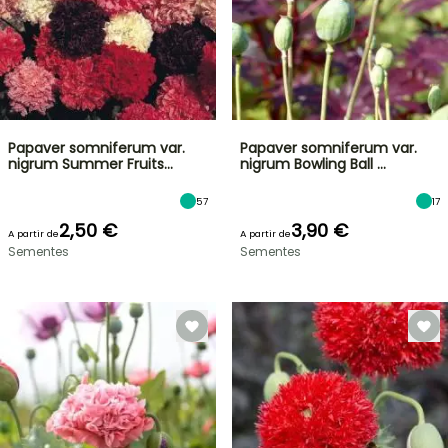
Papaver somniferum var.
Papaver somniferum var.
nigrum Summer Fruits…
nigrum Bowling Ball …
57
17
2,50 €
3,90 €
A partir de
A partir de
Sementes
Sementes