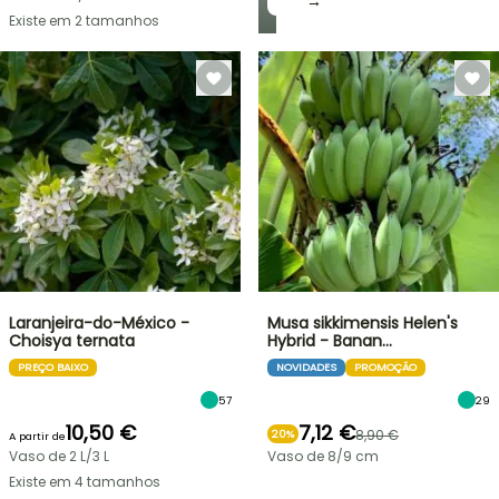
→
Existe em 2 tamanhos
Laranjeira-do-México -
Musa sikkimensis Helen's
Choisya ternata
Hybrid - Banan…
PREÇO BAIXO
NOVIDADES
PROMOÇÃO
57
29
10,50 €
7,12 €
8,90 €
20%
A partir de
Vaso de 2 L/3 L
Vaso de 8/9 cm
Existe em 4 tamanhos