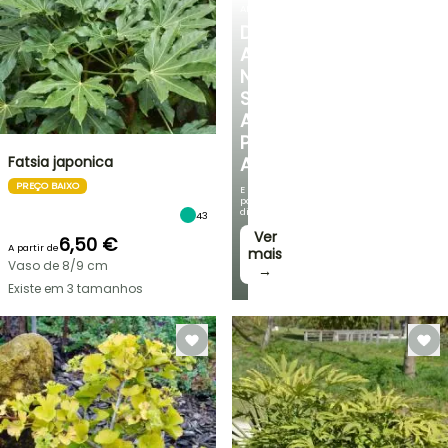
ARBUSTOS
DESCUBRA
A
NOSSA
SELEÇÃO
A
PREÇOS
Fatsia japonica
ACESSÍVEIS
PREÇO BAIXO
E
poupe
dinheiro!
43
Ver
6,50 €
A partir de
mais
Vaso de 8/9 cm
→
Existe em 3 tamanhos
VENDAS
RELÂMPAGO
ATÉ
BULBOS
30%
DE