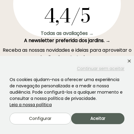
4,4/5
Todas as avaliações →
A newsletter preferida dos jardins. →
Receba as nossas novidades e ideias para aproveitar o
seu jardim durante todo o ano.
Continuar sem aceitar
Os cookies ajudam-nos a oferecer uma experiência
de navegação personalizada e a medir a nossa
Inscrever-se →
audiência. Pode configurá-los a qualquer momento e
consultar a nossa política de privacidade.
Leia a nossa política
Este formulário está protegido pelo reCAPTCHA - aplicam-se a
Termos de
Serviço
e
Política de Privacidade
do Google.
Configurar
Aceitar