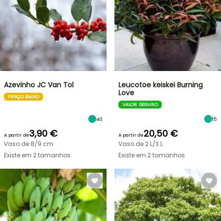
Azevinho JC Van Tol
Leucotoe keiskei Burning
Love
PREÇO BAIXO
VALOR SEGURO
40
15
3,90 €
20,50 €
A partir de
A partir de
Vaso de 8/9 cm
Vaso de 2 L/3 L
Existe em 2 tamanhos
Existe em 2 tamanhos