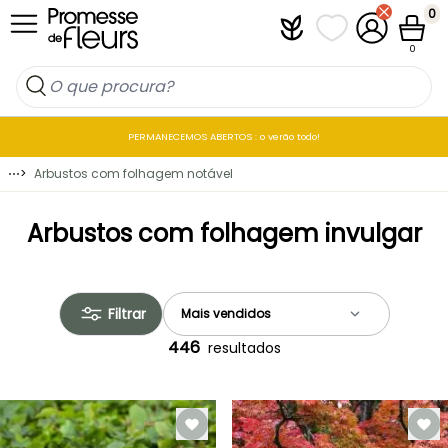
Ir para o Conteúdo
0
Plantfit
As minhas listas 
A minha co
Carrin
0
PERMANECEMOS ABERTOS : o verão todo!
⋯
>
Arbustos com folhagem notável
Arbustos com folhagem invulgar
Filtrar
446
resultados