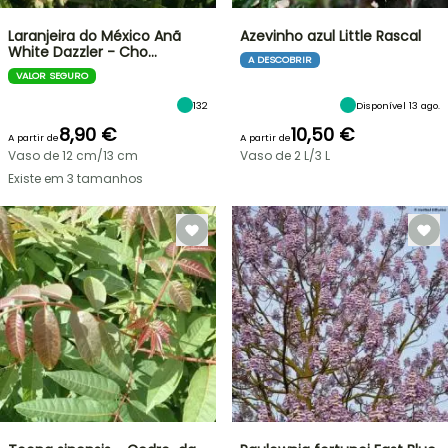
Laranjeira do México Anã
Azevinho azul Little Rascal
White Dazzler - Cho…
A DESCOBRIR
VALOR SEGURO
132
Disponível 13 ago.
8,90 €
10,50 €
A partir de
A partir de
Vaso de 12 cm/13 cm
Vaso de 2 L/3 L
Existe em 3 tamanhos