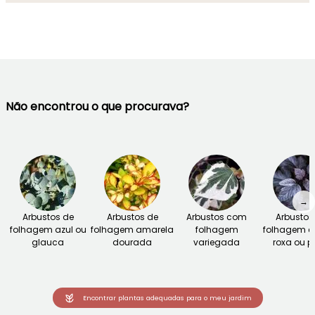
Não encontrou o que procurava?
→
Arbustos de
Arbustos de
Arbustos com
Arbustos
folhagem azul ou
folhagem amarela
folhagem
folhagem e
glauca
dourada
variegada
roxa ou p
Encontrar plantas adequadas para o meu jardim