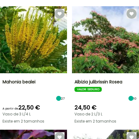
Mahonia bealei
Albizia julibrissin Rosea
VALOR SEGURO
27
10
22,50 €
24,50 €
A partir de
Vaso de 3 L/4 L
Vaso de 2 L/3 L
Existe em 2 tamanhos
Existe em 2 tamanhos