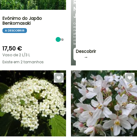
REFRESCANTE
NO
JARDIM
Evónimo do Japão
Benkomasaki
Com
as
nossas
A DESCOBRIR
plantas
trepadeiras
19
mais
bonitas!
17,50 €
Descobrir
Vaso de 2 L/3 L
→
Existe em 2 tamanhos