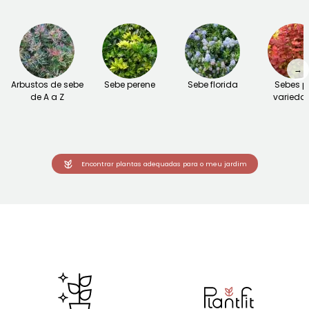
→
Arbustos de sebe
Sebe perene
Sebe florida
Sebes p
de A a Z
varieda
Encontrar plantas adequadas para o meu jardim