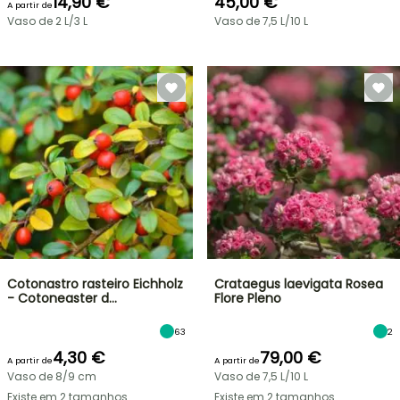
14,90 €
45,00 €
A partir de
Vaso de 2 L/3 L
Vaso de 7,5 L/10 L
Cotonastro rasteiro Eichholz
Crataegus laevigata Rosea
- Cotoneaster d…
Flore Pleno
63
2
4,30 €
79,00 €
A partir de
A partir de
Vaso de 8/9 cm
Vaso de 7,5 L/10 L
Existe em 2 tamanhos
Existe em 2 tamanhos