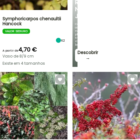
REFRESCANTE
NO
JARDIM
Symphoricarpos chenaultii
Hancock
Com
as
nossas
VALOR SEGURO
plantas
trepadeiras
62
mais
bonitas!
4,70 €
A partir de
Descobrir
Vaso de 8/9 cm
→
Existe em 4 tamanhos