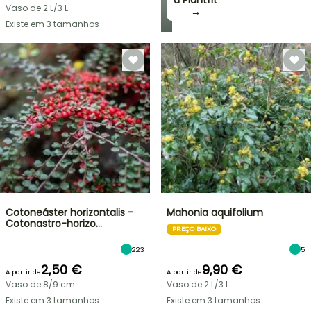
a Plantfit
Vaso de 2 L/3 L
→
Existe em 3 tamanhos
Cotoneáster horizontalis -
Mahonia aquifolium
Cotonastro-horizo…
PREÇO BAIXO
223
5
2,50 €
9,90 €
A partir de
A partir de
Vaso de 8/9 cm
Vaso de 2 L/3 L
Existe em 3 tamanhos
Existe em 3 tamanhos