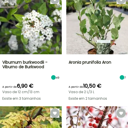
Viburnum burkwoodii -
Aronia prunifolia Aron
Viburno de Burkwood
49
7
6,90 €
10,50 €
A partir de
A partir de
Vaso de 12 cm/13 cm
Vaso de 2 L/3 L
Existe em 3 tamanhos
Existe em 2 tamanhos