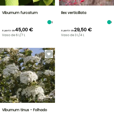
Viburnum furcatum
Ilex verticillata
3
1
45,00 €
29,50 €
A partir de
A partir de
Vaso de 6 L/7 L
Vaso de 3 L/4 L
Viburnum tinus - Folhado