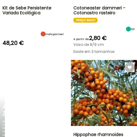
Kit de Sebe Persistente
Cotoneaster dammeri -
Variada Ecológica
Cotonastro rasteiro
PREÇO BAIXO
131
Indisponível
2,80 €
A partir de
48,20 €
Vaso de 8/9 cm
Existe em 3 tamanhos
NOVO
AGAPANTHUS
ZAMBEZI
Quando
a
folhagem
torna-
Hippophae rhamnoides
se