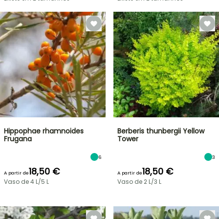
Hippophae rhamnoides
Berberis thunbergii Yellow
Frugana
Tower
6
3
18,50 €
18,50 €
A partir de
A partir de
Vaso de 4 L/5 L
Vaso de 2 L/3 L