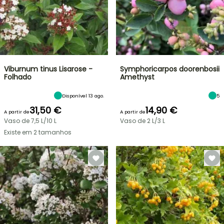
Viburnum tinus Lisarose -
Symphoricarpos doorenbosii
Folhado
Amethyst
Disponível 13 ago.
5
31,50 €
14,90 €
A partir de
A partir de
Vaso de 7,5 L/10 L
Vaso de 2 L/3 L
Existe em 2 tamanhos