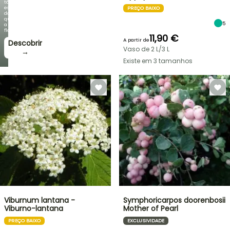
tão
espetacular
PREÇO BAIXO
do
que
5
a
floração!
11,90 €
A partir de
Descobrir
Vaso de 2 L/3 L
→
Existe em 3 tamanhos
Viburnum lantana -
Symphoricarpos doorenbosii
Viburno-lantana
Mother of Pearl
PREÇO BAIXO
EXCLUSIVIDADE