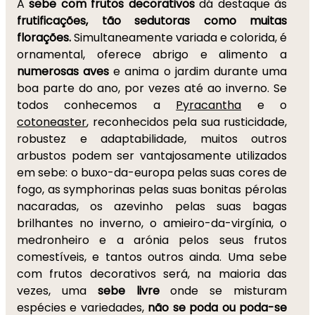
A
sebe com frutos decorativos
dá destaque às
frutificações, tão sedutoras como muitas
florações.
Simultaneamente variada e colorida, é
ornamental, oferece abrigo e alimento a
numerosas aves
e anima o jardim durante uma
boa parte do ano, por vezes até ao inverno. Se
todos conhecemos a
Pyracantha
e o
cotoneaster
, reconhecidos pela sua rusticidade,
robustez e adaptabilidade, muitos outros
arbustos podem ser vantajosamente utilizados
em sebe: o buxo-da-europa pelas suas cores de
fogo, as symphorinas pelas suas bonitas pérolas
nacaradas, os azevinho pelas suas bagas
brilhantes no inverno, o amieiro-da-virgínia, o
medronheiro e a arónia pelos seus frutos
comestíveis, e tantos outros ainda. Uma sebe
com frutos decorativos será, na maioria das
vezes, uma
sebe livre
onde se misturam
espécies e variedades,
não se poda ou poda-se