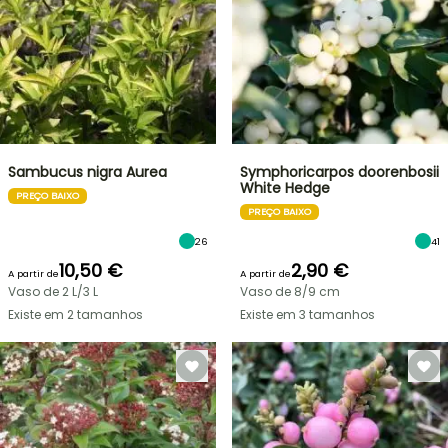
Sambucus nigra Aurea
Symphoricarpos doorenbosii
White Hedge
PREÇO BAIXO
PREÇO BAIXO
26
41
10,50 €
2,90 €
A partir de
A partir de
Vaso de 2 L/3 L
Vaso de 8/9 cm
Existe em 2 tamanhos
Existe em 3 tamanhos