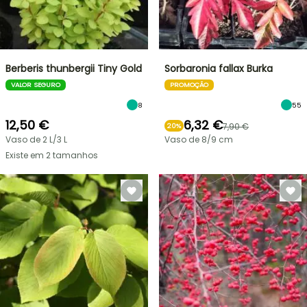
Berberis thunbergii Tiny Gold
Sorbaronia fallax Burka
VALOR SEGURO
PROMOÇÃO
8
55
12,50 €
6,32 €
7,90 €
20%
Vaso de 2 L/3 L
Vaso de 8/9 cm
Existe em 2 tamanhos