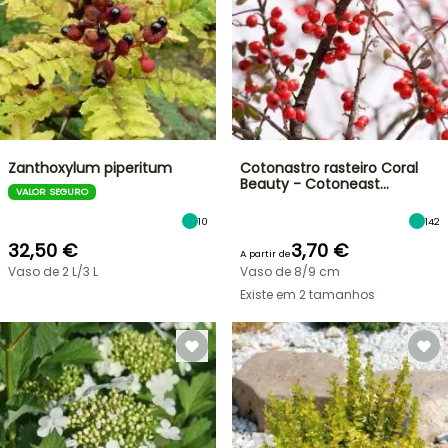
Zanthoxylum piperitum
Cotonastro rasteiro Coral
Beauty - Cotoneast…
VALOR SEGURO
10
142
32,50 €
3,70 €
A partir de
Vaso de 2 L/3 L
Vaso de 8/9 cm
Existe em 2 tamanhos