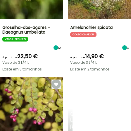
Groselha-dos-açores -
Amelanchier spicata
Elaeagnus umbellata
COLECIONADOR
VALOR SEGURO
12
4
22,50 €
14,90 €
A partir de
A partir de
Vaso de 3 L/4 L
Vaso de 3 L/4 L
Existe em 3 tamanhos
Existe em 2 tamanhos
CRIE
UM
RECANTO