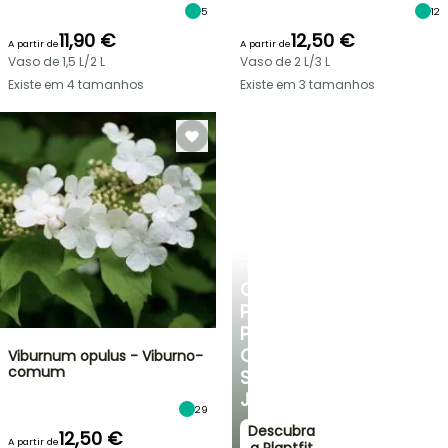
5
12
11,90 €
12,50 €
A partir de
A partir de
Vaso de 1,5 L/2 L
Vaso de 2 L/3 L
Existe em 4 tamanhos
Existe em 3 tamanhos
PLANTFIT
CONSELHOS
PERSONALIZADOS
PARA
O
Viburnum opulus - Viburno-
comum
SEU
JARDIM
29
Descubra
12,50 €
A partir de