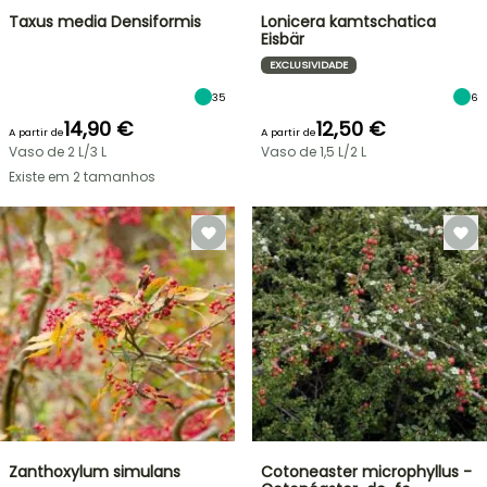
Taxus media Densiformis
Lonicera kamtschatica
Eisbär
EXCLUSIVIDADE
35
6
14,90 €
12,50 €
A partir de
A partir de
Vaso de 2 L/3 L
Vaso de 1,5 L/2 L
Existe em 2 tamanhos
Zanthoxylum simulans
Cotoneaster microphyllus -