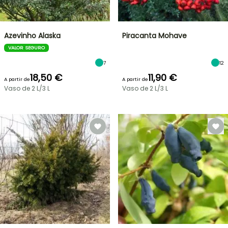
Azevinho Alaska
Piracanta Mohave
VALOR SEGURO
7
12
18,50 €
11,90 €
A partir de
A partir de
Vaso de 2 L/3 L
Vaso de 2 L/3 L