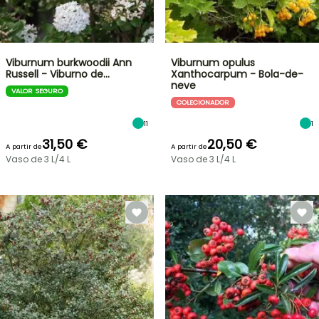
Viburnum burkwoodii Ann
Viburnum opulus
Russell - Viburno de…
Xanthocarpum - Bola-de-
neve
VALOR SEGURO
COLECIONADOR
11
1
31,50 €
20,50 €
A partir de
A partir de
Vaso de 3 L/4 L
Vaso de 3 L/4 L