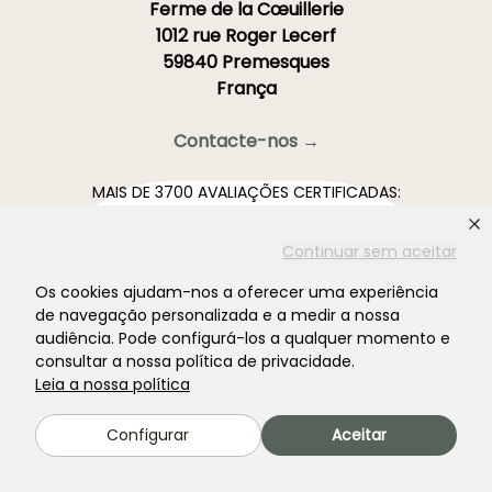
Ferme de la Cœuillerie
1012 rue Roger Lecerf
59840 Premesques
França
Contacte-nos →
MAIS DE 3700 AVALIAÇÕES CERTIFICADAS:
A SUA EXPERIÊNCIA É IMPORTANTE PARA
NÓS
Continuar sem aceitar
Os cookies ajudam-nos a oferecer uma experiência
4,4/5
de navegação personalizada e a medir a nossa
audiência. Pode configurá-los a qualquer momento e
consultar a nossa política de privacidade.
Leia a nossa política
Todas as avaliações →
A newsletter preferida dos jardins. →
Configurar
Aceitar
Receba as nossas novidades e ideias para aproveitar o