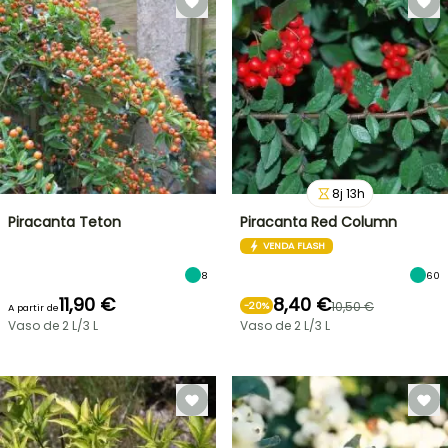
8
j
13
h
Piracanta Teton
Piracanta Red Column
VENDA FLASH
8
60
11,90 €
8,40 €
10,50 €
-
20
%
A partir de
Vaso de 2 L/3 L
Vaso de 2 L/3 L