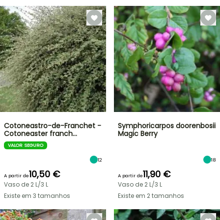
Cotoneastro-de-Franchet -
Symphoricarpos doorenbosii
Cotoneaster franch…
Magic Berry
VALOR SEGURO
12
18
10,50 €
11,90 €
A partir de
A partir de
Vaso de 2 L/3 L
Vaso de 2 L/3 L
Existe em 3 tamanhos
Existe em 2 tamanhos