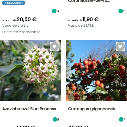
Cotonéaster-de-fo…
A DESCOBRIR
14
2
20,50 €
11,90 €
A partir de
A partir de
Vaso de 2 L/3 L
Vaso de 2 L/3 L
Existe em 2 tamanhos
Azevinho azul Blue Princess
Crataegus grignonensis
11
7