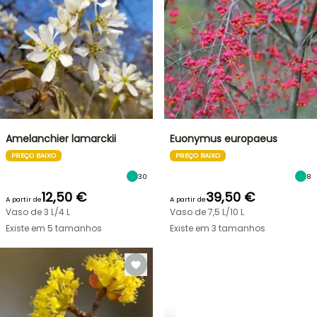
Amelanchier lamarckii
Euonymus europaeus
PREÇO BAIXO
PREÇO BAIXO
30
8
12,50 €
39,50 €
A partir de
A partir de
Vaso de 3 L/4 L
Vaso de 7,5 L/10 L
Existe em 5 tamanhos
Existe em 3 tamanhos
ARBUSTOS