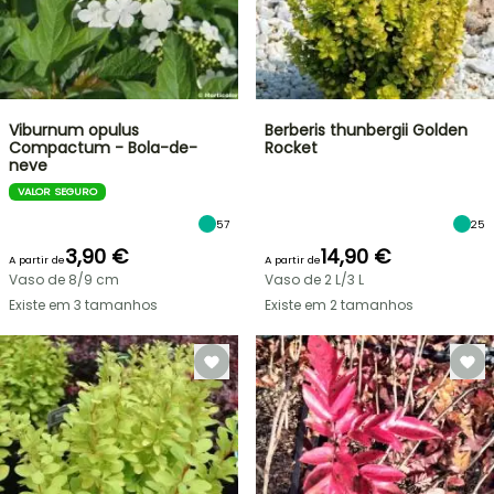
Viburnum opulus
Berberis thunbergii Golden
Compactum - Bola-de-
Rocket
neve
VALOR SEGURO
57
25
3,90 €
14,90 €
A partir de
A partir de
Vaso de 8/9 cm
Vaso de 2 L/3 L
Existe em 3 tamanhos
Existe em 2 tamanhos