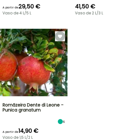
29,50 €
41,50 €
A partir de
Vaso de 4 L/5 L
Vaso de 2 L/3 L
Romãzeira Dente di Leone -
Punica granatum
6
14,90 €
A partir de
Vaso de 1,5 L/2 L