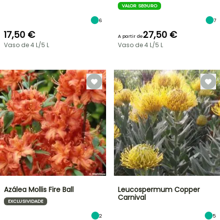
VALOR SEGURO
6
7
17,50 €
27,50 €
A partir de
Vaso de 4 L/5 L
Vaso de 4 L/5 L
Azálea Mollis Fire Ball
Leucospermum Copper
Carnival
EXCLUSIVIDADE
2
5