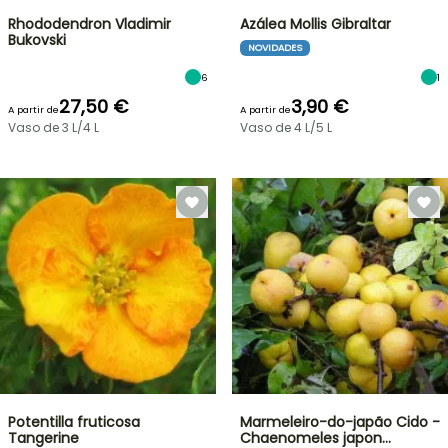
Rhododendron Vladimir
Azálea Mollis Gibraltar
Bukovski
NOVIDADES
6
1
27,50 €
3,90 €
A partir de
A partir de
Vaso de 3 L/4 L
Vaso de 4 L/5 L
Potentilla fruticosa
Marmeleiro-do-japão Cido -
Tangerine
Chaenomeles japon…