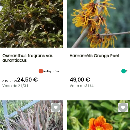
Osmanthus fragrans var.
Hamamélis Orange Peel
aurantiacus
Indisponível
2
24,50 €
49,00 €
A partir de
Vaso de 2 L/3 L
Vaso de 3 L/4 L