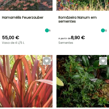
Hamamélis Feuerzauber
Romãzeira Nanum em
sementes
5
12
55,00 €
8,90 €
A partir de
Vaso de 4 L/5 L
Sementes