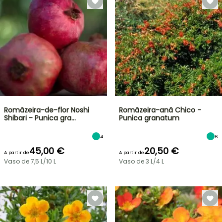
Romãzeira-de-flor Noshi
Romãzeira-anã Chico -
Shibari - Punica gra…
Punica granatum
4
6
45,00 €
20,50 €
A partir de
A partir de
Vaso de 7,5 L/10 L
Vaso de 3 L/4 L