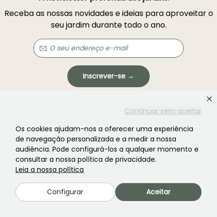
Receba as nossas novidades e ideias para aproveitar o
seu jardim durante todo o ano.
Inscrever-se →
Este formulário está protegido pelo reCAPTCHA - aplicam-se a
Termos de
Continuar sem aceitar
Serviço
e
Política de Privacidade
do Google.
Os cookies ajudam-nos a oferecer uma experiência
de navegação personalizada e a medir a nossa
audiência. Pode configurá-los a qualquer momento e
consultar a nossa política de privacidade.
Leia a nossa política
Não encontrou o que procurava?
Configurar
Aceitar