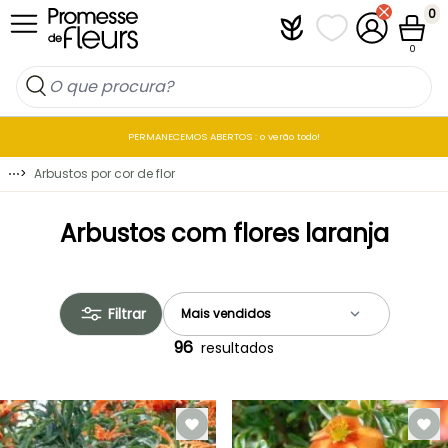
Ir para o Conteúdo
0
Plantfit
As minhas listas 
A minha co
Carrin
0
PERMANECEMOS ABERTOS : o verão todo!
⋯
>
Arbustos por cor de flor
Arbustos com flores laranja
Filtrar
96
resultados