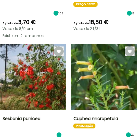
PREÇO BAIXO
108
13
3,70 €
18,50 €
A partir de
A partir de
Vaso de 8/9 cm
Vaso de 2 L/3 L
Existe em 2 tamanhos
Sesbania punicea
Cuphea micropetala
PROMOÇÃO
6
42