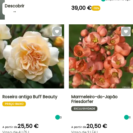
Descobrir
39,00 €
-16%
→
Roseira antiga Buff Beauty
Marmeleiro-do-Japão
Friesdorfer
PREÇO BAIXO
EXCLUSIVIDADE
3
11
25,50 €
20,50 €
A partir de
A partir de
Vaso de 4 L/5 L
Vaso de 3 L/4 L