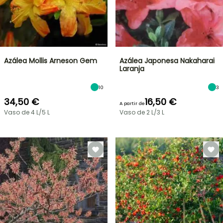
Azálea Mollis Arneson Gem
Azálea Japonesa Nakaharai
Laranja
10
3
34,50 €
16,50 €
A partir de
Vaso de 4 L/5 L
Vaso de 2 L/3 L