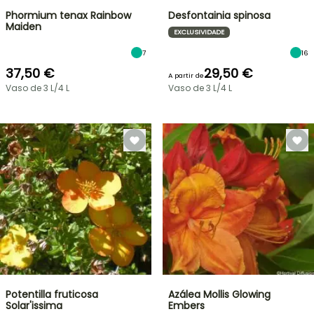
Phormium tenax Rainbow
Desfontainia spinosa
Maiden
EXCLUSIVIDADE
7
16
37,50 €
29,50 €
A partir de
Vaso de 3 L/4 L
Vaso de 3 L/4 L
Potentilla fruticosa
Azálea Mollis Glowing
Solar'issima
Embers