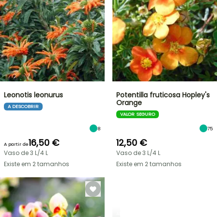
Leonotis leonurus
Potentilla fruticosa Hopley's
Orange
A DESCOBRIR
VALOR SEGURO
8
75
16,50 €
12,50 €
A partir de
Vaso de 3 L/4 L
Vaso de 3 L/4 L
Existe em 2 tamanhos
Existe em 2 tamanhos
ARBUSTOS