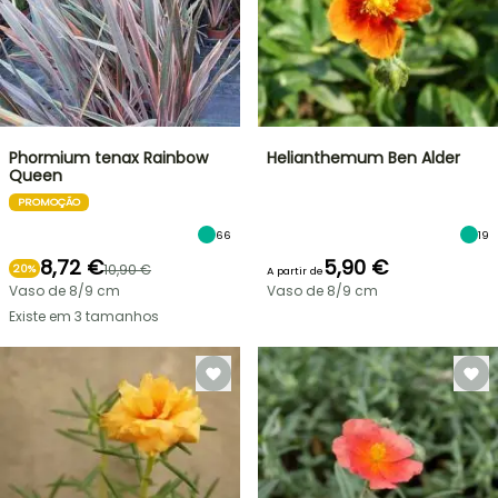
Phormium tenax Rainbow
Helianthemum Ben Alder
Queen
PROMOÇÃO
66
19
8,72 €
5,90 €
10,90 €
20%
A partir de
Vaso de 8/9 cm
Vaso de 8/9 cm
Existe em 3 tamanhos