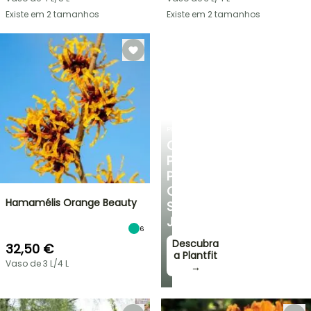
Existe em 2 tamanhos
Existe em 2 tamanhos
PLANTFIT
CONSELHOS
PERSONALIZADOS
PARA
O
Hamamélis Orange Beauty
SEU
JARDIM
6
Descubra
32,50 €
a Plantfit
Vaso de 3 L/4 L
→