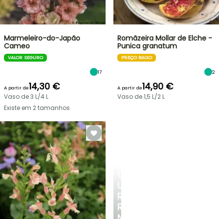
Marmeleiro-do-Japão
Romãzeira Mollar de Elche -
Cameo
Punica granatum
VALOR SEGURO
PREÇO BAIXO
17
2
14,30 €
14,90 €
A partir de
A partir de
Vaso de 3 L/4 L
Vaso de 1,5 L/2 L
Existe em 2 tamanhos
CRIE
UM
RECANTO
REFRESCANTE
NO