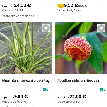
24,50 €
9,52 €
11,90 €
20%
A partir de
Vaso de 2 L/3 L
Vaso de 8/9 cm
Existe em 2 tamanhos
Phormium tenax Golden Ray
Abutilon striatum Redvein
64
9
9,90 €
22,50 €
A partir de
A partir de
Vaso de 8/9 cm
Vaso de 3 L/4 L