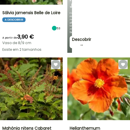
JARDIM
Sálvia jamensis Belle de Loire
Com
as
nossas
A DESCOBRIR
plantas
trepadeiras
53
mais
bonitas!
3,90 €
A partir de
Descobrir
Vaso de 8/9 cm
→
Existe em 2 tamanhos
Mahónia nitens Cabaret
Helianthemum