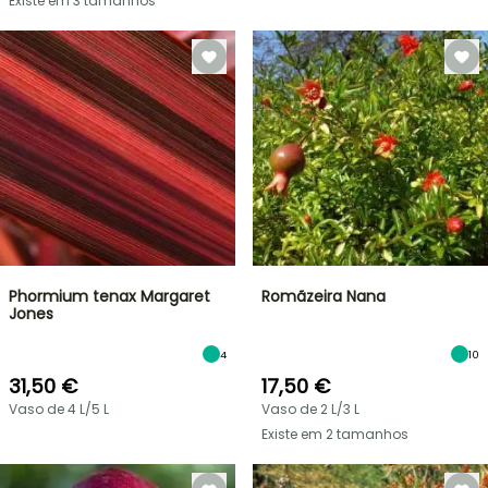
Existe em 3 tamanhos
Phormium tenax Margaret
Romãzeira Nana
Jones
4
10
31,50 €
17,50 €
Vaso de 4 L/5 L
Vaso de 2 L/3 L
Existe em 2 tamanhos