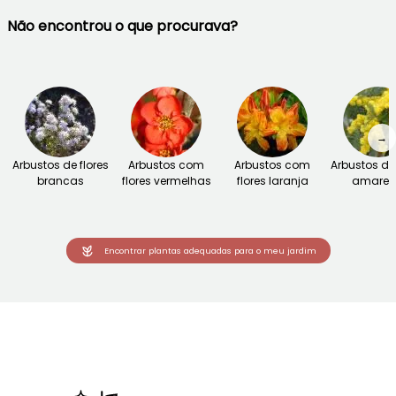
Não encontrou o que procurava?
→
Arbustos de flores
Arbustos com
Arbustos com
Arbustos de 
brancas
flores vermelhas
flores laranja
amarel
Encontrar plantas adequadas para o meu jardim