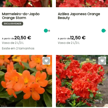
Marmeleiro-do-Japão
Azálea Japonesa Orange
Orange Storm
Beauty
EXCLUSIVIDADE
18
1
20,50 €
12,50 €
A partir de
A partir de
Vaso de 2 L/3 L
Vaso de 2 L/3 L
Existe em 2 tamanhos