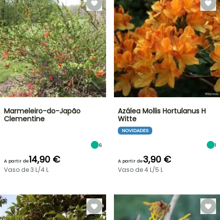
Marmeleiro-do-Japão
Azálea Mollis Hortulanus H
Clementine
Witte
NOVIDADES
6
1
14,90 €
3,90 €
A partir de
A partir de
Vaso de 3 L/4 L
Vaso de 4 L/5 L