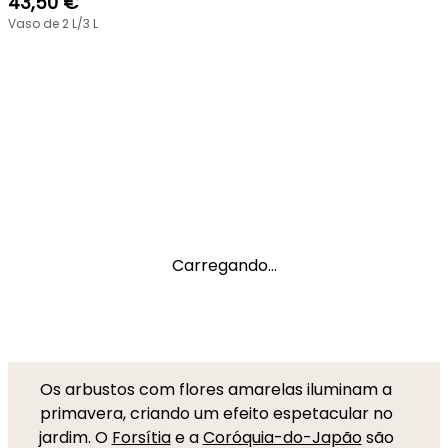
43,50 €
Vaso de 2 L/3 L
Carregando...
Os arbustos com flores amarelas iluminam a
primavera, criando um efeito espetacular no
jardim. O
Forsítia
e a
Coróquia-do-Japão
são