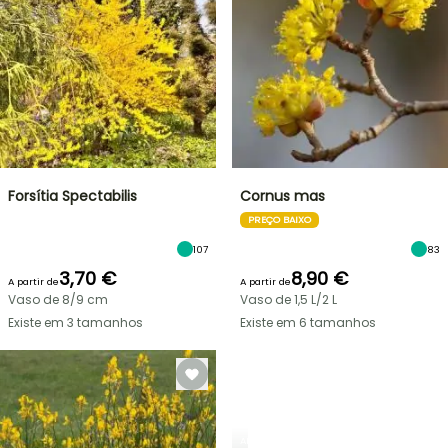
Forsítia Spectabilis
Cornus mas
PREÇO BAIXO
107
83
3,70 €
8,90 €
A partir de
A partir de
Vaso de 8/9 cm
Vaso de 1,5 L/2 L
Existe em 3 tamanhos
Existe em 6 tamanhos
ARBUSTOS