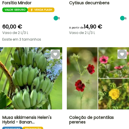
Forsítia Mindor
Cytisus decumbens
VALOR SEGURO
VENDA FLASH
11
6
60,00 €
14,90 €
A partir de
Vaso de 2 L/3 L
Vaso de 2 L/3 L
Existe em 3 tamanhos
Musa sikkimensis Helen's
Coleção de potentilas
Hybrid - Banan…
perenes
NOVIDADES
PROMOÇÃO