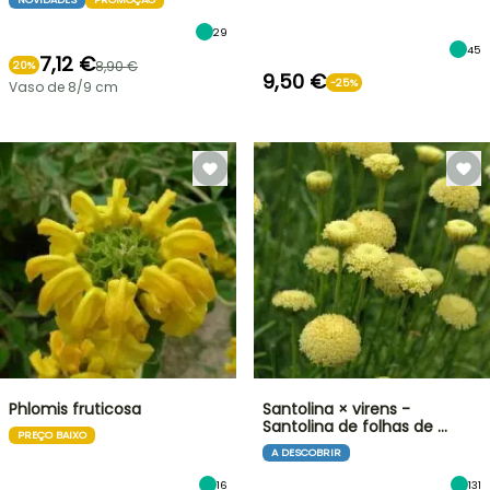
29
45
7,12 €
8,90 €
20%
9,50 €
-25%
Vaso de 8/9 cm
Phlomis fruticosa
Santolina × virens -
Santolina de folhas de …
PREÇO BAIXO
A DESCOBRIR
16
131