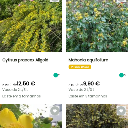
Cytisus praecox Allgold
Mahonia aquifolium
PREÇO BAIXO
7
5
12,50 €
9,90 €
A partir de
A partir de
Vaso de 2 L/3 L
Vaso de 2 L/3 L
Existe em 2 tamanhos
Existe em 3 tamanhos