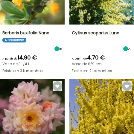
Berberis buxifolia Nana
Cytisus scoparius Luna
A DESCOBRIR
15
23
14,90 €
4,70 €
A partir de
A partir de
Vaso de 3 L/4 L
Vaso de 8/9 cm
Existe em 3 tamanhos
Existe em 2 tamanhos