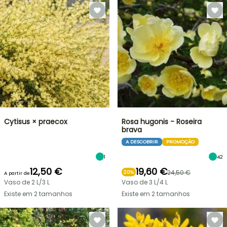
Cytisus × praecox
Rosa hugonis - Roseira
brava
A DESCOBRIR
PROMOÇÃO
1
42
12,50 €
19,60 €
24,50 €
20%
A partir de
Vaso de 2 L/3 L
Vaso de 3 L/4 L
Existe em 2 tamanhos
Existe em 2 tamanhos