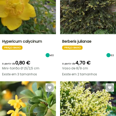
Hypericum calycinum
Berberis julianae
PREÇO BAIXO
PREÇO BAIXO
410
63
0,80 €
4,70 €
A partir de
A partir de
Mini-torrão Ø 1,5/2,5 cm
Vaso de 8/9 cm
Existe em 3 tamanhos
Existe em 2 tamanhos