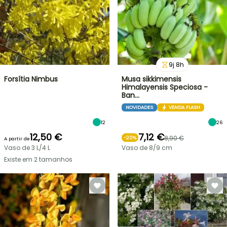
9
j
8
h
Forsítia Nimbus
Musa sikkimensis
Himalayensis Speciosa -
Ban…
NOVIDADES
VENDA FLASH
12
26
12,50 €
7,12 €
8,90 €
-
20
%
A partir de
Vaso de 3 L/4 L
Vaso de 8/9 cm
Existe em 2 tamanhos