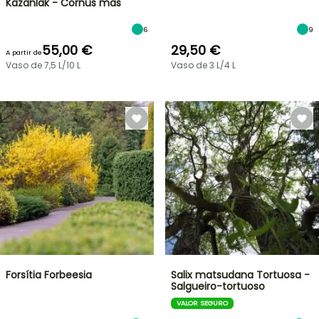
Kazanlak - Cornus mas
6
9
55,00 €
29,50 €
A partir de
Vaso de 7,5 L/10 L
Vaso de 3 L/4 L
Forsítia Forbeesia
Salix matsudana Tortuosa -
Salgueiro-tortuoso
VALOR SEGURO