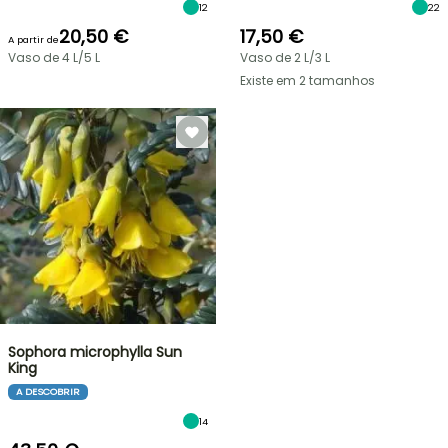
12
22
20,50 €
17,50 €
A partir de
Vaso de 4 L/5 L
Vaso de 2 L/3 L
Existe em 2 tamanhos
Sophora microphylla Sun
King
A DESCOBRIR
14