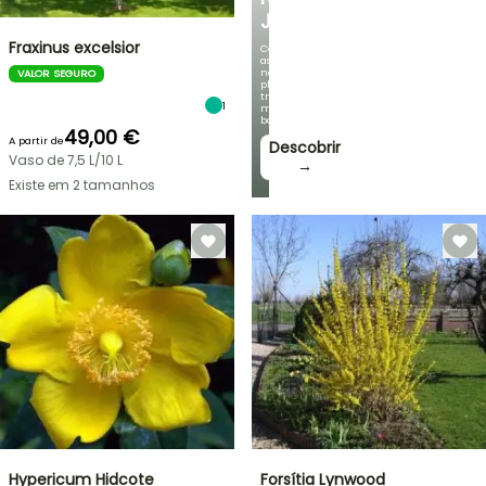
JARDIM
Fraxinus excelsior
Com
as
nossas
VALOR SEGURO
plantas
trepadeiras
1
mais
bonitas!
49,00 €
A partir de
Descobrir
Vaso de 7,5 L/10 L
→
Existe em 2 tamanhos
Hypericum Hidcote
Forsítia Lynwood