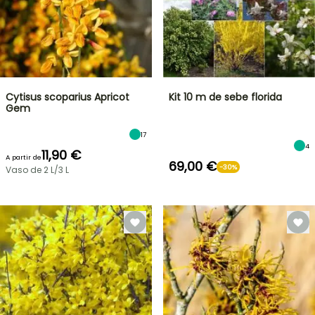
Cytisus scoparius Apricot
Kit 10 m de sebe florida
Gem
17
4
11,90 €
A partir de
69,00 €
-30%
Vaso de 2 L/3 L