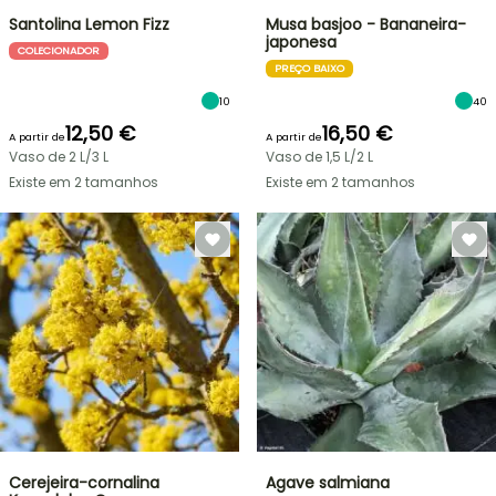
Santolina Lemon Fizz
Musa basjoo - Bananeira-
japonesa
COLECIONADOR
PREÇO BAIXO
10
40
12,50 €
16,50 €
A partir de
A partir de
Vaso de 2 L/3 L
Vaso de 1,5 L/2 L
Existe em 2 tamanhos
Existe em 2 tamanhos
Cerejeira-cornalina
Agave salmiana