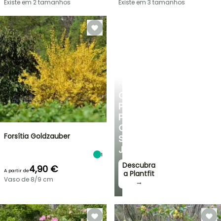
Existe em 2 tamanhos
Existe em 3 tamanhos
PLANTFIT
CONSELHOS
PERSONALIZADOS
PARA
O
Forsítia Goldzauber
SEU
JARDIM
1
Descubra
4,90 €
A partir de
a Plantfit
Vaso de 8/9 cm
→