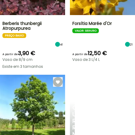
Berberis thunbergii
Forsítia Marée d'Or
Atropurpurea
VALOR SEGURO
PREÇO BAIXO
41
21
3,90 €
12,50 €
A partir de
A partir de
Vaso de 8/9 cm
Vaso de 3 L/4 L
Existe em 3 tamanhos
CRIE
UM
RECANTO
REFRESCANTE
NO