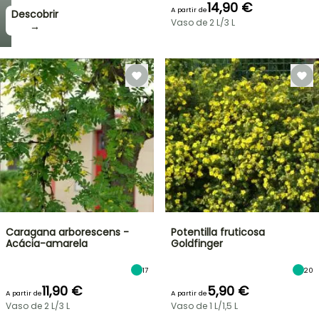
14,90 €
A partir de
Descobrir
Vaso de 2 L/3 L
→
Caragana arborescens -
Potentilla fruticosa
Acácia-amarela
Goldfinger
17
20
11,90 €
5,90 €
A partir de
A partir de
Vaso de 2 L/3 L
Vaso de 1 L/1,5 L