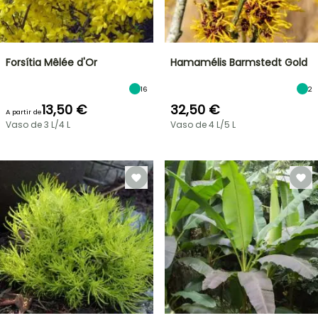
Forsítia Mêlée d'Or
Hamamélis Barmstedt Gold
16
2
13,50 €
32,50 €
A partir de
Vaso de 3 L/4 L
Vaso de 4 L/5 L