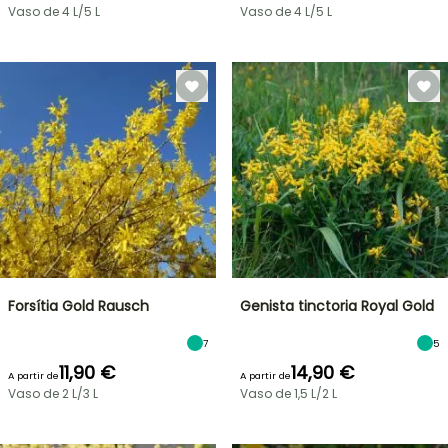
Vaso de 4 L/5 L
Vaso de 4 L/5 L
Forsítia Gold Rausch
Genista tinctoria Royal Gold
7
5
11,90 €
14,90 €
A partir de
A partir de
Vaso de 2 L/3 L
Vaso de 1,5 L/2 L