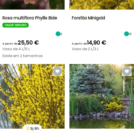
Rosa multiflora Phyllis Bide
Forsítia Minigold
VALOR SEGURO
2
13
25,50 €
14,90 €
A partir de
A partir de
Vaso de 4 L/5 L
Vaso de 2 L/3 L
Existe em 2 tamanhos
9
j
8
h