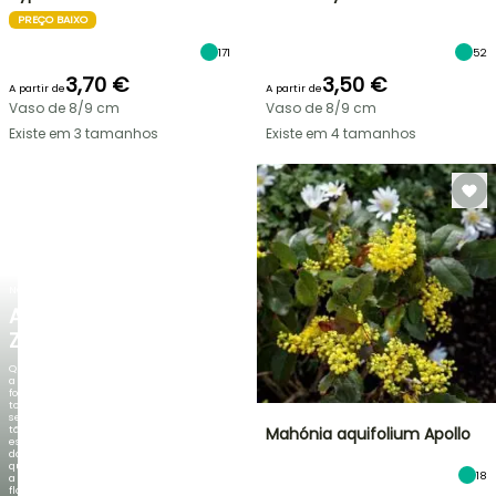
PREÇO BAIXO
171
52
3,70 €
3,50 €
A partir de
A partir de
Vaso de 8/9 cm
Vaso de 8/9 cm
Existe em 3 tamanhos
Existe em 4 tamanhos
NOVO
AGAPANTHUS
ZAMBEZI
Quando
a
folhagem
torna-
se
tão
Mahónia aquifolium Apollo
espetacular
do
que
18
a
floração!