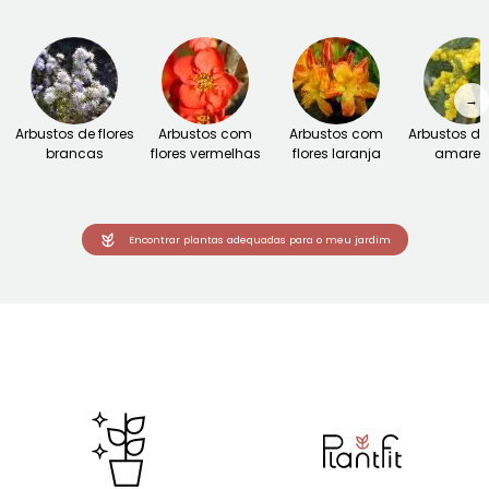
→
Arbustos de flores
Arbustos com
Arbustos com
Arbustos de 
brancas
flores vermelhas
flores laranja
amarel
Encontrar plantas adequadas para o meu jardim