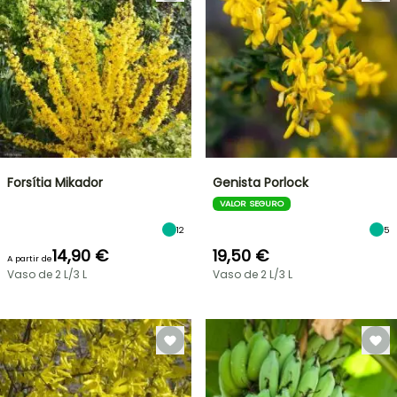
Forsítia Mikador
Genista Porlock
VALOR SEGURO
12
5
14,90 €
19,50 €
A partir de
Vaso de 2 L/3 L
Vaso de 2 L/3 L