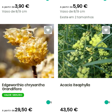
3,90 €
5,90 €
A partir de
A partir de
Vaso de 8/9 cm
Vaso de 8/9 cm
Existe em 2 tamanhos
Edgeworthia chrysantha
Acacia iteaphylla
Grandiflora
VALOR SEGURO
5
11
29,50 €
43,50 €
A partir de