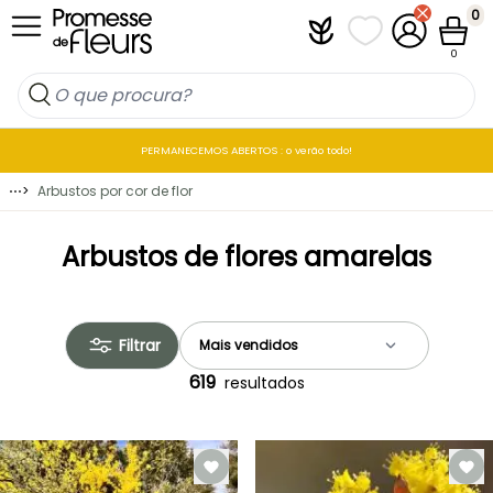
Ir para o Conteúdo
0
Plantfit
As minhas listas 
A minha co
Carrin
0
PERMANECEMOS ABERTOS : o verão todo!
⋯
>
Arbustos por cor de flor
Arbustos de flores amarelas
Filtrar
619
resultados