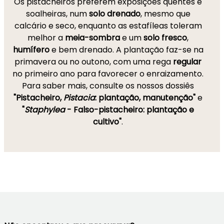
Os pistacheiros preferem exposições quentes e
soalheiras, num
solo drenado
, mesmo que
calcário e seco, enquanto as estafíleas toleram
melhor a
meia-sombra
e um
solo fresco
,
humífero
e bem drenado. A plantação faz-se na
primavera ou no outono, com uma rega
regular
no primeiro ano para favorecer o enraizamento.
Para saber mais, consulte os nossos dossiês
"Pistacheiro,
Pistacia
: plantação, manutenção"
e
"
Staphylea
- Falso-pistacheiro: plantação e
cultivo"
.