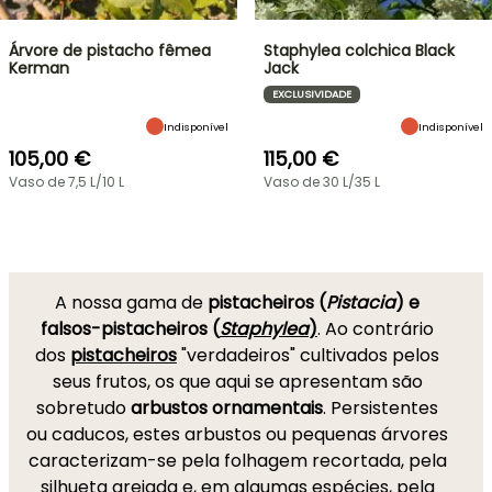
Árvore de pistacho fêmea
Staphylea colchica Black
Kerman
Jack
EXCLUSIVIDADE
Indisponível
Indisponível
105,00 €
115,00 €
Vaso de 7,5 L/10 L
Vaso de 30 L/35 L
A nossa gama de
pistacheiros (
Pistacia
) e
falsos-pistacheiros (
Staphylea
)
. Ao contrário
dos
pistacheiros
"verdadeiros" cultivados pelos
seus frutos, os que aqui se apresentam são
sobretudo
arbustos ornamentais
. Persistentes
ou caducos, estes arbustos ou pequenas árvores
caracterizam-se pela folhagem recortada, pela
silhueta arejada e, em algumas espécies, pela