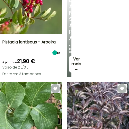
DESCUBRA
A
NOSSA
SELEÇÃO
A
PREÇOS
ACESSÍVEIS
Pistacia lentiscus - Aroeira
E
poupe
dinheiro!
10
Ver
21,90 €
A partir de
mais
Vaso de 2 L/3 L
→
Existe em 3 tamanhos