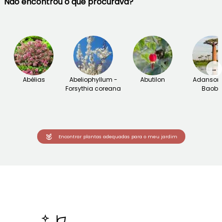
Não encontrou o que procurava?
→
Abélias
Abeliophyllum -
Abutilon
Adansoni
Forsythia coreana
Baob
Encontrar plantas adequadas para o meu jardim