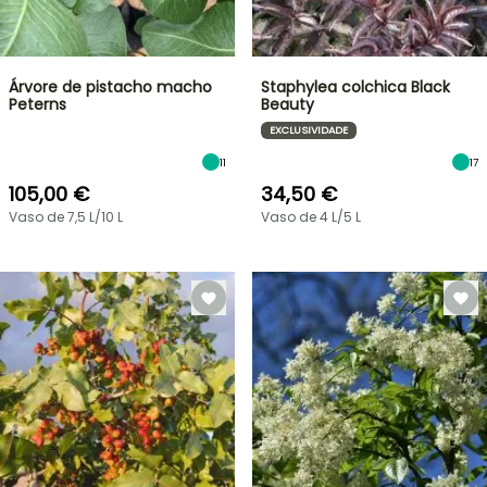
Árvore de pistacho macho
Staphylea colchica Black
Peterns
Beauty
EXCLUSIVIDADE
11
17
105,00 €
34,50 €
Vaso de 7,5 L/10 L
Vaso de 4 L/5 L