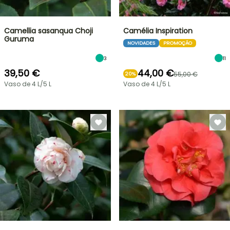
Camellia sasanqua Choji
Camélia Inspiration
Guruma
NOVIDADES
PROMOÇÃO
3
11
39,50 €
44,00 €
55,00 €
20%
Vaso de 4 L/5 L
Vaso de 4 L/5 L