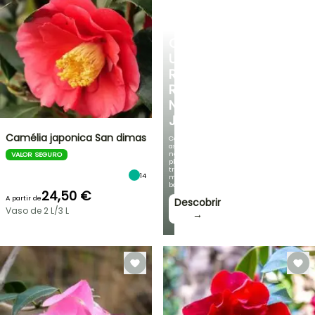
CRIE
UM
RECANTO
REFRESCANTE
NO
JARDIM
Camélia japonica San dimas
Com
as
nossas
VALOR SEGURO
plantas
trepadeiras
14
mais
bonitas!
24,50 €
A partir de
Descobrir
Vaso de 2 L/3 L
→