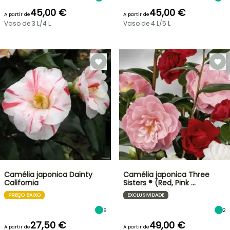
45,00 €
45,00 €
A partir de
A partir de
Vaso de 3 L/4 L
Vaso de 4 L/5 L
Camélia japonica Dainty
Camélia japonica Three
California
Sisters ® (Red, Pink …
PREÇO BAIXO
EXCLUSIVIDADE
6
2
27,50 €
49,00 €
A partir de
A partir de