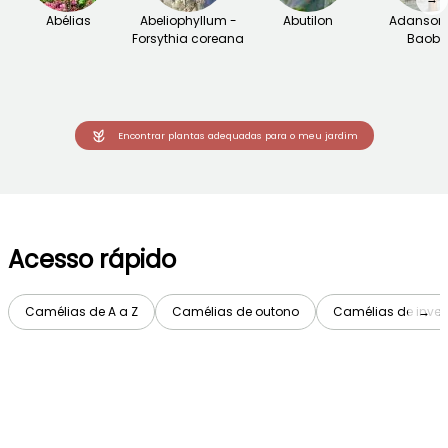
Abélias
Abeliophyllum -
Abutilon
Adansoni
Forsythia coreana
Baob
Encontrar plantas adequadas para o meu jardim
Acesso rápido
Camélias de A a Z
Camélias de outono
Camélias de inver
→