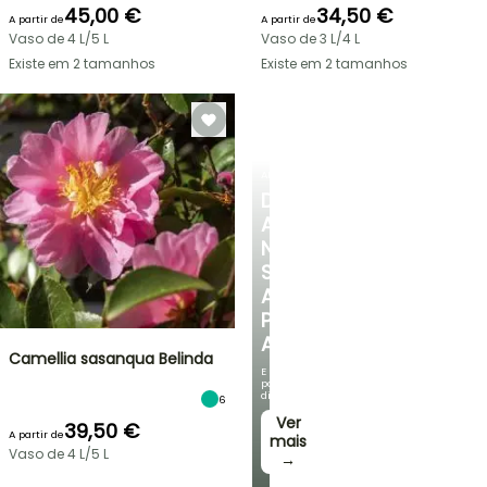
45,00 €
34,50 €
A partir de
A partir de
Vaso de 4 L/5 L
Vaso de 3 L/4 L
Existe em 2 tamanhos
Existe em 2 tamanhos
ARBUSTOS
DESCUBRA
A
NOSSA
SELEÇÃO
A
PREÇOS
ACESSÍVEIS
Camellia sasanqua Belinda
E
poupe
dinheiro!
6
Ver
39,50 €
A partir de
mais
Vaso de 4 L/5 L
→