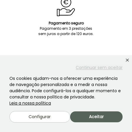
Pagamento seguro
Pagamento em 3 prestações
sem juros a partir de 120 euros.
Continuar sem aceitar
Os cookies ajudam-nos a oferecer uma experiência
Serviço de apoio ao cliente
de navegação personalizada e a medir a nossa
Há sempre alguém para o ajudar!
audiência. Pode configurá-los a qualquer momento e
consultar a nossa política de privacidade.
Leia a nossa política
Contacte-nos! Clique aqui
Configurar
Aceitar