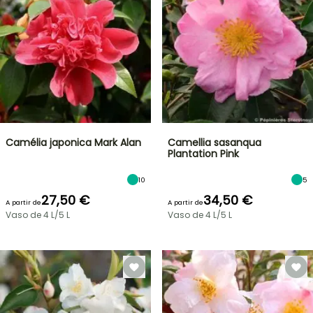
Camélia japonica Mark Alan
Camellia sasanqua
Plantation Pink
10
5
27,50 €
34,50 €
A partir de
A partir de
Vaso de 4 L/5 L
Vaso de 4 L/5 L