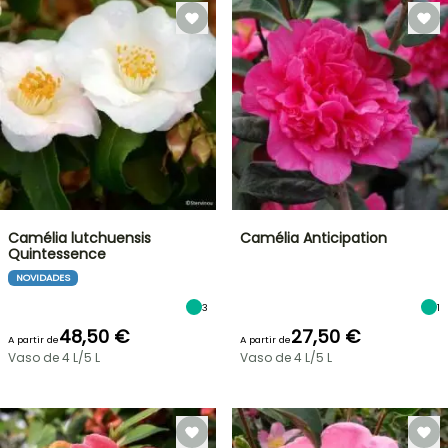
Camélia lutchuensis
Camélia Anticipation
Quintessence
NOVIDADES
3
1
48,50 €
27,50 €
A partir de
A partir de
Vaso de 4 L/5 L
Vaso de 4 L/5 L