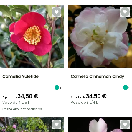
Camellia Yuletide
Camélia Cinnamon Cindy
5
4
34,50 €
34,50 €
A partir de
A partir de
Vaso de 4 L/5 L
Vaso de 3 L/4 L
Existe em 2 tamanhos