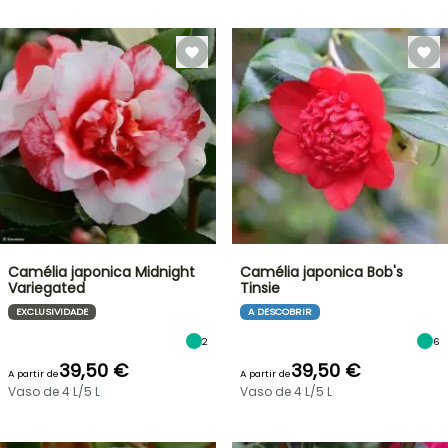
Camélia japonica Midnight
Camélia japonica Bob's
Variegated
Tinsie
EXCLUSIVIDADE
A DESCOBRIR
2
6
39,50 €
39,50 €
A partir de
A partir de
Vaso de 4 L/5 L
Vaso de 4 L/5 L