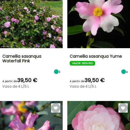
Camellia sasanqua
Camellia sasanqua Yume
Waterfall Pink
VALOR SEGURO
3
4
39,50 €
39,50 €
A partir de
A partir de
Vaso de 4 L/5 L
Vaso de 4 L/5 L