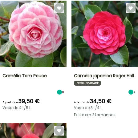
Camélia Tom Pouce
Camélia japonica Roger Hall
EXCLUSIVIDADE
8
9
39,50 €
34,50 €
A partir de
A partir de
Vaso de 4 L/5 L
Vaso de 3 L/4 L
Existe em 2 tamanhos