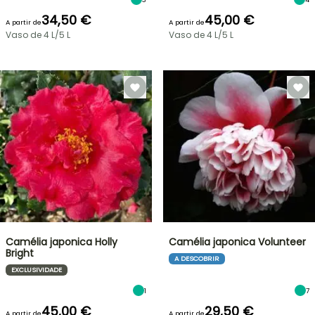
34,50 €
45,00 €
A partir de
A partir de
Vaso de 4 L/5 L
Vaso de 4 L/5 L
Camélia japonica Holly
Camélia japonica Volunteer
Bright
A DESCOBRIR
EXCLUSIVIDADE
1
7
45,00 €
29,50 €
A partir de
A partir de