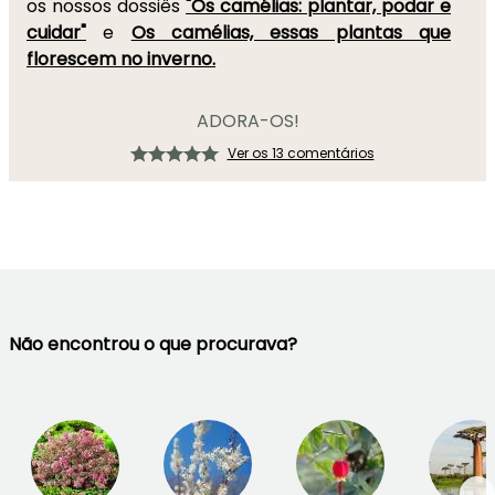
os nossos dossiês
"Os camélias: plantar, podar e
cuidar"
e
Os camélias, essas plantas que
florescem no inverno.
ADORA-OS!
Ver os 13 comentários
Não encontrou o que procurava?
→