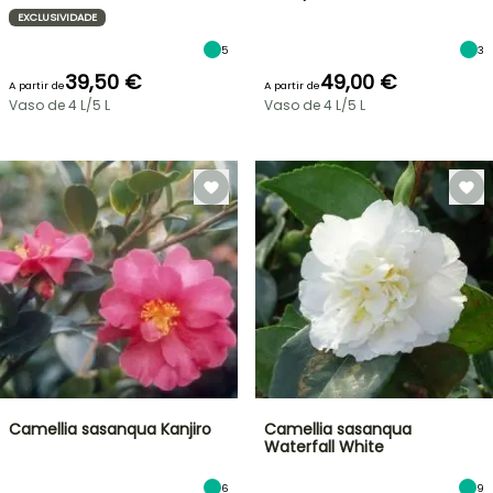
EXCLUSIVIDADE
5
3
39,50 €
49,00 €
A partir de
A partir de
Vaso de 4 L/5 L
Vaso de 4 L/5 L
Camellia sasanqua Kanjiro
Camellia sasanqua
Waterfall White
6
9