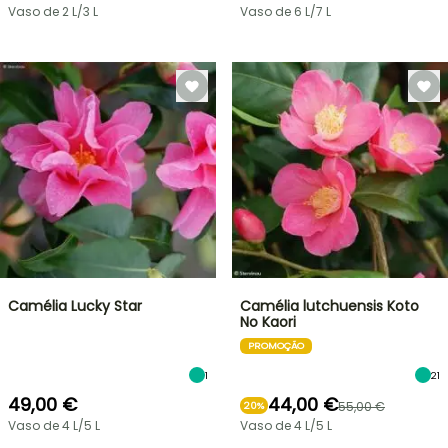
Vaso de 2 L/3 L
Vaso de 6 L/7 L
Camélia Lucky Star
Camélia lutchuensis Koto
No Kaori
PROMOÇÃO
1
21
49,00 €
44,00 €
55,00 €
20%
Vaso de 4 L/5 L
Vaso de 4 L/5 L