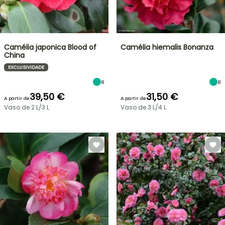
Camélia japonica Blood of
Camélia hiemalis Bonanza
China
EXCLUSIVIDADE
8
8
39,50 €
31,50 €
A partir de
A partir de
Vaso de 2 L/3 L
Vaso de 3 L/4 L