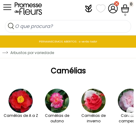
Ir para o Conteúdo
0
Plantfit
As minhas listas 
A minha co
Carrin
0
PERMANECEMOS ABERTOS : o verão todo!
⋯
>
Arbustos por variedade
Camélias
→
Camélias de A a Z
Camélias de
Camélias de
Caméli
outono
inverno
campest