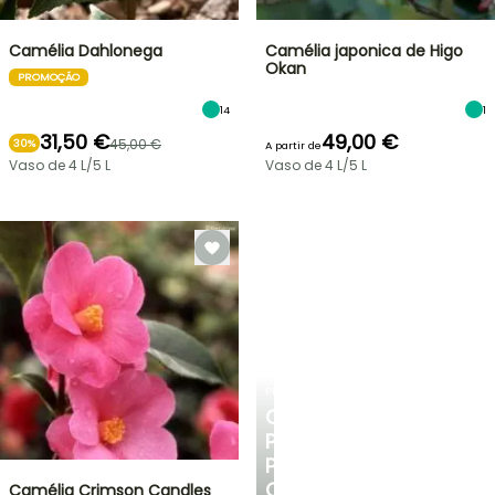
Camélia Dahlonega
Camélia japonica de Higo
Okan
PROMOÇÃO
14
1
31,50 €
49,00 €
45,00 €
30%
A partir de
Vaso de 4 L/5 L
Vaso de 4 L/5 L
PLANTFIT
CONSELHOS
PERSONALIZADOS
PARA
O
Camélia Crimson Candles