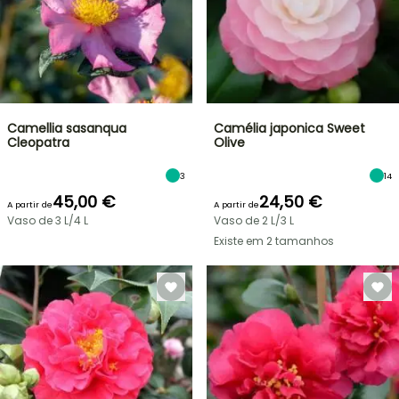
Camellia sasanqua
Camélia japonica Sweet
Cleopatra
Olive
3
14
45,00 €
24,50 €
A partir de
A partir de
Vaso de 3 L/4 L
Vaso de 2 L/3 L
Existe em 2 tamanhos