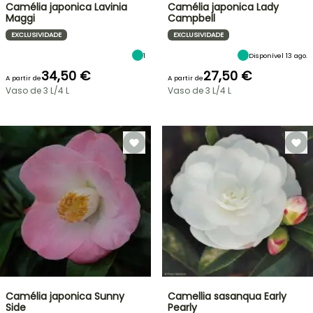
Camélia japonica Lavinia
Camélia japonica Lady
Maggi
Campbell
EXCLUSIVIDADE
EXCLUSIVIDADE
1
Disponível 13 ago.
34,50 €
27,50 €
A partir de
A partir de
Vaso de 3 L/4 L
Vaso de 3 L/4 L
Camélia japonica Sunny
Camellia sasanqua Early
Side
Pearly