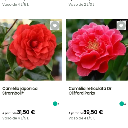
Vaso de 4 L/5 L
Vaso de 2 L/3 L
Camélia japonica
Camélia reticulata Dr
Stromboli®
Clifford Parks
5
4
31,50 €
39,50 €
A partir de
A partir de
Vaso de 4 L/5 L
Vaso de 4 L/5 L