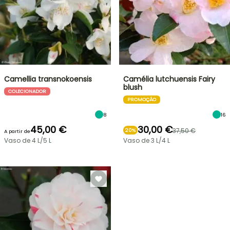
Camellia transnokoensis
Camélia lutchuensis Fairy
blush
COLECIONADOR
PROMOÇÃO
8
16
45,00 €
30,00 €
37,50 €
20%
A partir de
Vaso de 4 L/5 L
Vaso de 3 L/4 L