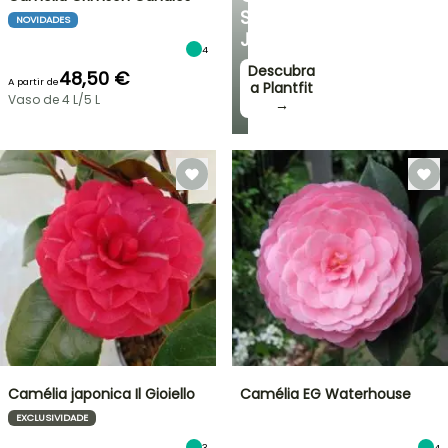
SEU
NOVIDADES
JARDIM
4
Descubra
48,50 €
A partir de
a Plantfit
Vaso de 4 L/5 L
→
Camélia japonica Il Gioiello
Camélia EG Waterhouse
EXCLUSIVIDADE
3
4