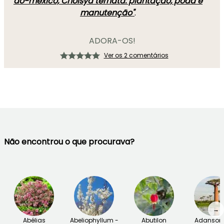
do-méxico, Choisya ternata: plantação, poda e
manutenção"
.
ADORA-OS!
Ver os 2 comentários
Não encontrou o que procurava?
→
Abélias
Abeliophyllum -
Abutilon
Adansoni