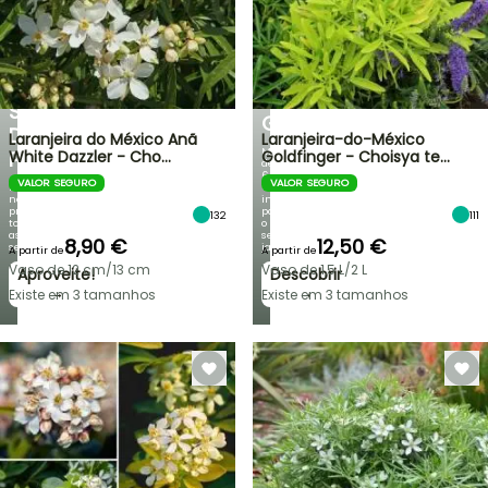
BULBOS
30%
DE
PRIMAVERA
DE
NOVIDADES
DESCONTO
DA
NUMA
IRIS
SELEÇÃO
GERMANICA
DE
Laranjeira do México Anã
Laranjeira-do-México
Mais
PLANTAS!
White Dazzler - Cho…
Goldfinger - Choisya te…
de
60
VALOR SEGURO
VALOR SEGURO
Descubra
variedades
novas
inéditas
promoções
para
132
111
todas
o
as
seu
8,90 €
12,50 €
semanas
jardim!
A partir de
A partir de
Vaso de 12 cm/13 cm
Vaso de 1,5 L/2 L
Aproveite!
Descobrir
→
→
Existe em 3 tamanhos
Existe em 3 tamanhos