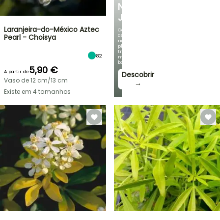
NO
JARDIM
Laranjeira-do-México Aztec
Com
as
Pearl - Choisya
nossas
plantas
trepadeiras
82
mais
bonitas!
5,90 €
A partir de
Descobrir
Vaso de 12 cm/13 cm
→
Existe em 4 tamanhos