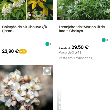
Coleção de <i>Choisya</i>
Laranjeira-do-México Little
(laran…
Bee - Choisya
16
9
29,50 €
A partir de
22,90 €
-45%
Vaso de 3 L/4 L
Existe em 2 tamanhos
CRIE
UM
RECANTO
REFRESCANTE