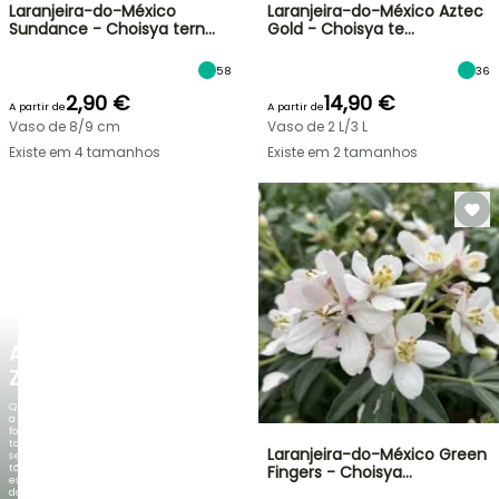
Laranjeira-do-México
Laranjeira-do-México Aztec
Sundance - Choisya tern…
Gold - Choisya te…
58
36
2,90 €
14,90 €
A partir de
A partir de
Vaso de 8/9 cm
Vaso de 2 L/3 L
Existe em 4 tamanhos
Existe em 2 tamanhos
NOVO
AGAPANTHUS
ZAMBEZI
Quando
a
folhagem
torna-
Laranjeira-do-México Green
se
tão
Fingers - Choisya…
espetacular
do