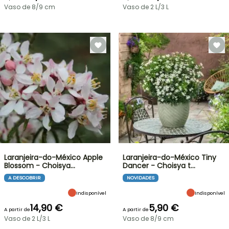
Vaso de 8/9 cm
Vaso de 2 L/3 L
Laranjeira-do-México Apple
Laranjeira-do-México Tiny
Blossom - Choisya…
Dancer - Choisya t…
A DESCOBRIR
NOVIDADES
Indisponível
Indisponível
14,90 €
5,90 €
A partir de
A partir de
Vaso de 2 L/3 L
Vaso de 8/9 cm