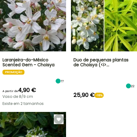
Laranjeira-do-México
Duo de pequenas plantas
Scented Gem - Choisya
de Choisya (<i>…
PROMOÇÃO
77
22
4,90 €
A partir de
25,90 €
-18%
Vaso de 8/9 cm
Existe em 2 tamanhos