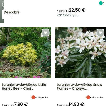
que
11
a
floração!
22,50 €
A partir de
Descobrir
Vaso de 2 L/3 L
→
Laranjeira-do-México Little
Laranjeira-do-México Snow
Honey Bee - Choi…
Flurries - Choisya…
Indisponível
Indisponível
7,90 €
14,90 €
A partir de
A partir de