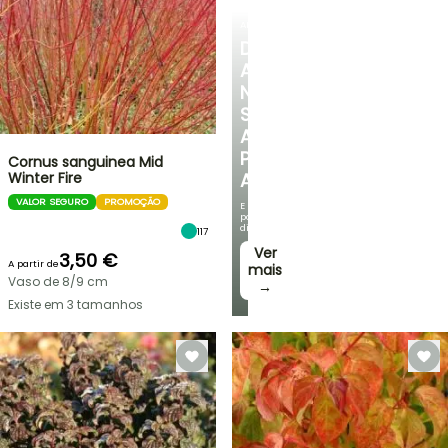
ARBUSTOS
DESCUBRA
A
NOSSA
SELEÇÃO
A
PREÇOS
Cornus sanguinea Mid
Winter Fire
ACESSÍVEIS
VALOR SEGURO
PROMOÇÃO
E
poupe
dinheiro!
117
Ver
3,50 €
A partir de
mais
Vaso de 8/9 cm
→
Existe em 3 tamanhos