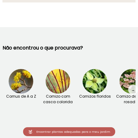
Não encontrou o que procurava?
→
Cornus de A a Z
Cornizo com
Cornizos floridos
Cornizo de 
casca colorida
rosada
Encontrar plantas adequadas para o meu jardim