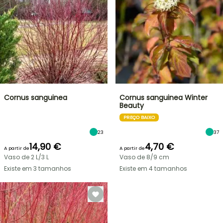
Cornus sanguinea
Cornus sanguinea Winter
Beauty
PREÇO BAIXO
23
37
14,90 €
4,70 €
A partir de
A partir de
Vaso de 2 L/3 L
Vaso de 8/9 cm
Existe em 3 tamanhos
Existe em 4 tamanhos