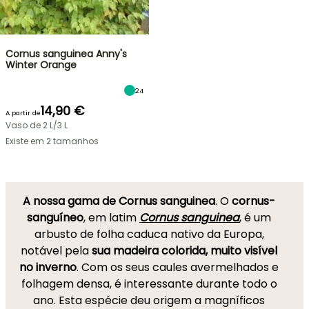
Cornus sanguinea Anny's
Winter Orange
24
14,90 €
A partir de
Vaso de 2 L/3 L
Existe em 2 tamanhos
A nossa gama de Cornus sanguinea
. O
cornus-
sanguíneo
, em latim
Cornus sanguinea
, é um
arbusto de folha caduca nativo da Europa,
notável pela
sua madeira colorida, muito visível
no inverno
. Com os seus caules avermelhados e
folhagem densa, é interessante durante todo o
ano. Esta espécie deu origem a magníficos