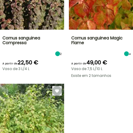
Cornus sanguinea
Cornus sanguinea Magic
Compressa
Flame
2
4
22,50 €
49,00 €
A partir de
A partir de
Vaso de 3 L/4 L
Vaso de 7,5 L/10 L
Existe em 2 tamanhos