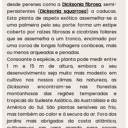
desde perenes como a
Dicksonia fibrosa
, semi-
persistentes (
Dicksonia squarrosa
) a caducas.
Esta planta de aspeto exótico assemelha-se a
uma palmeira pelo seu porte: forma um estipe
coberto por raízes fibrosas e cicatrizes foliares
que se assemelha a um tronco, encimado por
uma coroa de longas folhagens coriáceas, mais
ou menos arqueadas e penadas.
Consoante a espécie, a planta pode medir entre
1 m e 15 m de altura, embora o seu
desenvolvimento seja muito mais modesto em
cultivo nos nossos climas. Na natureza, as
Dicksonia
encontram-se nas florestas
montanhosas das regiões temperadas e
tropicais do Sudeste Asiático, da Australásia e da
América do Sul. São plantas sensíveis ao frio,
mas também ao calor e à secura do ar. Fora dos
jardins mais abrigados da costa atlântica,
cultivam-se em vaso grande para serem