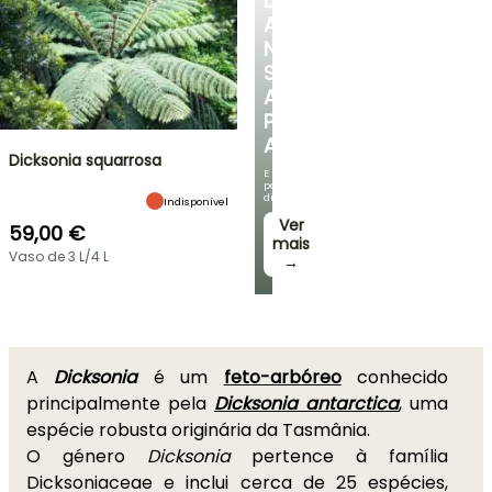
DESCUBRA
A
NOSSA
SELEÇÃO
A
PREÇOS
ACESSÍVEIS
Dicksonia squarrosa
E
poupe
dinheiro!
Indisponível
Ver
59,00 €
mais
Vaso de 3 L/4 L
→
A
Dicksonia
é um
feto-arbóreo
conhecido
principalmente pela
Dicksonia antarctica
, uma
espécie robusta originária da Tasmânia.
O género
Dicksonia
pertence à família
Dicksoniaceae e inclui cerca de 25 espécies,