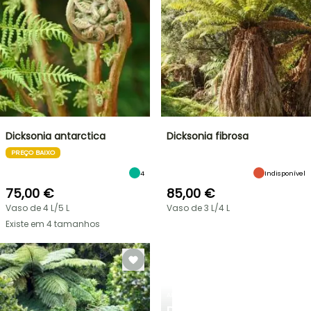
Dicksonia antarctica
Dicksonia fibrosa
PREÇO BAIXO
4
Indisponível
75,00 €
85,00 €
Vaso de 4 L/5 L
Vaso de 3 L/4 L
Existe em 4 tamanhos
ARBUSTOS