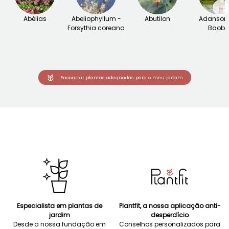
→
Abélias
Abeliophyllum -
Abutilon
Adansoni
Forsythia coreana
Baob
Encontrar plantas adequadas para o meu jardim
Especialista em plantas de
Plantfit, a nossa aplicação anti-
jardim
desperdício
Desde a nossa fundação em
Conselhos personalizados para