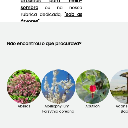
arbustos para meia-
Setembro
Setembro à
sombra
ou na nossa
Novembro
rubrica dedicada,
"sob as
árvores"
.
Consulte também o nosso
guia completo
"Diervilla:
plantar, podar e cuidar"
.
Não encontrou o que procurava?
Abélias
Abeliophyllum -
Abutilon
Adanso
Forsythia coreana
Ba