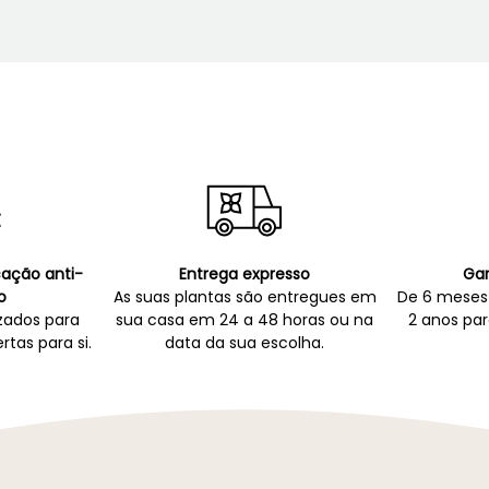
icação anti-
Entrega expresso
Gar
o
As suas plantas são entregues em
De 6 meses 
zados para
sua casa em 24 a 48 horas ou na
2 anos par
rtas para si.
data da sua escolha.