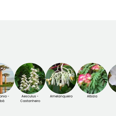
Novembro
Setembro à
Novembro
nia -
Aesculus -
Amelanqueiro
Albizia
obá
Castanheiro