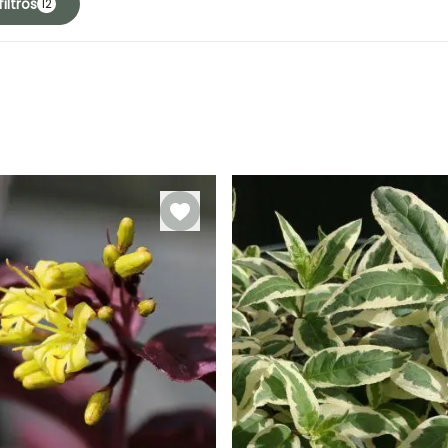
iltros
12