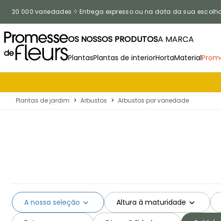
Ir para o Conteúdo
20 000 variedades
Entrega expresso ou na data da sua escolh
OS NOSSOS PRODUTOS
A MARCA
Plantas
Plantas de interior
Horta
Material
Prom
Plantas de jardim
>
Arbustos
>
Arbustos por variedade
A nossa seleção
Altura à maturidade