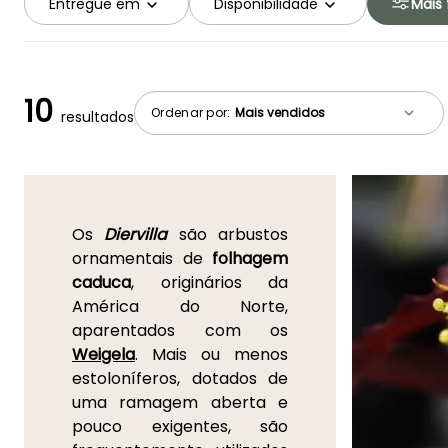
Entregue em
Disponibilidade
Mais f
10
Ordenar por:
resultados
Os
Diervilla
são arbustos
ornamentais de
folhagem
caduca
, originários da
América do Norte,
aparentados com os
Weigela
. Mais ou menos
estoloníferos, dotados de
uma ramagem aberta e
pouco exigentes, são