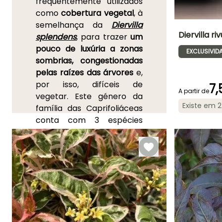
frequentemente utilizados
como
cobertura vegetal
, à
semelhança da
Diervilla
Diervilla ri
splendens
, para trazer
um
pouco de luxúria a zonas
EXCLUSIVID
Altura à
sombrias, congestionadas
maturidade
1 m
pelas raízes das árvores
e,
por isso, difíceis de
7,
A partir de
vegetar. Este género da
Existe em 
família das Caprifoliáceas
conta com 3 espécies
Período de floraç
apreciadas pelo seu vigor,
Julho à
pelas suas folhas jovens
Setembro
com tons bronzeados a
púrpura, pela sua floração
melífera no início do verão
e pelas suas cores
outonais. A sua
altura varia
entre 1,30 m para a