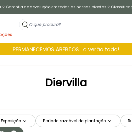
a
Garantia de devolução em todas as nossas plantas
Classificaç
oções
PERMANECEMOS ABERTOS : o verão todo!
Diervilla
Exposição
Período razoável de plantação
Ru