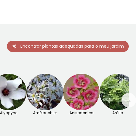
Novembro
Encontrar plantas adequadas para o meu jardim
→
Alyogyne
Amélanchier
Anisodontea
Arália