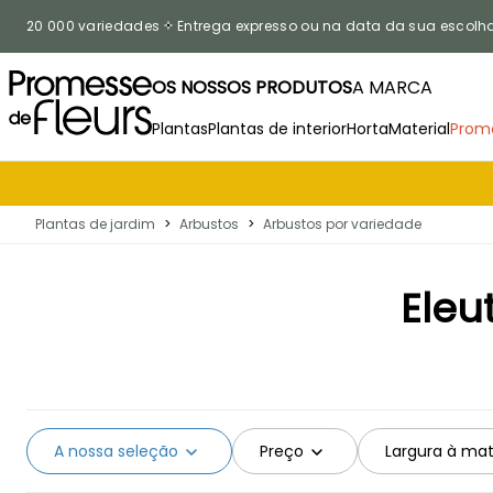
Ir para o Conteúdo
20 000 variedades
Entrega expresso ou na data da sua escolh
OS NOSSOS PRODUTOS
A MARCA
Plantas
Plantas de interior
Horta
Material
Prom
Plantas de jardim
>
Arbustos
>
Arbustos por variedade
Eleu
A nossa seleção
Preço
Largura à ma