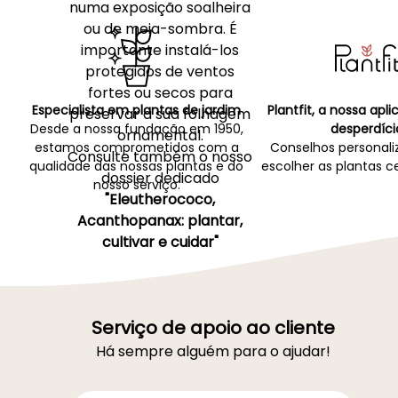
numa exposição soalheira
ou de meia-sombra. É
importante instalá-los
protegidos de ventos
fortes ou secos para
Especialista em plantas de jardim
Plantfit, a nossa apl
preservar a sua folhagem
Desde a nossa fundação em 1950,
desperdíci
ornamental.
estamos comprometidos com a
Conselhos personali
Consulte também o nosso
qualidade das nossas plantas e do
escolher as plantas ce
dossier dedicado
nosso serviço.
"Eleutherococo,
Acanthopanax: plantar,
cultivar e cuidar"
Serviço de apoio ao cliente
Há sempre alguém para o ajudar!