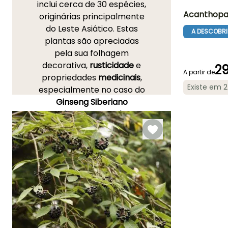
inclui cerca de 30 espécies,
Acanthopan
originárias principalmente
do Leste Asiático. Estas
A DESCOBRI
Altura à
plantas são apreciadas
maturidade
2 m
pela sua folhagem
decorativa,
rusticidade
e
29
A partir de
propriedades
medicinais
,
Existe em 
especialmente no caso do
Período de floraç
Ginseng Siberiano
Junho à Julh
Acanthopanax senticosus
.
Esta variedade é
provavelmente a mais
conhecida desta família.
Trata-se de um arbusto
caduco com 2 a 3 m de
altura, com
folhas
palmadas
, cujas raízes são
utilizadas em
fitoterapia
pelos seus efeitos tónicos e