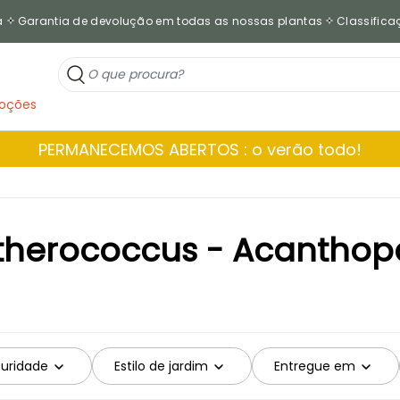
a
Garantia de devolução em todas as nossas plantas
Classificaç
oções
PERMANECEMOS ABERTOS : o verão todo!
therococcus - Acantho
turidade
Estilo de jardim
Entregue em