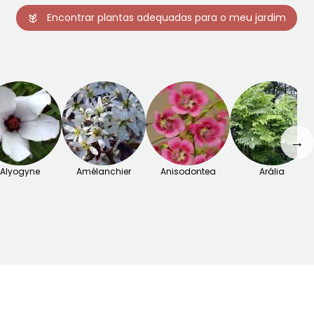
Encontrar plantas adequadas para o meu jardim
→
Alyogyne
Amélanchier
Anisodontea
Arália