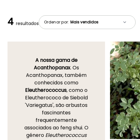
4
Ordenar por:
resultados
A nossa gama de
Acanthopanax
. Os
Acanthopanax, também
conhecidos como
Eleutherococcus
, como o
Eleutherococo de Siebold
'Variegatus', são arbustos
fascinantes
frequentemente
associados ao feng shui. O
género
Eleutherococcus