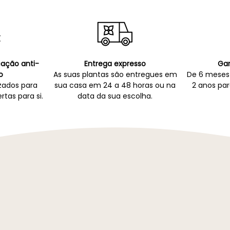
icação anti-
Entrega expresso
Gar
o
As suas plantas são entregues em
De 6 meses 
zados para
sua casa em 24 a 48 horas ou na
2 anos par
rtas para si.
data da sua escolha.