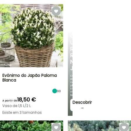
CRIE
UM
RECANTO
REFRESCANTE
NO
JARDIM
Evónimo do Japão Paloma
Com
as
Blanca
nossas
plantas
trepadeiras
30
mais
bonitas!
18,50 €
A partir de
Descobrir
Vaso de 1,5 L/2 L
→
Existe em 3 tamanhos