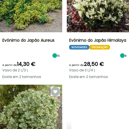
Evónimo do Japão Aureus
Evónimo do Japão Himalaya
NOVIDADES
PROMOÇÃO
16
8
14,30 €
28,50 €
A partir de
A partir de
Vaso de 2 L/3 L
Vaso de 3 L/4 L
Existe em 2 tamanhos
Existe em 2 tamanhos
PLANTFIT