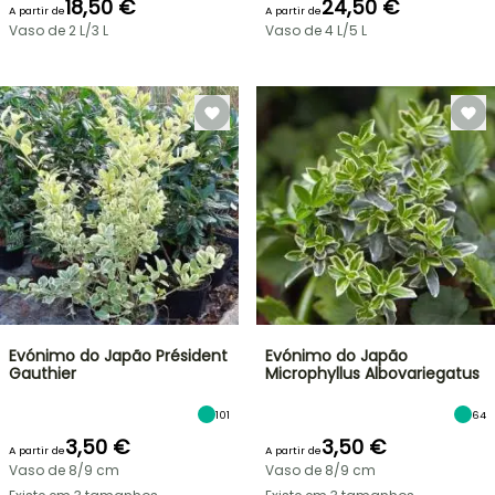
18,50 €
24,50 €
A partir de
A partir de
Vaso de 2 L/3 L
Vaso de 4 L/5 L
Evónimo do Japão Président
Evónimo do Japão
Gauthier
Microphyllus Albovariegatus
101
64
3,50 €
3,50 €
A partir de
A partir de
Vaso de 8/9 cm
Vaso de 8/9 cm