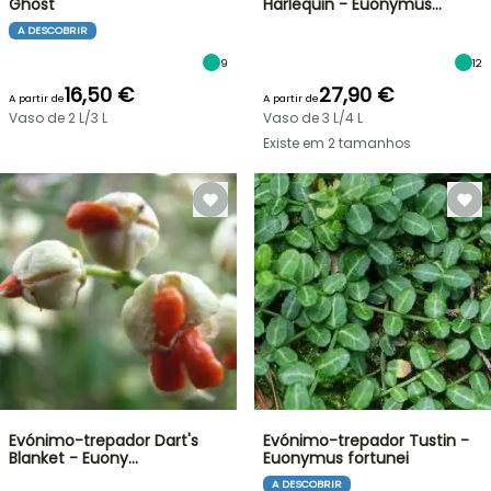
Ghost
Harlequin - Euonymus…
A DESCOBRIR
9
12
16,50 €
27,90 €
A partir de
A partir de
Vaso de 2 L/3 L
Vaso de 3 L/4 L
Existe em 2 tamanhos
Evónimo-trepador Dart's
Evónimo-trepador Tustin -
Blanket - Euony…
Euonymus fortunei
A DESCOBRIR