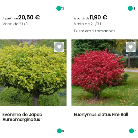
13
13
20,50 €
11,90 €
A partir de
A partir de
Vaso de 2 L/3 L
Vaso de 2 L/3 L
Existe em 2 tamanhos
Evónimo do Japão
Euonymus alatus Fire Ball
Aureomarginatus
9
7