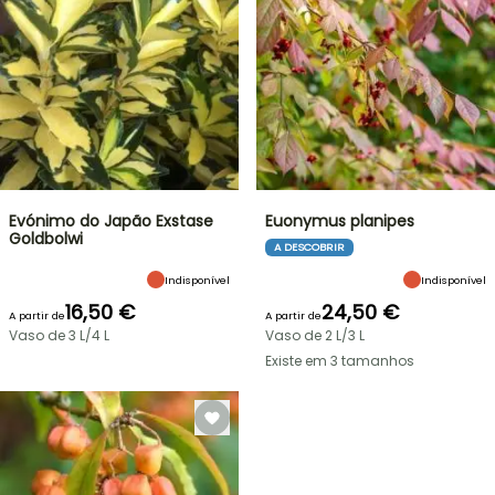
Evónimo do Japão Exstase
Euonymus planipes
Goldbolwi
A DESCOBRIR
Indisponível
Indisponível
16,50 €
24,50 €
A partir de
A partir de
Vaso de 3 L/4 L
Vaso de 2 L/3 L
Existe em 3 tamanhos