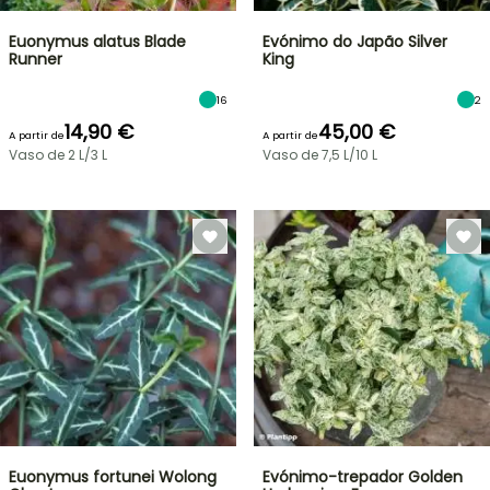
Euonymus alatus Blade
Evónimo do Japão Silver
Runner
King
16
2
14,90 €
45,00 €
A partir de
A partir de
Vaso de 2 L/3 L
Vaso de 7,5 L/10 L
Euonymus fortunei Wolong
Evónimo-trepador Golden