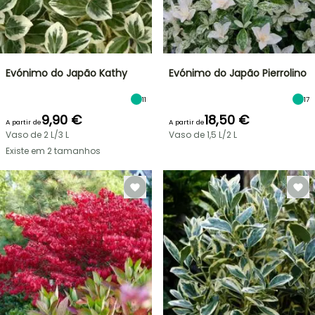
Evónimo do Japão Kathy
Evónimo do Japão Pierrolino
11
17
9,90 €
18,50 €
A partir de
A partir de
Vaso de 2 L/3 L
Vaso de 1,5 L/2 L
Existe em 2 tamanhos