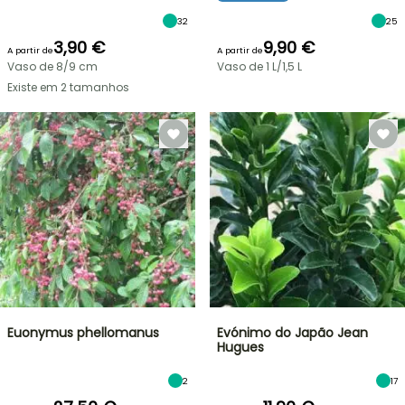
32
25
3,90 €
9,90 €
A partir de
A partir de
Vaso de 8/9 cm
Vaso de 1 L/1,5 L
Existe em 2 tamanhos
Euonymus phellomanus
Evónimo do Japão Jean
Hugues
2
17