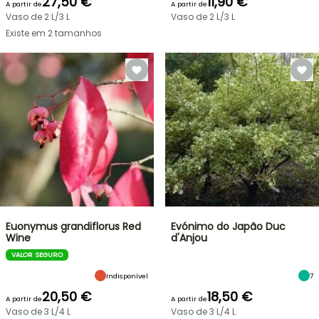
27,50 €
11,90 €
A partir de
A partir de
Vaso de 2 L/3 L
Vaso de 2 L/3 L
Existe em 2 tamanhos
Euonymus grandiflorus Red
Evónimo do Japão Duc
Wine
d'Anjou
VALOR SEGURO
Indisponível
7
20,50 €
18,50 €
A partir de
A partir de
Vaso de 3 L/4 L
Vaso de 3 L/4 L