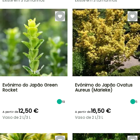
Existe em 3 tamanhos
Existe em 3 tamanhos
Evónimo do Japão Green
Evónimo do Japão Ovatus
Rocket
Aureus (Marieke)
19
5
12,50 €
16,50 €
A partir de
A partir de
Vaso de 2 L/3 L
Vaso de 2 L/3 L