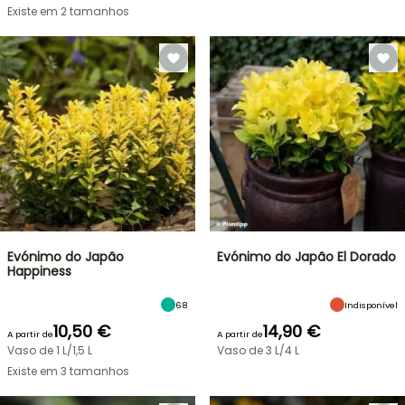
Existe em 2 tamanhos
Evónimo do Japão
Evónimo do Japão El Dorado
Happiness
68
Indisponível
10,50 €
14,90 €
A partir de
A partir de
Vaso de 1 L/1,5 L
Vaso de 3 L/4 L
Existe em 3 tamanhos