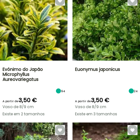
Evónimo do Japão
Euonymus japonicus
Microphyllus
Aureovariegatus
94
24
3,50 €
3,50 €
A partir de
A partir de
Vaso de 8/9 cm
Vaso de 8/9 cm
Existe em 2 tamanhos
Existe em 3 tamanhos