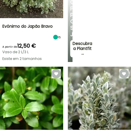
CONSELHOS
PERSONALIZADOS
PARA
O
Evónimo do Japão Bravo
SEU
JARDIM
15
Descubra
12,50 €
A partir de
a Plantfit
Vaso de 2 L/3 L
→
Existe em 2 tamanhos