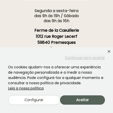
Segunda a sexta-feira
das 9h às 19h / Sábado
das 9h às 16h
Ferme de la Cœuillerie
1012 rue Roger Lecerf
59840 Premesques
França
Continuar sem aceitar
Contacte-nos →
Os cookies ajudam-nos a oferecer uma experiência
de navegação personalizada e a medir a nossa
MAIS DE 3700 AVALIAÇÕES CERTIFICADAS:
audiência. Pode configurá-los a qualquer momento e
A SUA EXPERIÊNCIA É IMPORTANTE PARA
consultar a nossa política de privacidade.
NÓS
Leia a nossa política
4,4/5
Configurar
Aceitar