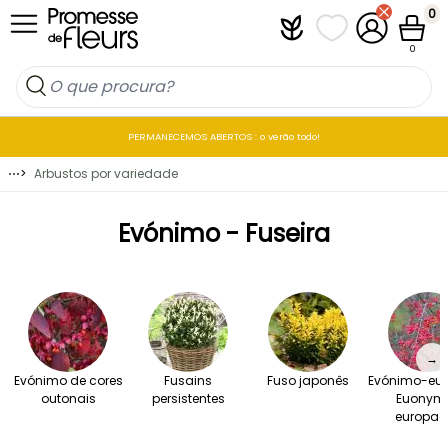
Ir para o Conteúdo
0
Plantfit
As minhas listas 
A minha co
Carrin
0
PERMANECEMOS ABERTOS : o verão todo!
⋯
>
Arbustos por variedade
Evónimo - Fuseira
→
Evónimo de cores
Fusains
Fuso japonês
Evónimo-eur
outonais
persistentes
Euonym
europae