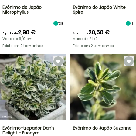
Evónimo do Japão
Evónimo do Japão White
Microphyllus
Spire
138
16
2,90 €
20,50 €
A partir de
A partir de
Vaso de 8/9 cm
Vaso de 2 L/3 L
Existe em 2 tamanhos
Existe em 2 tamanhos
Evónimo-trepador Dan's
Evónimo do Japão Suzanne
Delight - Euonym…