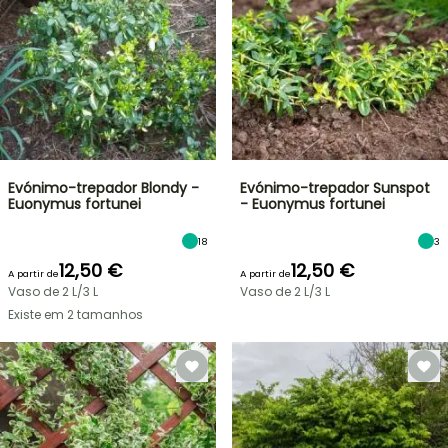
Evónimo-trepador Blondy -
Evónimo-trepador Sunspot
Euonymus fortunei
- Euonymus fortunei
18
3
12,50 €
12,50 €
A partir de
A partir de
Vaso de 2 L/3 L
Vaso de 2 L/3 L
Existe em 2 tamanhos