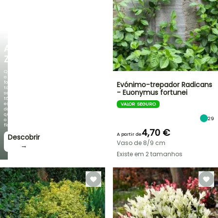
NOVO
AGAPANTHUS
ZAMBEZI
Quando
a
folhagem
Evónimo-trepador Radicans
torna-
- Euonymus fortunei
se
tão
espetacular
VALOR SEGURO
do
que
29
a
floração!
4,70 €
A partir de
Descobrir
Vaso de 8/9 cm
→
Existe em 2 tamanhos