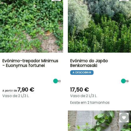
Evónimo-trepador Minimus
Evónimo do Japão
- Euonymus fortunei
Benkomasaki
A DESCOBRIR
10
19
7,90 €
17,50 €
A partir de
Vaso de 2 L/3 L
Vaso de 2 L/3 L
Existe em 2 tamanhos