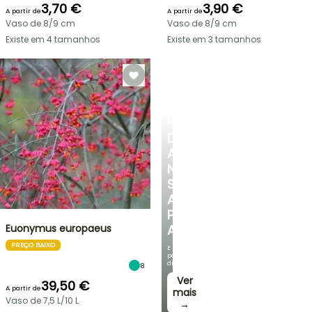
3,70 €
3,90 €
A partir de
A partir de
Vaso de 8/9 cm
Vaso de 8/9 cm
Existe em 4 tamanhos
Existe em 3 tamanhos
ARBUSTOS
DESCUBRA
A
NOSSA
SELEÇÃO
A
PREÇOS
Euonymus europaeus
ACESSÍVEIS
PREÇO BAIXO
E
poupe
dinheiro!
8
Ver
39,50 €
A partir de
mais
Vaso de 7,5 L/10 L
→