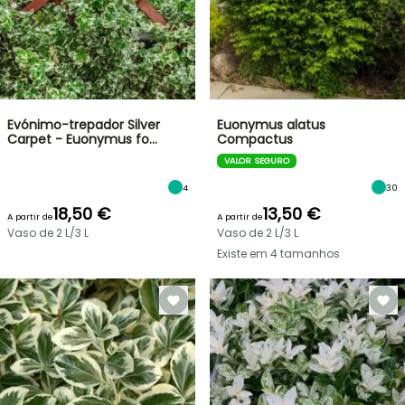
Evónimo-trepador Silver
Euonymus alatus
Carpet - Euonymus fo…
Compactus
VALOR SEGURO
4
30
18,50 €
13,50 €
A partir de
A partir de
Vaso de 2 L/3 L
Vaso de 2 L/3 L
Existe em 4 tamanhos