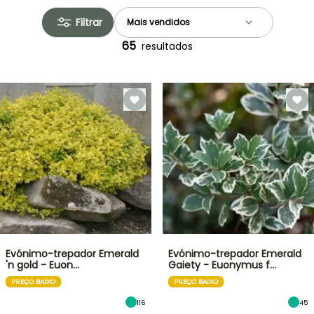
Filtrar
65
resultados
Evónimo-trepador Emerald
Evónimo-trepador Emerald
'n gold - Euon…
Gaiety - Euonymus f…
PREÇO BAIXO
PREÇO BAIXO
116
45