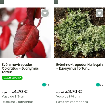
Evónimo-trepador
Evónimo-trepador Harlequin
Coloratus - Euonymus
- Euonymus fortun…
fortun…
VALOR SEGURO
44
86
4,70 €
3,70 €
A partir de
A partir de
Vaso de 8/9 cm
Vaso de 8/9 cm
Existe em 2 tamanhos
Existe em 2 tamanhos