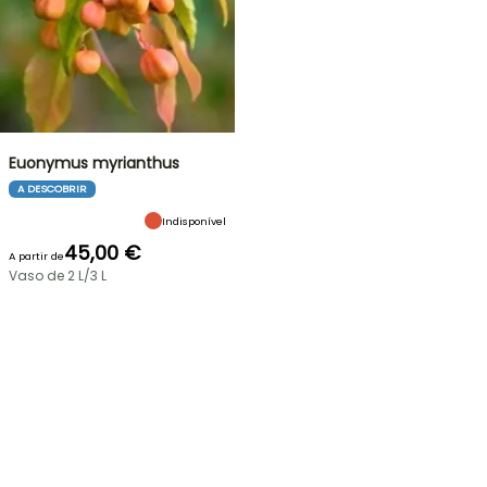
Euonymus myrianthus
A DESCOBRIR
Indisponível
45,00 €
A partir de
Vaso de 2 L/3 L