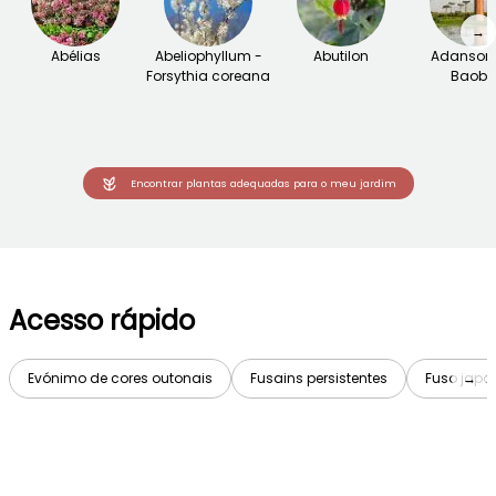
→
Abélias
Abeliophyllum -
Abutilon
Adansoni
Forsythia coreana
Baob
Encontrar plantas adequadas para o meu jardim
Acesso rápido
Evónimo de cores outonais
Fusains persistentes
Fuso japo
→