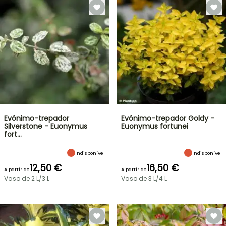
Evónimo-trepador
Evónimo-trepador Goldy -
Silverstone - Euonymus
Euonymus fortunei
fort…
Indisponível
Indisponível
12,50 €
16,50 €
A partir de
A partir de
Vaso de 2 L/3 L
Vaso de 3 L/4 L