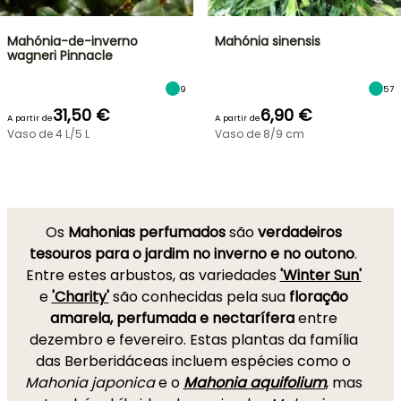
Mahónia-de-inverno
Mahónia sinensis
wagneri Pinnacle
9
57
31,50 €
6,90 €
A partir de
A partir de
Vaso de 4 L/5 L
Vaso de 8/9 cm
Os
Mahonias perfumados
são
verdadeiros
tesouros para o jardim no inverno e no outono
.
Entre estes arbustos, as variedades
'Winter Sun'
e
'Charity'
são conhecidas pela sua
floração
amarela, perfumada e nectarífera
entre
dezembro e fevereiro. Estas plantas da família
das Berberidáceas incluem espécies como o
Mahonia japonica
e o
Mahonia aquifolium
, mas