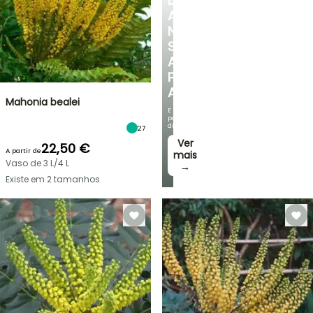
DESCUBRA
A
NOSSA
SELEÇÃO
A
PREÇOS
ACESSÍVEIS
Mahonia bealei
E
poupe
dinheiro!
27
Ver
22,50 €
A partir de
mais
Vaso de 3 L/4 L
→
Existe em 2 tamanhos