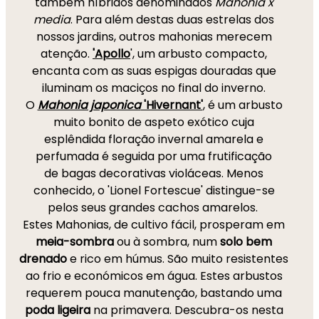
também híbridos denominados
Mahonia x
media
. Para além destas duas estrelas dos
nossos jardins, outros mahonias merecem
atenção.
'Apollo
', um arbusto compacto,
encanta com as suas espigas douradas que
iluminam os maciços no final do inverno.
O
Mahonia japonica
'Hivernant'
, é um arbusto
muito bonito de
aspeto exótico cuja
esplêndida floração invernal amarela e
perfumada é seguida por uma frutificação
de bagas decorativas violáceas. Menos
conhecido, o 'Lionel Fortescue' distingue-se
pelos seus grandes cachos amarelos.
Estes Mahonias, de cultivo fácil, prosperam em
meia-sombra
ou à sombra, num
solo bem
drenado
e rico em húmus. São muito resistentes
ao frio e económicos em água. Estes arbustos
requerem pouca manutenção, bastando uma
poda ligeira
na primavera. Descubra-os nesta