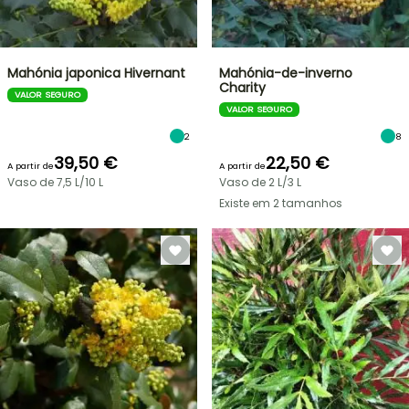
Mahónia japonica Hivernant
Mahónia-de-inverno
Charity
VALOR SEGURO
VALOR SEGURO
2
8
39,50 €
22,50 €
A partir de
A partir de
Vaso de 7,5 L/10 L
Vaso de 2 L/3 L
Existe em 2 tamanhos