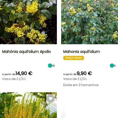
Mahónia aquifolium Apollo
Mahonia aquifolium
PREÇO BAIXO
18
5
14,90 €
9,90 €
A partir de
A partir de
Vaso de 2 L/3 L
Vaso de 2 L/3 L
Existe em 3 tamanhos
ARBUSTOS