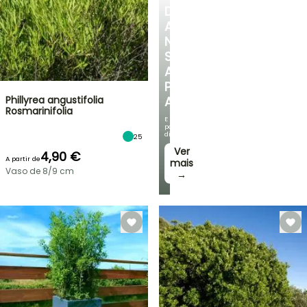
DESCUBRA
A
NOSSA
SELEÇÃO
A
PREÇOS
Phillyrea angustifolia
ACESSÍVEIS
Rosmarinifolia
E
poupe
dinheiro!
25
Ver
4,90 €
A partir de
mais
Vaso de 8/9 cm
→