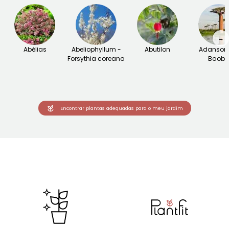
→
Abélias
Abeliophyllum -
Abutilon
Adansoni
Forsythia coreana
Baob
Encontrar plantas adequadas para o meu jardim