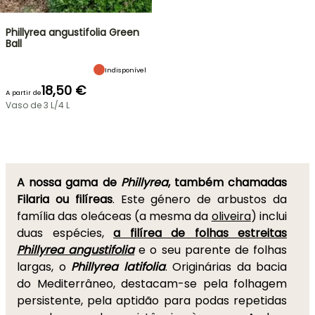
Phillyrea angustifolia Green
Ball
Indisponível
18,50 €
A partir de
Vaso de 3 L/4 L
A nossa gama de
Phillyrea
, também chamadas
Filaria ou filíreas
. Este género de arbustos da
família das oleáceas (a mesma da
oliveira
) inclui
duas espécies,
a filírea de folhas estreitas
Phillyrea angustifolia
e o seu parente de folhas
largas, o
Phillyrea latifolia
. Originárias da bacia
do Mediterrâneo, destacam-se pela folhagem
persistente, pela aptidão para podas repetidas