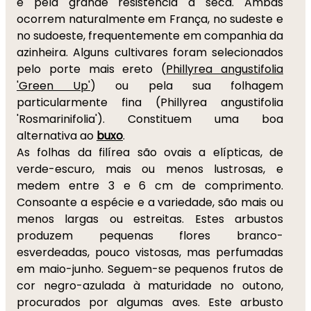
e pela grande resistência à seca. Ambas
ocorrem naturalmente em França, no sudeste e
no sudoeste, frequentemente em companhia da
azinheira. Alguns cultivares foram selecionados
pelo porte mais ereto (
Phillyrea angustifolia
'Green Up'
) ou pela sua folhagem
particularmente fina (Phillyrea angustifolia
'Rosmarinifolia'). Constituem uma boa
alternativa ao
buxo
.
As folhas da filírea são ovais a elípticas, de
verde-escuro, mais ou menos lustrosas, e
medem entre 3 e 6 cm de comprimento.
Consoante a espécie e a variedade, são mais ou
menos largas ou estreitas. Estes arbustos
produzem pequenas flores branco-
esverdeadas, pouco vistosas, mas perfumadas
em maio-junho. Seguem-se pequenos frutos de
cor negro-azulada à maturidade no outono,
procurados por algumas aves. Este arbusto