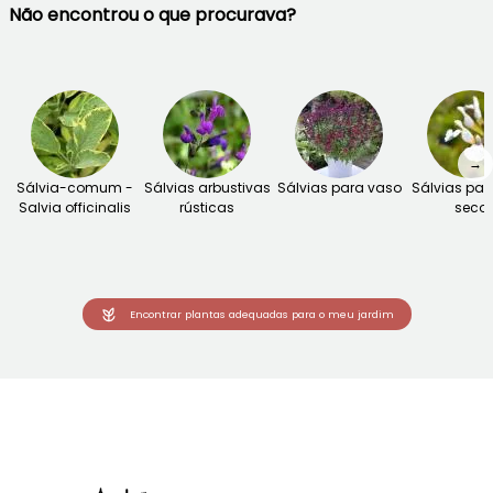
Não encontrou o que procurava?
→
Sálvia-comum -
Sálvias arbustivas
Sálvias para vaso
Sálvias par
Salvia officinalis
rústicas
seco
Encontrar plantas adequadas para o meu jardim