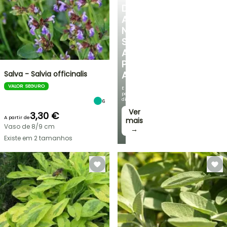
DESCUBRA
A
NOSSA
SELEÇÃO
A
PREÇOS
Salva - Salvia officinalis
ACESSÍVEIS
VALOR SEGURO
E
poupe
dinheiro!
6
Ver
3,30 €
A partir de
mais
Vaso de 8/9 cm
→
Existe em 2 tamanhos