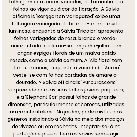
folhagem com cores variadas, ao tamanho das
folhas, ao vigor ou à cor da floração. A Salvia
officinalis 'Berggarten Variegated' exibe uma
folhagem variegada de branco-creme muito
luminosa, enquanto a Sálvia 'Tricolor' apresenta
folhas variegadas de rosa, branco e verde-
acinzentado e adorna-se em junho-julho com
longas espigas florais de um malva pálido
rosado, como a sálvia comum. A 'Albiflora' tem
flores brancas, enquanto a variedade 'Aurea'
veste-se com folhas bordadas de amarelo-
dourado. A Salvia officinalis 'Purpurascens'
surpreende com as suas folhas jovens púrpuras,
e a 'Elephant Ear' possui folhas de grande
dimensão, particularmente saborosas, utilizadas
na cozinha italiana. No jardim, pode misturar os
géneros instalando a Sálvia no meio dos maciços
de vivazes ou em rochedos. Integrar-se-á na
perfeição e preencherá os vazios sem exigir