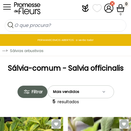
Ir para o Conteúdo
0
Plantfit
As minhas listas 
A minha co
Carrin
0
PERMANECEMOS ABERTOS : o verão todo!
⋯
>
Sálvias arbustivas
Sálvia-comum - Salvia officinalis
Filtrar
5
resultados