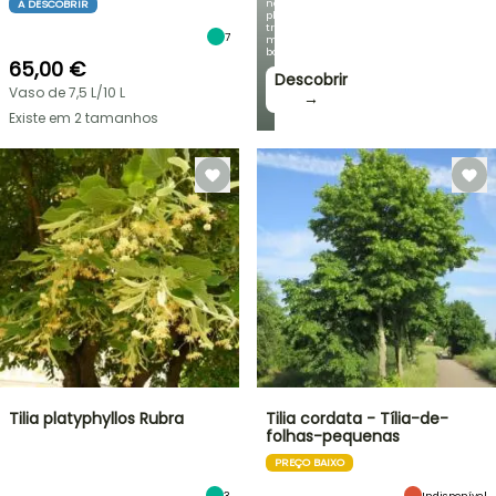
nossas
A DESCOBRIR
plantas
trepadeiras
7
mais
bonitas!
65,00 €
Descobrir
Vaso de 7,5 L/10 L
→
Existe em 2 tamanhos
Tilia platyphyllos Rubra
Tilia cordata - Tília-de-
folhas-pequenas
PREÇO BAIXO
3
Indisponível