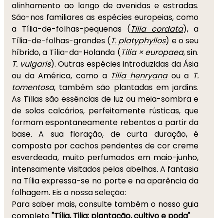
alinhamento ao longo de avenidas e estradas.
São-nos familiares as espécies europeias, como
a Tília-de-folhas-pequenas (
Tilia cordata
), a
Tília-de-folhas-grandes (
T. platyphyllos
) e o seu
híbrido, a Tília-da-Holanda (
Tilia × europaea
, sin.
T. vulgaris
). Outras espécies introduzidas da Ásia
ou da América, como a
Tilia henryana
ou a
T.
tomentosa
, também são plantadas em jardins.
As Tílias são essências de luz ou meia-sombra e
de solos calcários, perfeitamente rústicas, que
formam espontaneamente rebentos a partir da
base. A sua floração, de curta duração, é
composta por cachos pendentes de cor creme
esverdeada, muito perfumados em maio-junho,
intensamente visitados pelas abelhas. A fantasia
na Tília expressa-se no porte e na aparência da
folhagem. Eis a nossa seleção:
Para saber mais, consulte também o nosso guia
completo
"Tília, Tilia: plantação, cultivo e poda"