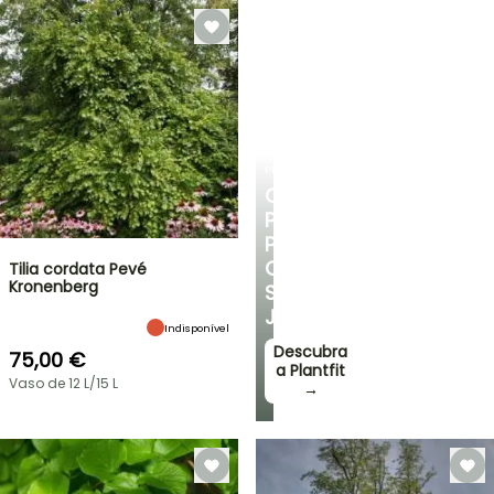
PLANTFIT
CONSELHOS
PERSONALIZADOS
PARA
O
Tilia cordata Pevé
Kronenberg
SEU
JARDIM
Indisponível
Descubra
75,00 €
a Plantfit
Vaso de 12 L/15 L
→