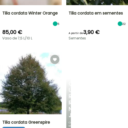
Tilia cordata Winter Orange
Tilia cordata em sementes
5
22
85,00 €
3,90 €
A partir de
Vaso de 7,5 L/10 L
Sementes
CRIE
UM
RECANTO
REFRESCANTE
NO
JARDIM
Tilia cordata Greenspire
Com
as