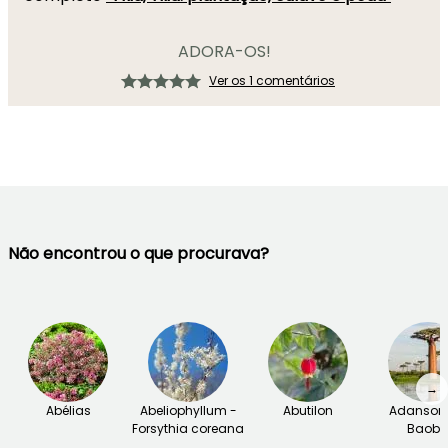
ADORA-OS!
Ver os 1 comentários
Não encontrou o que procurava?
→
Abélias
Abeliophyllum -
Abutilon
Adansoni
Forsythia coreana
Baob