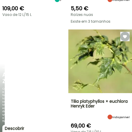
109,00 €
5,50 €
Vaso de 12 L/15 L
Raízes nuas
Existe em 3 tamanhos
NOVO
AGAPANTHUS
ZAMBEZI
Quando
a
folhagem
torna-
Tilia platyphyllos × euchlora
se
tão
Henryk Eder
espetacular
do
que
Indisponível
a
floração!
69,00 €
Descobrir
Vaso de 7,5 L/10 L