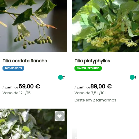
Tilia cordata Rancho
Tilia platyphyllos
NOVIDADES
VALOR SEGURO
7
3
59,00 €
89,00 €
A partir de
A partir de
Vaso de 12 L/15 L
Vaso de 7,5 L/10 L
Existe em 2 tamanhos
ARBUSTOS