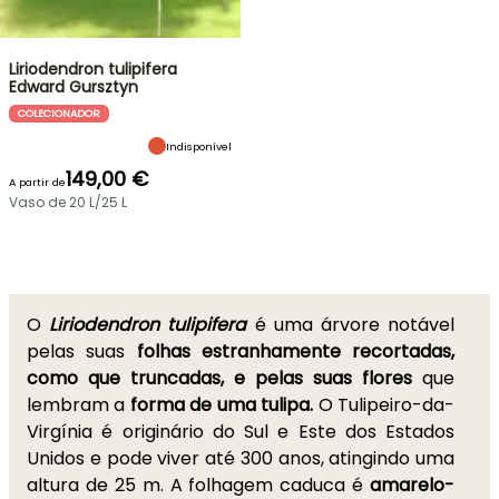
Liriodendron tulipifera
Edward Gursztyn
COLECIONADOR
Indisponível
149,00 €
A partir de
Vaso de 20 L/25 L
O
Liriodendron tulipifera
é uma árvore notável
pelas suas
folhas estranhamente recortadas,
como que truncadas, e pelas suas flores
que
lembram a
forma de uma tulipa.
O Tulipeiro-da-
Virgínia é originário do Sul e Este dos Estados
Unidos e pode viver até 300 anos, atingindo uma
altura de 25 m. A folhagem caduca é
amarelo-