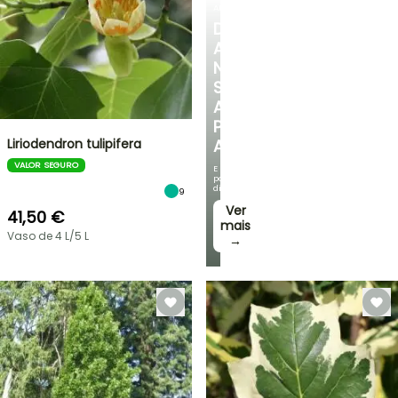
ARBUSTOS
DESCUBRA
A
NOSSA
SELEÇÃO
A
PREÇOS
Liriodendron tulipifera
ACESSÍVEIS
VALOR SEGURO
E
poupe
dinheiro!
9
Ver
41,50 €
mais
Vaso de 4 L/5 L
→