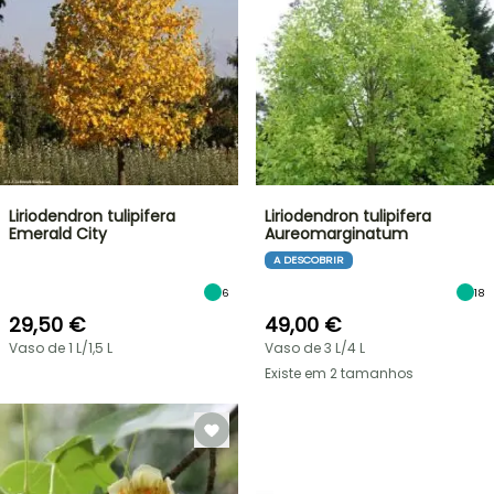
Liriodendron tulipifera
Liriodendron tulipifera
Emerald City
Aureomarginatum
A DESCOBRIR
6
18
29,50 €
49,00 €
Vaso de 1 L/1,5 L
Vaso de 3 L/4 L
Existe em 2 tamanhos