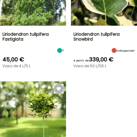
Liriodendron tulipifera
Liriodendron tulipifera
Fastigiata
Snowbird
7
Indisponível
45,00 €
339,00 €
A partir de
Vaso de 4 L/5 L
Vaso de 50 L/55 L