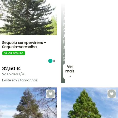
ARBUSTOS
DESCUBRA
A
NOSSA
SELEÇÃO
A
PREÇOS
Sequoia sempervirens -
Sequoia-vermelha
ACESSÍVEIS
VALOR SEGURO
E
poupe
dinheiro!
13
Ver
32,50 €
mais
Vaso de 3 L/4 L
→
Existe em 2 tamanhos
VENDAS
RELÂMPAGO
ATÉ