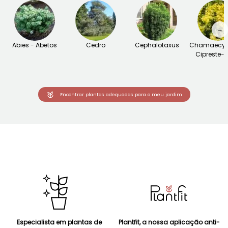
→
Abies - Abetos
Cedro
Cephalotaxus
Chamaecypa
Cipreste-f
Encontrar plantas adequadas para o meu jardim
Especialista em plantas de
Plantfit, a nossa aplicação anti-