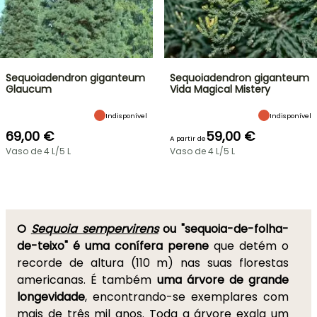
Sequoiadendron giganteum
Sequoiadendron giganteum
Glaucum
Vida Magical Mistery
Indisponível
Indisponível
69,00 €
59,00 €
A partir de
Vaso de 4 L/5 L
Vaso de 4 L/5 L
O
Sequoia sempervirens
ou "sequoia-de-folha-
de-teixo" é uma conífera perene
que detém o
recorde de altura (110 m) nas suas florestas
americanas. É também
uma árvore de grande
longevidade
, encontrando-se exemplares com
mais de três mil anos. Toda a árvore exala um