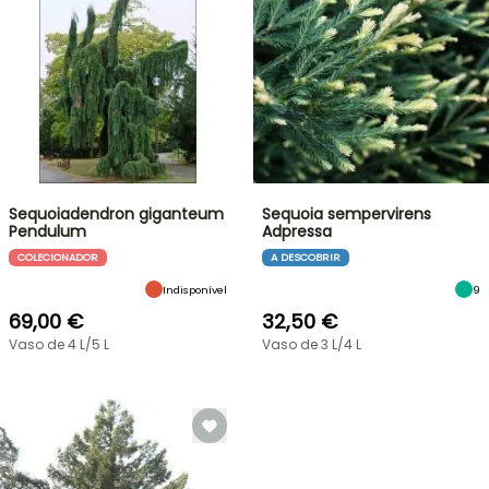
Sequoiadendron giganteum
Sequoia sempervirens
Pendulum
Adpressa
COLECIONADOR
A DESCOBRIR
Indisponível
9
69,00 €
32,50 €
Vaso de 4 L/5 L
Vaso de 3 L/4 L