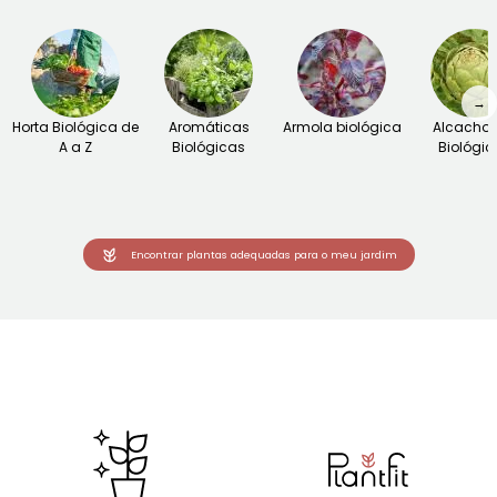
→
Horta Biológica de
Aromáticas
Armola biológica
Alcachof
A a Z
Biológicas
Biológic
Encontrar plantas adequadas para o meu jardim