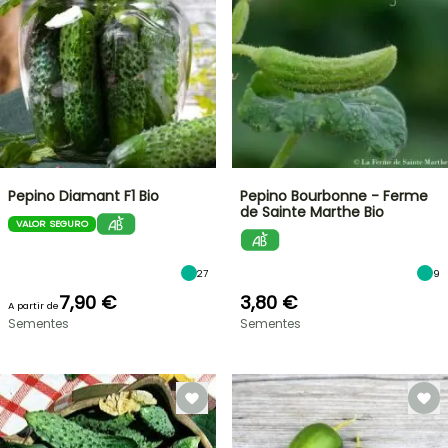
Pepino Diamant F1 Bio
Pepino Bourbonne - Ferme
de Sainte Marthe Bio
VALOR SEGURO
27
9
7,90 €
3,80 €
A partir de
Sementes
Sementes