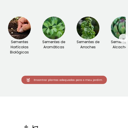
→
Sementes
Sementes de
Sementes de
Sementes
Hortícolas
Aromáticas
Arroches
Alcacho
Biológicas
Encontrar plantas adequadas para o meu jardim