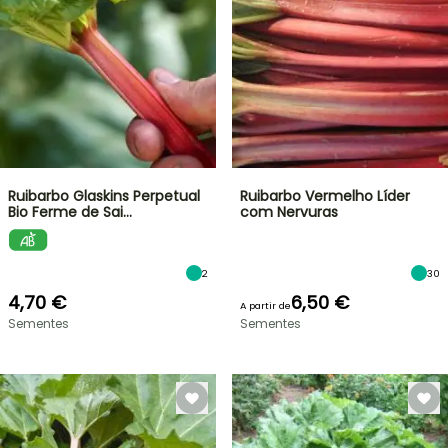
Ruibarbo Glaskins Perpetual
Ruibarbo Vermelho Líder
Bio Ferme de Sai…
com Nervuras
2
30
4,70 €
6,50 €
A partir de
Sementes
Sementes