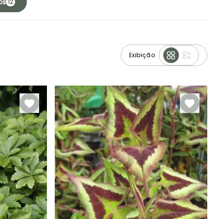
os
12
Exibição