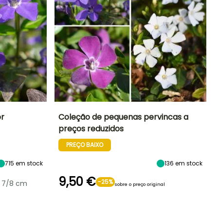
or
Coleção de pequenas pervincas a
preços reduzidos
Exposição
Altura à
Exposição
Período de floração
maturidade
Sol, Semi-
Sol, Semi-
PREÇO BAIXO
20 cm
sombra,
sombra,
Março à Junho
Sombra
Sombra
715
em stock
136
em stock
9,50 €
-25%
 7/8 cm
sobre o preço original
Rusticidade
Período razoável de
Rusticidade
plantação
Até -29°C
Até -23,5°C
Fevereiro à