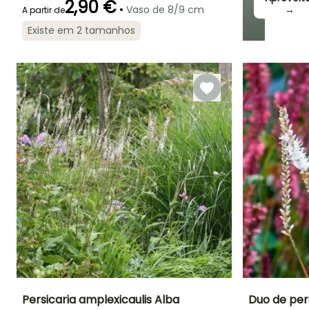
2,90 €
•
Vaso de 8/9 cm
→
A partir de
Existe em 2 tamanhos
Período de floração
Período razoável de
Rusticidade
plantação
Até -29°C
Março à Junho,
Março à Maio,
Setembro
Setembro à
Novembro
Persicaria amplexicaulis Alba
Duo de pers