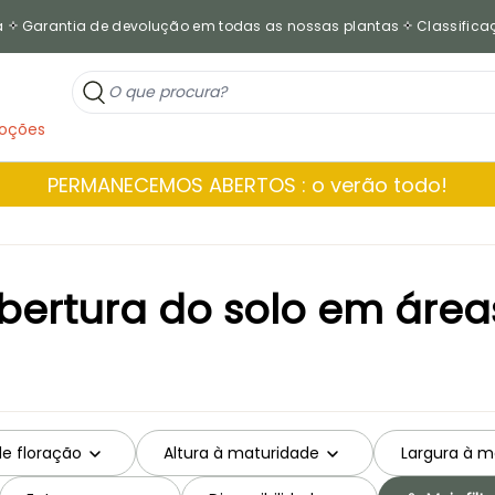
a
Garantia de devolução em todas as nossas plantas
Classificaç
oções
PERMANECEMOS ABERTOS : o verão todo!
bertura do solo em áre
de floração
Altura à maturidade
Largura à m