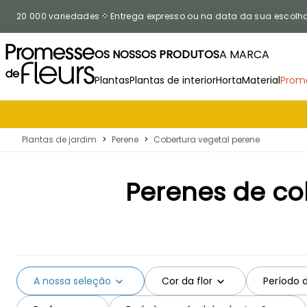
Ir para o Conteúdo
20 000 variedades
Entrega expresso ou na data da sua escolh
OS NOSSOS PRODUTOS
A MARCA
Plantas
Plantas de interior
Horta
Material
Prom
Plantas de jardim
>
Perene
>
Cobertura vegetal perene
Perenes de co
A nossa seleção
Cor da flor
Período 