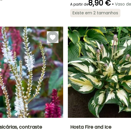
8,90 €
•
Vaso d
A partir de
Existe em 2 tamanhos
Período de floração
Período razoável de
plantação
Maio à Junho
Março à Maio,
Setembro à
Novembro
icárias, contraste
Hosta Fire and Ice