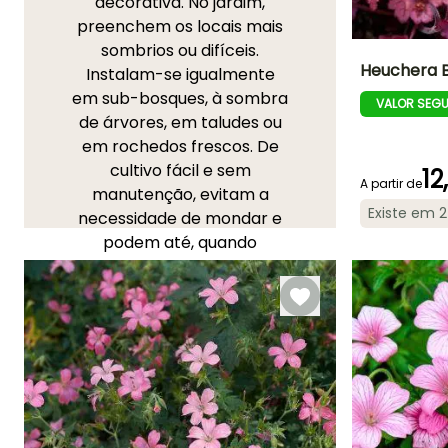
decorativa. No jardim,
preenchem os locais mais
sombrios ou difíceis.
Heuchera 
Instalam-se igualmente
em sub-bosques, à sombra
VALOR SEG
Altura à
de árvores, em taludes ou
maturidade
40 cm
em rochedos frescos. De
cultivo fácil e sem
12
A partir de
manutenção, evitam a
Existe em 
necessidade de mondar e
Período de floraç
podem até, quando
Junho à Julh
formam um tapete denso,
substituir o relvado!
Gerânios perenes
,
Flores
dos Elfos
… a escolha é
vasta na nossa gama:
encontrará certamente
uma planta perene
adequada ao seu solo, seja