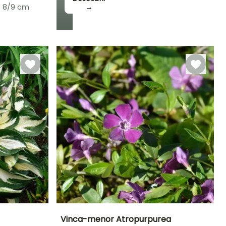
e 8/9 cm
→
Rusticidade
Até -20,5°C
Vinca-menor Atropurpurea