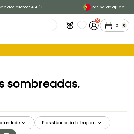
ão dos clientes 4.4 / 5
Precisa de ajuda?
Plantfit
As minhas listas de favor
A minha conta
Carrinho
0
0
as sombreadas.
aturidade
Persistência da folhagem