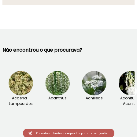
Não encontrou o que procurava?
→
Acaena -
Acanthus
Achilléas
Aconitu
Lampourdes
Aconite
Encontrar plantas adequadas para o meu jardim