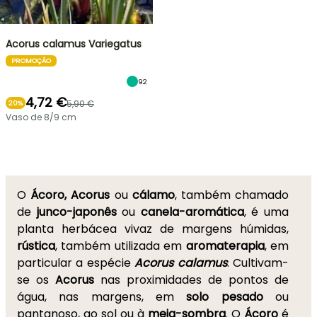
Acorus calamus Variegatus
PROMOÇÃO
92
4,72 €
5,90 €
20%
Vaso de 8/9 cm
O
Ácoro, Acorus
ou
cálamo
, também chamado
de
junco-japonês
ou
canela-aromática
, é uma
planta herbácea vivaz de margens húmidas,
rústica
, também utilizada em
aromaterapia
, em
particular a espécie
Acorus calamus
. Cultivam-
se os
Acorus
nas proximidades de pontos de
água, nas margens, em
solo pesado
ou
pantanoso, ao sol ou à
meia-sombra
. O
Ácoro
é