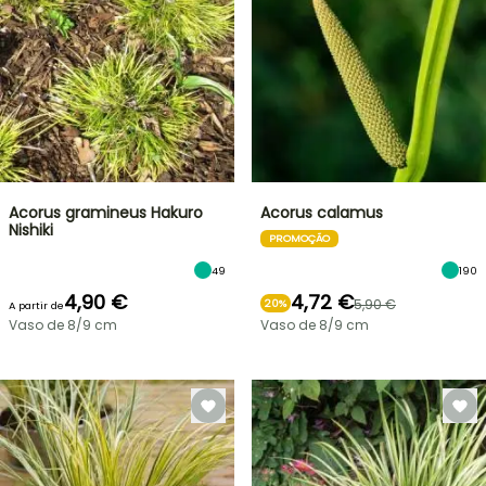
Acorus gramineus Hakuro
Acorus calamus
Nishiki
PROMOÇÃO
49
190
4,90 €
4,72 €
5,90 €
20%
A partir de
Vaso de 8/9 cm
Vaso de 8/9 cm