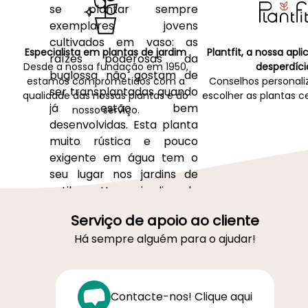
se plantar sempre
exemplares jovens
cultivados em vaso: as
Especialista em plantas de jardim
Plantfit, a nossa apl
raízes poderosas da
Desde a nossa fundação em 1950,
desperdíci
buglossa não gostam de
estamos comprometidos com a
Conselhos personali
ser transplantadas quando
qualidade das nossas plantas e do
escolher as plantas ce
já estão bem
nosso serviço.
desenvolvidas. Esta planta
muito rústica e pouco
exigente em água tem o
seu lugar nos jardins de
estilo cottage, jardins de
padre / jardins tradicionais,
Serviço de apoio ao cliente
jardins secos ou de rocha,
Há sempre alguém para o ajudar!
onde acompanha a
soagem (
Echium vulgare
),
os grandes
cardos
e as
verbascos híbridos
.
Contacte-nos! Clique aqui
Consulte o nosso artigo