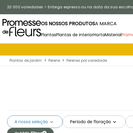
Ir para o Conteúdo
20 000 variedades
Entrega expresso ou na data da sua escolh
OS NOSSOS PRODUTOS
A MARCA
Plantas
Plantas de interior
Horta
Material
Prom
Plantas de jardim
>
Perene
>
Perenes por variedade
A nossa seleção
Período de floração