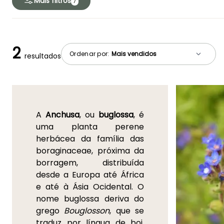
Mais filtros
7
2
Ordenar por:
resultados
A
Anchusa
, ou
buglossa
, é
uma planta perene
herbácea da família das
boraginaceae, próxima da
borragem, distribuída
desde a Europa até África
e até à Ásia Ocidental. O
nome buglossa deriva do
grego
Bouglosson
, que se
traduz por língua de boi,