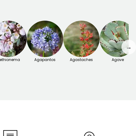
→
ethionema
Agapantos
Agastaches
Agave