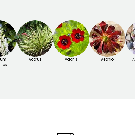
tum -
Acorus
Adónis
Aeónio
A
ites