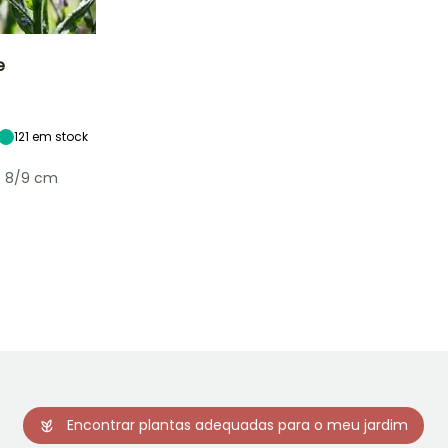
e
Exposição
Sol
121
em stock
e 8/9 cm
Rusticidade
Até -9,5°C
Encontrar plantas adequadas para o meu jardim