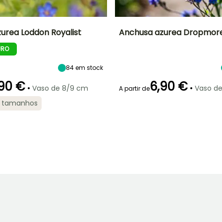
urea Loddon Royalist
Anchusa azurea Dropmor
URO
Largura à
Exposição
Altura à
Largura à
maturidade
maturidade
maturidade
Sol
50 cm
90 cm
60 cm
84
em stock
90 €
6,90 €
•
•
Vaso de 8/9 cm
Vaso d
A partir de
2 tamanhos
ão
Período razoável de
Rusticidade
Período de floração
Período razoável de
plantação
plantação
Até -9,5°C
,
Fevereiro à
Maio à Junho
Fevereiro à
Maio, Setembro
Maio, Setembro
à Novembro
à Novembro