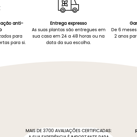
icação anti-
Entrega expresso
Gar
o
As suas plantas são entregues em
De 6 meses 
zados para
sua casa em 24 a 48 horas ou na
2 anos par
rtas para si.
data da sua escolha.
MAIS DE 3700 AVALIAÇÕES CERTIFICADAS:
A SUA EXPERIÊNCIA É IMPORTANTE PARA