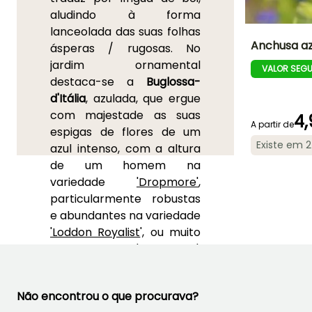
aludindo à forma
lanceolada das suas folhas
Anchusa az
ásperas / rugosas. No
jardim ornamental
VALOR SEG
Altura à
destaca-se a
Buglossa-
maturidade
80 cm
d'Itália
, azulada, que ergue
com majestade as suas
4,
A partir de
espigas de flores de um
Existe em 
azul intenso, com a altura
Período de floraç
de um homem na
Junho à Julho
variedade
'Dropmore'
,
Setembro
particularmente robustas
e abundantes na variedade
'Loddon Royalist
', ou muito
compactas na 'Little John'.
A buglossa medicinal, por
sua vez, reina no jardim de
Não encontrou o que procurava?
plantas aromáticas e