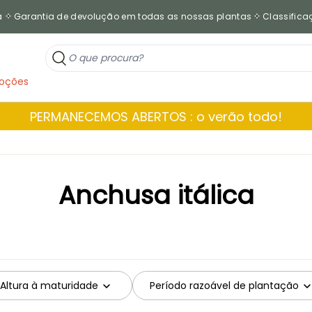
a
Garantia de devolução em todas as nossas plantas
Classificaç
oções
PERMANECEMOS ABERTOS : o verão todo!
Anchusa itálica
Altura à maturidade
Período razoável de plantação