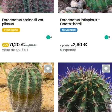
Ferocactus stainesii var.
Ferocactus latispinus -
pilosus
Cacto-barril
PROMOÇÃO
NOVIDADES
6
11
71,20 €
2,90 €
89,00 €
20%
A partir de
Vaso de 7,5 L/10 L
Miniplanta