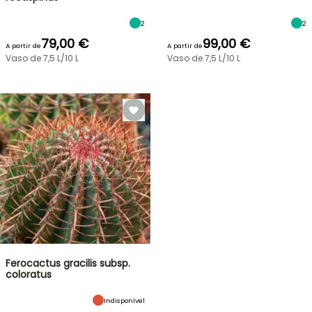
2
2
79,00 €
99,00 €
A partir de
A partir de
Vaso de 7,5 L/10 L
Vaso de 7,5 L/10 L
Ferocactus gracilis subsp.
coloratus
Indisponível