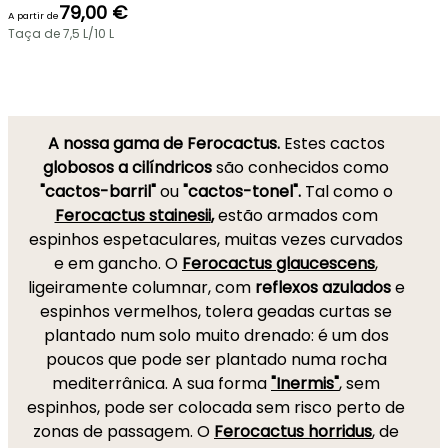
79,00 €
A partir de
Taça de 7,5 L/10 L
A nossa gama de Ferocactus.
Estes cactos
globosos
a cilíndricos
são conhecidos como
"cactos-barril"
ou
"cactos-tonel".
Tal como o
Ferocactus stainesii
,
estão armados com
espinhos espetaculares, muitas vezes curvados
e em gancho. O
Ferocactus glaucescens
,
ligeiramente columnar, com
reflexos azulados
e
espinhos vermelhos, tolera geadas curtas se
plantado num solo muito drenado: é um dos
poucos que pode ser plantado numa rocha
mediterrânica. A sua forma
"Inermis"
, sem
espinhos, pode ser colocada sem risco perto de
zonas de passagem. O
Ferocactus horridus
, de