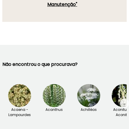
Manutenção"
Não encontrou o que procurava?
→
Acaena -
Acanthus
Achilléas
Aconitu
Lampourdes
Aconite