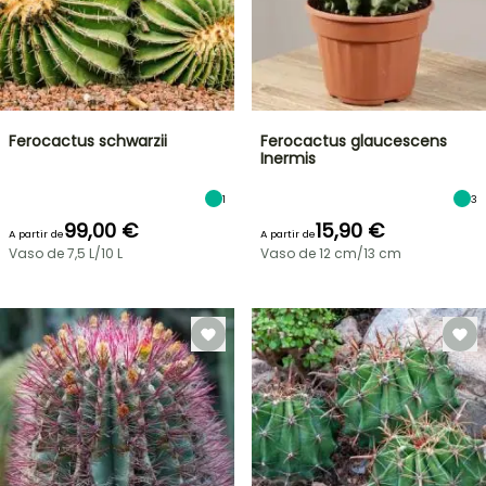
Ferocactus schwarzii
Ferocactus glaucescens
Inermis
1
3
99,00 €
15,90 €
A partir de
A partir de
Vaso de 7,5 L/10 L
Vaso de 12 cm/13 cm