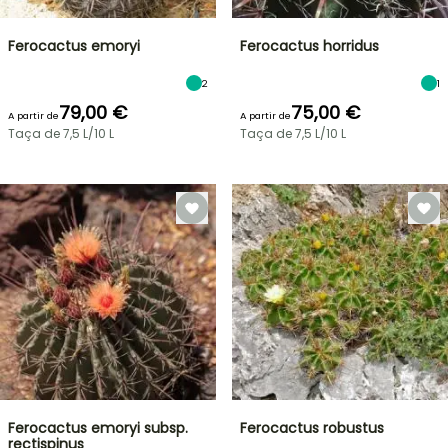
Ferocactus emoryi
Ferocactus horridus
2
1
79,00 €
75,00 €
A partir de
A partir de
Taça de 7,5 L/10 L
Taça de 7,5 L/10 L
Ferocactus emoryi subsp.
Ferocactus robustus
rectispinus