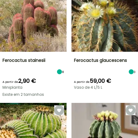
Ferocactus stainesii
Ferocactus glaucescens
8
3
2,90 €
59,00 €
A partir de
A partir de
Miniplanta
Vaso de 4 L/5 L
Existe em 2 tamanhos