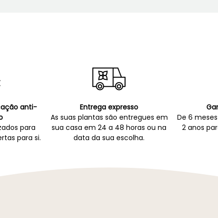
icação anti-
Entrega expresso
Gar
o
As suas plantas são entregues em
De 6 meses 
zados para
sua casa em 24 a 48 horas ou na
2 anos par
rtas para si.
data da sua escolha.