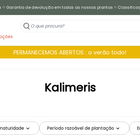
a
Garantia de devolução em todas as nossas plantas
Classificaç
oções
PERMANECEMOS ABERTOS : o verão todo!
Kalimeris
 maturidade
Período razoável de plantação
E