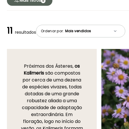
Mais filtros
9
11
Ordenar por:
resultados
Próximos dos Ásteres,
os
Kalimeris
são compostos
por cerca de uma dezena
de espécies vivazes, todas
dotadas de uma grande
robustez aliada a uma
capacidade de adaptação
extraordinária. Em
floração, logo no início do
verão, os Kalimeris formam