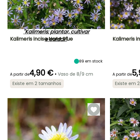
de crescer em numerosas
situações. Para saber tudo
sobre estas vivazes,
consulte a nossa ficha
"Kalimeris: plantar, cultivar
Kalimeris incisa Nana Blue
Kalimeris i
e cuidar"
.
Altura à
Largura à
Exposição
Altura à
maturidade
maturidade
maturidade
Sol
40 cm
40 cm
80 cm
89
em stock
4,90 €
5,
•
Vaso de 8/9 cm
A partir de
A partir de
Existe em 2 tamanhos
Existe em 
Período de floração
Período razoável de
Rusticidade
Período de floraç
plantação
Até -29°C
Junho à
Fevereiro à Abril,
Julho à
Setembro
Setembro à
Setembro
Novembro