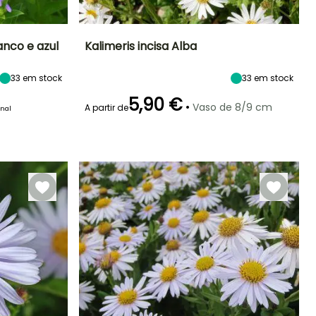
anco e azul
Kalimeris incisa Alba
eríodo de floração
Altura à
Largura à
Exposição
33
em stock
33
em stock
maturidade
maturidade
Sol
55 cm
50 cm
Junho à
5,90 €
•
Vaso de 8/9 cm
Setembro
A partir de
inal
Período de floração
Período razoável de
Rusticidade
plantação
Até -29°C
Junho à
Fevereiro à Abril,
Setembro
Setembro à
Novembro