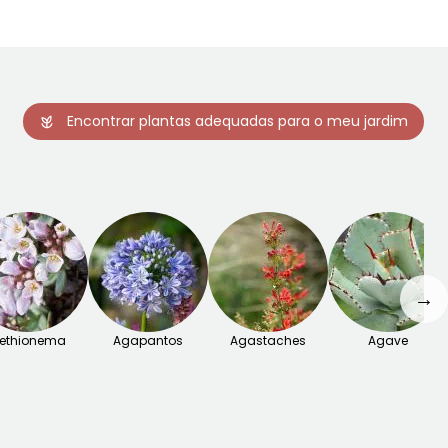
Encontrar plantas adequadas para o meu jardim
→
ethionema
Agapantos
Agastaches
Agave