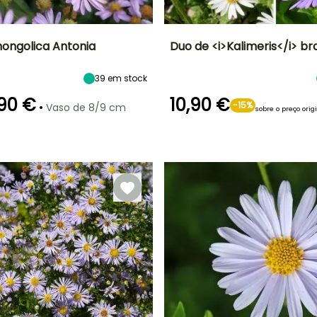
mongolica Antonia
Duo de <i>Kalimeris</i> br
Largura à
Exposição
Altura à
Exposição
P
39
em stock
maturidade
maturidade
Sol
Sol
50 cm
60 cm
90 €
10,90 €
•
-15%
Vaso de 8/9 cm
sobre o preço orig
ão
Período razoável de
Rusticidade
plantação
Até -29°C
Período razoável de
Rusticidade
Março à Junho,
plantação
Até -20,5°C
Setembro à
Fevereiro à
Novembro
Maio, Setembro
à Outubro