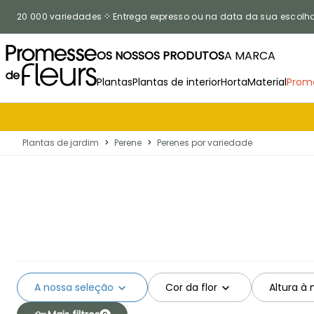
Ir para o Conteúdo
20 000 variedades
Entrega expresso ou na data da sua escolh
OS NOSSOS PRODUTOS
A MARCA
Plantas
Plantas de interior
Horta
Material
Prom
Plantas de jardim
>
Perene
>
Perenes por variedade
A nossa seleção
Cor da flor
Altura à