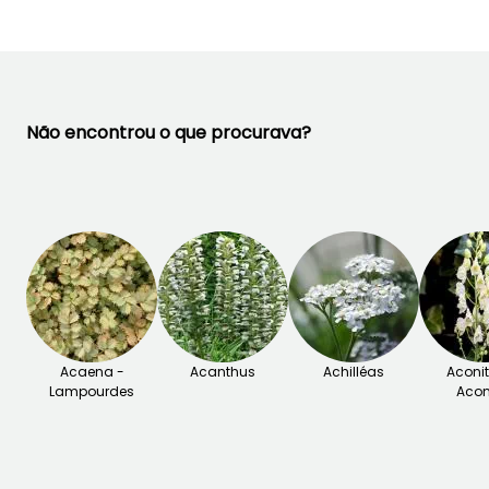
Não encontrou o que procurava?
Acaena -
Acanthus
Achilléas
Aconi
Lampourdes
Acon