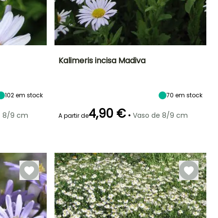
Kalimeris incisa Madiva
Exposição
Altura à
Largura à
Exposição
maturidade
maturidade
Sol
Sol
80 cm
60 cm
102
em stock
70
em stock
4,90 €
•
e 8/9 cm
Vaso de 8/9 cm
A partir de
Rusticidade
Período de floração
Período razoável de
Rusticidade
plantação
Até -29°C
Até -29°C
Julho à
Fevereiro à Abril,
Setembro
Setembro à
Novembro