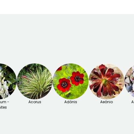
tum -
Acorus
Adónis
Aeónio
A
ites