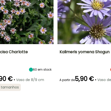
ncisa Charlotte
Kalimeris yomena Shogun
Largura à
Exposição
Altura à
Largura à
maturidade
maturidade
maturidade
Sol
50 cm
60 cm
40 cm
60
em stock
90 €
5,90 €
•
•
Vaso de 8/9 cm
Vaso d
A partir de
2 tamanhos
ão
Período razoável de
Rusticidade
Período de floração
Período razoável de
plantação
plantação
Até -29°C
Fevereiro à Abril,
Junho à
Fevereiro à Abril,
Setembro à
Setembro
Setembro à
Novembro
Novembro