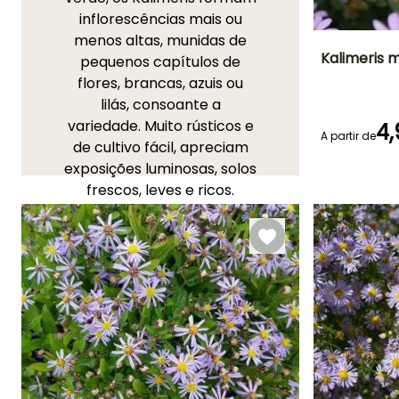
inflorescências mais ou
menos altas, munidas de
Kalimeris 
pequenos capítulos de
flores, brancas, azuis ou
Altura à
lilás, consoante a
maturidade
80 cm
variedade. Muito rústicos e
4,
A partir de
de cultivo fácil, apreciam
exposições luminosas, solos
frescos, leves e ricos.
Período de floraç
Beneficiam, como muitas
Julho à
asteráceas, de um aspeto
Novembro
campestre muito
apreciado nos jardins de
prado e nas bordaduras
mistas. Em suma, os
Kalimeris são vivazes
indispensáveis no jardim,
fáceis de utilizar e capazes