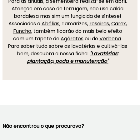
Para as anuais, a sementeira realiza-se em abril.
Atenção em caso de ferrugem, não use calda
bordalesa mas sim um fungicida de síntese!
Associadas a
Abélias
, Tamarizes,
roseiras
,
Carex
,
Funcho
, também ficarão do mais belo efeito
com um tapete de
Agératos
ou de
Verbena
.
Para saber tudo sobre as lavatérias e cultivá-las
bem, descubra a nossa ficha:
"Lavatérias:
plantação, poda e manutenção"
Não encontrou o que procurava?