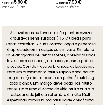
5,90 €
7,90 €
A partir de
A partir de
Vaso de 8/9 cm
Vaso de 8/9 cm
As lavatérias ou Lavatera são plantas vivazes
arbustivas semi-rústicas (-15°C) ideais para
zonas costeiras. A sua floração longa e generosa
é apreciada em maciços ou em vaso. Em pleno
sol e abrigadas de ventos fortes, apreciam solos
leves, bem drenados, arenosos, mesmo pobres
e secos. Cor-de-rosa ou brancas, as Lavatérias
têm um crescimento muito rápido e são pouco
exigentes (cobrir a base com palha / mulching
todo o ano). Em março, deve podá-las muito
rente. Com uma duração de vida muito curta, a
estacaria de julho a setembro é muito fácil,
espetando ramos numa mistura de areia/turfa.