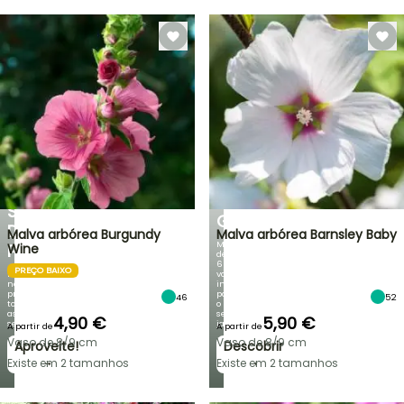
VENDAS
RELÂMPAGO
ATÉ
BULBOS
30%
DE
PRIMAVERA
DE
NOVIDADES
DESCONTO
DA
NUMA
IRIS
SELEÇÃO
GERMANICA
DE
Malva arbórea Burgundy
Malva arbórea Barnsley Baby
Mais
PLANTAS!
Wine
de
60
PREÇO BAIXO
Descubra
variedades
novas
inéditas
promoções
para
46
52
todas
o
as
seu
4,90 €
5,90 €
semanas
jardim!
A partir de
A partir de
Vaso de 8/9 cm
Vaso de 8/9 cm
Aproveite!
Descobrir
→
→
Existe em 2 tamanhos
Existe em 2 tamanhos