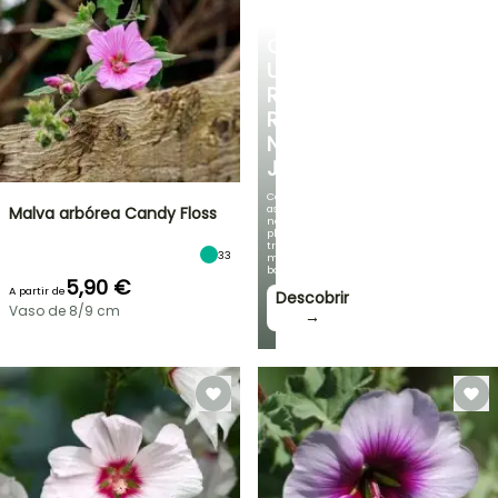
CRIE
UM
RECANTO
REFRESCANTE
NO
JARDIM
Com
as
Malva arbórea Candy Floss
nossas
plantas
trepadeiras
33
mais
bonitas!
5,90 €
A partir de
Descobrir
Vaso de 8/9 cm
→