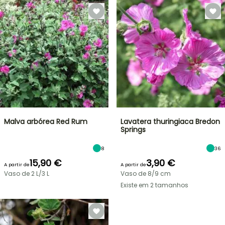
Malva arbórea Red Rum
Lavatera thuringiaca Bredon
Springs
8
36
15,90 €
3,90 €
A partir de
A partir de
Vaso de 2 L/3 L
Vaso de 8/9 cm
Existe em 2 tamanhos