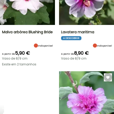
Malva arbórea Blushing Bride
Lavatera maritima
A DESCOBRIR
Indisponível
Indisponível
5,90 €
8,90 €
A partir de
A partir de
Vaso de 8/9 cm
Vaso de 8/9 cm
Existe em 2 tamanhos
NOVO