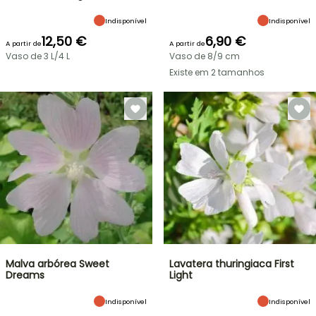
Indisponível
Indisponível
12,50 €
6,90 €
A partir de
A partir de
Vaso de 3 L/4 L
Vaso de 8/9 cm
Existe em 2 tamanhos
Malva arbórea Sweet
Lavatera thuringiaca First
Dreams
Light
Indisponível
Indisponível