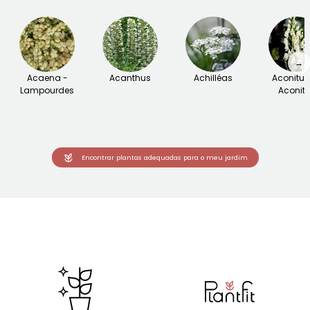
→
Acaena -
Acanthus
Achilléas
Aconitu
Lampourdes
Aconite
Encontrar plantas adequadas para o meu jardim