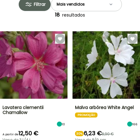
Filtrar
18
resultados
Lavatera clementii
Malva arbórea White Angel
Chamallow
PROMOÇÃO
10
166
12,50 €
6,23 €
8,90 €
30%
A partir de
Vaso de 3 L/4 L
Vaso de 8/9 cm