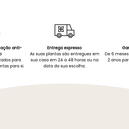
icação anti-
Entrega expresso
Gar
o
As suas plantas são entregues em
De 6 meses 
zados para
sua casa em 24 a 48 horas ou na
2 anos par
rtas para si.
data da sua escolha.