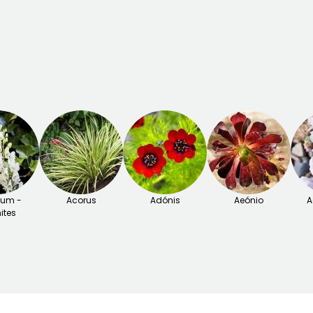
tum -
Acorus
Adónis
Aeónio
A
ites