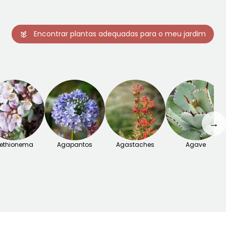
Encontrar plantas adequadas para o meu jardim
→
ethionema
Agapantos
Agastaches
Agave