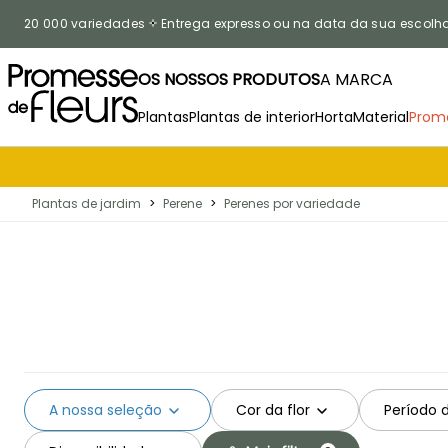
Ir para o Conteúdo
20 000 variedades
Entrega expresso ou na data da sua escolh
OS NOSSOS PRODUTOS
A MARCA
Plantas
Plantas de interior
Horta
Material
Prom
Plantas de jardim
>
Perene
>
Perenes por variedade
A nossa seleção
Cor da flor
Período 