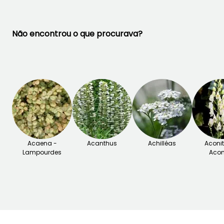
Não encontrou o que procurava?
Acaena -
Acanthus
Achilléas
Aconi
Lampourdes
Acon