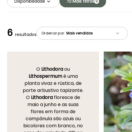
Disponibilidade
Mais filtros
9
6
Ordenar por:
resultados
O
Lithodora
ou
Lithospermum
é uma
planta vivaz e rústica, de
porte arbustivo tapizante.
O
Lithodora
floresce de
maio a junho e as suas
flores em forma de
campânula são azuis ou
bicolores com branco, no