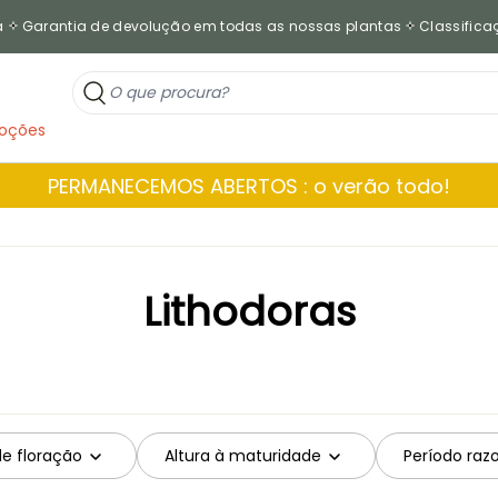
a
Garantia de devolução em todas as nossas plantas
Classificaç
oções
PERMANECEMOS ABERTOS : o verão todo!
Lithodoras
de floração
Altura à maturidade
Período raz