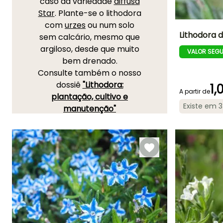
caso da variedade
diffusa
Star
. Plante-se o lithodora
com
urzes
ou num solo
Lithodora d
sem calcário, mesmo que
argiloso, desde que muito
VALOR SEG
Altura à
bem drenado.
maturidade
15 cm
Consulte também o nosso
dossiê
"Lithodora:
1,
A partir de
plantação, cultivo e
Existe em 
manutenção"
Período de floraç
Maio à Junh