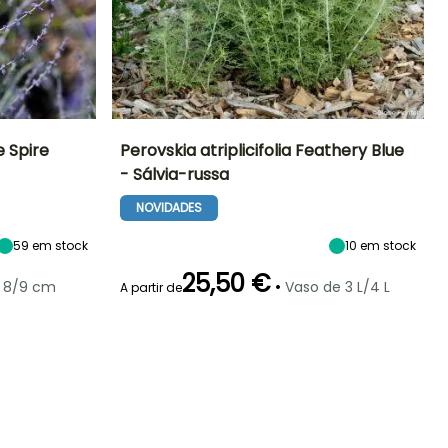
le Spire
Perovskia atriplicifolia Feathery Blue
- Sálvia-russa
Exposição
Altura à
Largura à
Exposição
maturidade
maturidade
Sol
Sol
NOVIDADES
80 cm
60 cm
59
em stock
10
em stock
25,50 €
•
 8/9 cm
Vaso de 3 L/4 L
A partir de
Rusticidade
Período de floração
Período razoável de
Rusticidade
plantação
Até -18°C
Até -15°C
Junho à
Março à Maio,
Outubro
Setembro à
Novembro