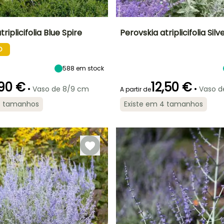
riplicifolia Blue Spire
Perovskia atriplicifolia Silv
O
Largura à
Exposição
Altura à
Largura à
maturidade
maturidade
maturidade
Sol
80 cm
50 cm
70 cm
588
em stock
90 €
12,50 €
•
•
Vaso de 8/9 cm
Vaso de
A partir de
4 tamanhos
Existe em 4 tamanhos
ão
Período razoável de
Rusticidade
Período de floração
Período razoável de
plantação
plantação
Até -18°C
Março à Maio,
Junho à
Março à Maio,
Setembro à
Outubro
Setembro à
Outubro
Novembro