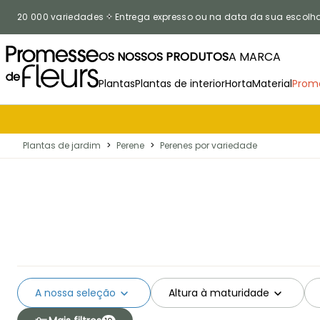
Ir para o Conteúdo
20 000 variedades
Entrega expresso ou na data da sua escolh
OS NOSSOS PRODUTOS
A MARCA
Plantas
Plantas de interior
Horta
Material
Prom
Plantas de jardim
>
Perene
>
Perenes por variedade
A nossa seleção
Altura à maturidade