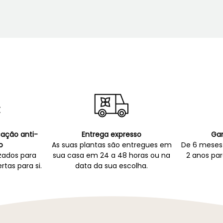
icação anti-
Entrega expresso
Gar
o
As suas plantas são entregues em
De 6 meses 
zados para
sua casa em 24 a 48 horas ou na
2 anos par
rtas para si.
data da sua escolha.