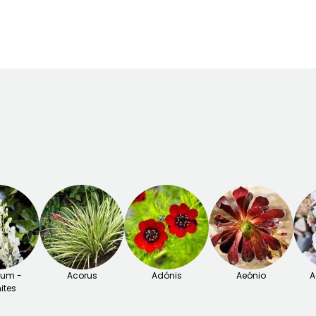
tum -
Acorus
Adónis
Aeónio
A
ites