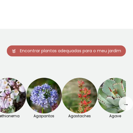
Encontrar plantas adequadas para o meu jardim
→
ethionema
Agapantos
Agastaches
Agave