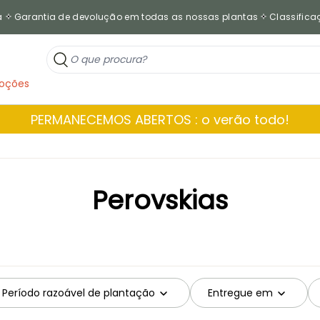
a
Garantia de devolução em todas as nossas plantas
Classificaç
oções
PERMANECEMOS ABERTOS : o verão todo!
Perovskias
Período razoável de plantação
Entregue em