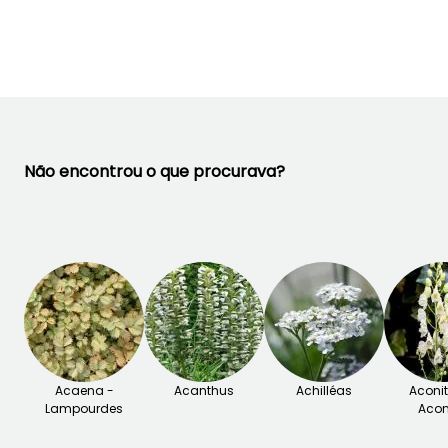
Outubro
Setembro à
Novembro
Não encontrou o que procurava?
Acaena -
Acanthus
Achilléas
Aconi
Lampourdes
Acon