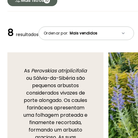
Mais filtros
10
8
Ordenar por:
resultados
As
Perovskias atriplicifolia
ou Sálvia-da-Sibéria são
pequenos arbustos
considerados vivazes de
porte alongado. Os caules
farináceos apresentam
uma folhagem prateada e
finamente recortada,
formando um arbusto
gracioso. As suas