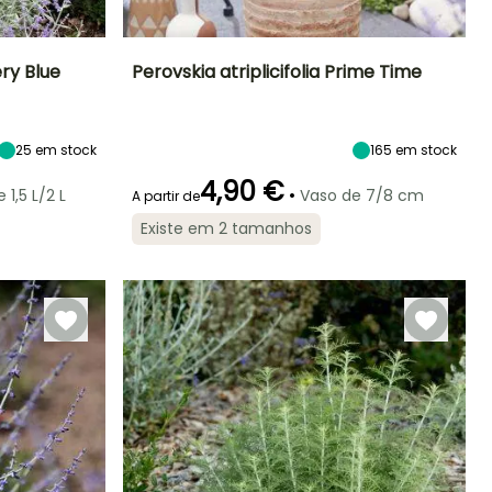
ery Blue
Perovskia atriplicifolia Prime Time
Exposição
Altura à
Largura à
Exposição
maturidade
maturidade
Sol
Sol
60 cm
50 cm
25
em stock
165
em stock
4,90 €
•
 1,5 L/2 L
Vaso de 7/8 cm
A partir de
Existe em 2 tamanhos
Rusticidade
Período de floração
Período razoável de
Rusticidade
plantação
Até -18°C
Até -15°C
Junho à
Março à Maio,
Outubro
Setembro à
Novembro