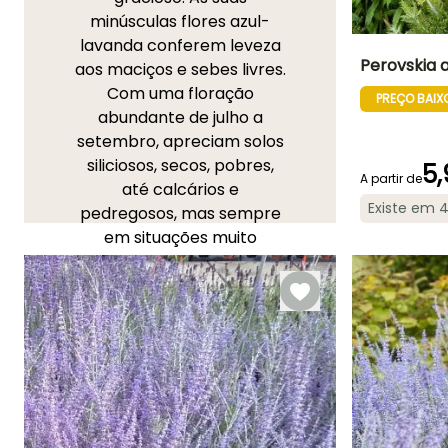
minúsculas flores azul-
lavanda conferem leveza
Perovskia at
aos maciços e sebes livres.
Com uma floração
PREÇO BAIX
Altura à
abundante de julho a
maturidade
1.20 m
setembro, apreciam solos
siliciosos, secos, pobres,
5,
A partir de
até calcários e
Existe em 
pedregosos, mas sempre
Período de floraç
em situações muito
Junho à
ensolaradas. Não
Setembro
necessitam de rega! Entre
as 7 espécies, cultiva-se
principalmente a '
Blue
Spire
', com 1,20m de altura,
ou a '
Little Spear
', com
40cm de altura e
porte
compacto
. Mas também a