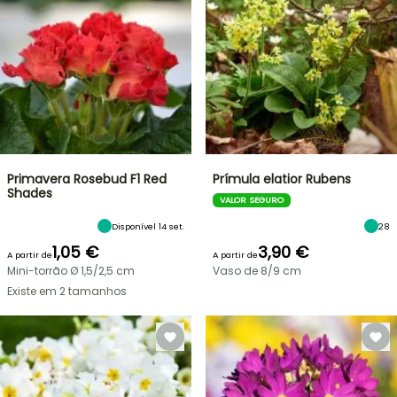
Primavera Rosebud F1 Red
Prímula elatior Rubens
Shades
VALOR SEGURO
Disponível 14 set.
28
1,05 €
3,90 €
A partir de
A partir de
Mini-torrão Ø 1,5/2,5 cm
Vaso de 8/9 cm
Existe em 2 tamanhos