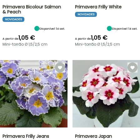
Primavera Bicolour Salmon
Primavera Frilly White
& Peach
NOVIDADES
NOVIDADES
Disponível 14 set.
Disponível 14 set.
1,05 €
1,05 €
A partir de
A partir de
Mini-torrão Ø 1,5/2,5 cm
Mini-torrão Ø 1,5/2,5 cm
Primavera Frilly Jeans
Primavera Japan