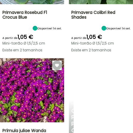
Primavera Rosebud F1
Primavera Colibri Red
Crocus Blue
Shades
Disponível 14 set.
Disponível 14 set.
1,05 €
1,05 €
A partir de
A partir de
Mini-torrão Ø 1,5/2,5 cm
Mini-torrão Ø 1,5/2,5 cm
Existe em 2 tamanhos
Existe em 2 tamanhos
PLANTFIT
CONSELHOS
PERSONALIZADOS
PARA
O
Prímula juliae Wanda