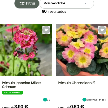
Filtrar
96
resultados
Prímula japonica Millers
Prímula Chameleon F1
Crimson
VALOR SEGURO
39
Disponível 14 set.
3,90 €
0,80 €
A partir de
A partir de