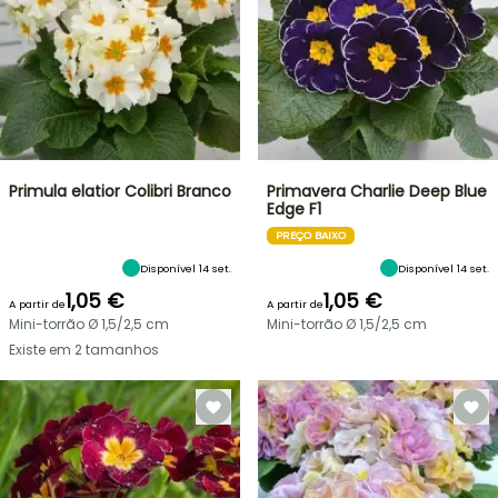
Primula elatior Colibri Branco
Primavera Charlie Deep Blue
Edge F1
PREÇO BAIXO
Disponível 14 set.
Disponível 14 set.
1,05 €
1,05 €
A partir de
A partir de
Mini-torrão Ø 1,5/2,5 cm
Mini-torrão Ø 1,5/2,5 cm
Existe em 2 tamanhos