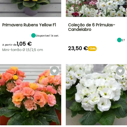
Primavera Rubens Yellow F1
Coleção de 6 Prímulas-
Candelabro
Disponível 14 set.
27
1,05 €
A partir de
23,50 €
-34%
Mini-torrão Ø 1,5/2,5 cm