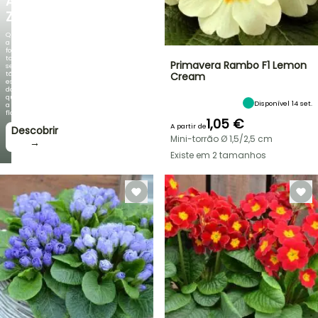
AGAPANTHUS
ZAMBEZI
Quando
a
folhagem
torna-
Primavera Rambo F1 Lemon
se
tão
Cream
espetacular
do
que
Disponível 14 set.
a
floração!
1,05 €
A partir de
Descobrir
Mini-torrão Ø 1,5/2,5 cm
→
Existe em 2 tamanhos