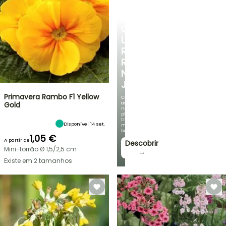
CRIE
UM
RECANTO
REFRESCANTE
NO
JARDIM
Primavera Rambo F1 Yellow
Com
as
Gold
nossas
plantas
trepadeiras
Disponível 14 set.
mais
bonitas!
1,05 €
A partir de
Descobrir
Mini-torrão Ø 1,5/2,5 cm
→
Existe em 2 tamanhos