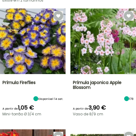
Existe em 2 tamanhos
Prímula Fireflies
Prímula japonica Apple
Blossom
Disponível 14 set.
178
1,05 €
3,90 €
A partir de
A partir de
Mini-torrão Ø 3/4 cm
Vaso de 8/9 cm