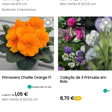
Vaso de 8/9 cm
Mini-torrão Ø 1,5/2,5 cm
Existe em 2 tamanhos
Primavera Charlie Orange F1
Coleção de 3 Prímulas em
Bola
Disponível 14 set.
37
1,05 €
A partir de
8,70 €
-31%
Mini-torrão Ø 1,5/2,5 cm