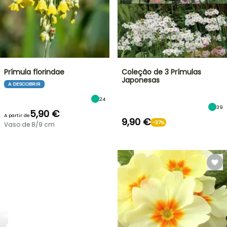
Prímula florindae
Coleção de 3 Prímulas
Japonesas
A DESCOBRIR
24
39
5,90 €
A partir de
9,90 €
-37%
Vaso de 8/9 cm
NOVO