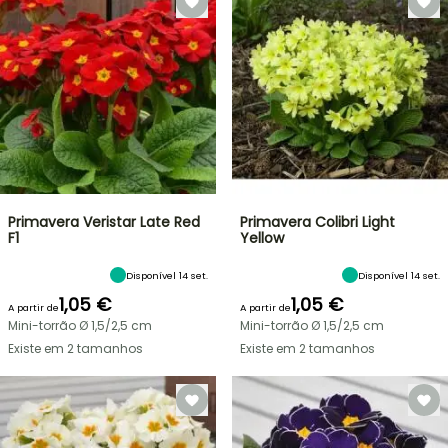
Primavera Veristar Late Red
Primavera Colibri Light
F1
Yellow
Disponível 14 set.
Disponível 14 set.
1,05 €
1,05 €
A partir de
A partir de
Mini-torrão Ø 1,5/2,5 cm
Mini-torrão Ø 1,5/2,5 cm
Existe em 2 tamanhos
Existe em 2 tamanhos