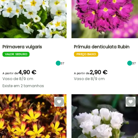
Primavera vulgaris
Prímula denticulata Rubin
VALOR SEGURO
PREÇO BAIXO
37
37
4,90 €
2,90 €
A partir de
A partir de
Vaso de 8/9 cm
Vaso de 8/9 cm
Existe em 2 tamanhos