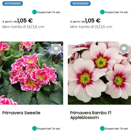
NOVIDADES
NOVIDADES
Disponível 14 set.
Disponível 14 set.
1,05 €
1,05 €
A partir de
A partir de
Mini-torrão Ø 1,5/2,5 cm
Mini-torrão Ø 1,5/2,5 cm
Primavera Sweetie
Primavera Rambo F1
Appleblossom
Disponível 14 set.
Disponível 14 set.