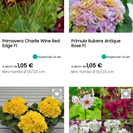
Primavera Charlie Wine Red
Prímula Rubens Antique
Edge F1
Rose F1
Disponível 14 set.
Disponível 14 set.
1,05 €
1,05 €
A partir de
A partir de
Mini-torrão Ø 1,5/2,5 cm
Mini-torrão Ø 1,5/2,5 cm