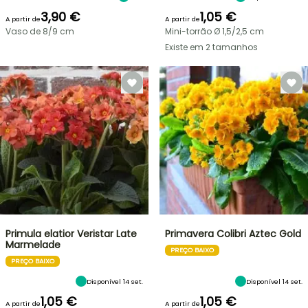
3,90 €
1,05 €
A partir de
A partir de
Vaso de 8/9 cm
Mini-torrão Ø 1,5/2,5 cm
Existe em 2 tamanhos
Primula elatior Veristar Late
Primavera Colibri Aztec Gold
Marmelade
PREÇO BAIXO
PREÇO BAIXO
Disponível 14 set.
Disponível 14 set.
1,05 €
1,05 €
A partir de
A partir de