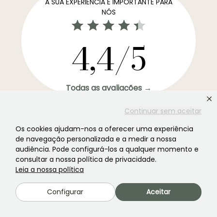
A SUA EXPERIÊNCIA É IMPORTANTE PARA
NÓS
4,4/5
Todas as avaliações →
A newsletter preferida dos jardins. →
Continuar sem aceitar
Receba as nossas novidades e ideias para aproveitar o
seu jardim durante todo o ano.
Os cookies ajudam-nos a oferecer uma experiência
de navegação personalizada e a medir a nossa
audiência. Pode configurá-los a qualquer momento e
consultar a nossa política de privacidade.
Leia a nossa política
Inscrever-se →
Configurar
Aceitar
Este formulário está protegido pelo reCAPTCHA - aplicam-se a
Termos de
Serviço
e
Política de Privacidade
do Google.