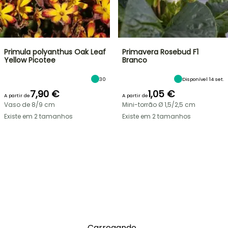
Primula polyanthus Oak Leaf
Primavera Rosebud F1
Yellow Picotee
Branco
30
Disponível 14 set.
7,90 €
1,05 €
A partir de
A partir de
Vaso de 8/9 cm
Mini-torrão Ø 1,5/2,5 cm
Existe em 2 tamanhos
Existe em 2 tamanhos
Carregando...