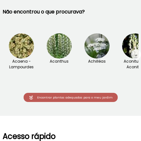
Não encontrou o que procurava?
→
Acaena -
Acanthus
Achilléas
Aconitu
Lampourdes
Aconite
Encontrar plantas adequadas para o meu jardim
Acesso rápido