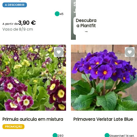
SEU
A DESCOBRIR
JARDIM
45
Descubra
3,90 €
A partir de
a Plantfit
Vaso de 8/9 cm
→
Primula auricula em mistura
Primavera Veristar Late Blue
PROMOÇÃO
280
Disponível 14 set.