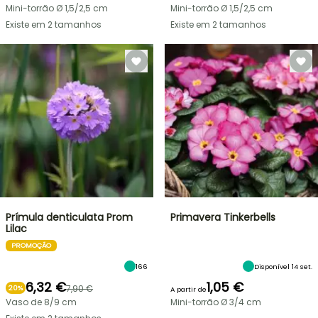
Mini-torrão Ø 1,5/2,5 cm
Mini-torrão Ø 1,5/2,5 cm
Existe em 2 tamanhos
Existe em 2 tamanhos
Prímula denticulata Prom
Primavera Tinkerbells
Lilac
PROMOÇÃO
166
Disponível 14 set.
6,32 €
1,05 €
7,90 €
20%
A partir de
Vaso de 8/9 cm
Mini-torrão Ø 3/4 cm