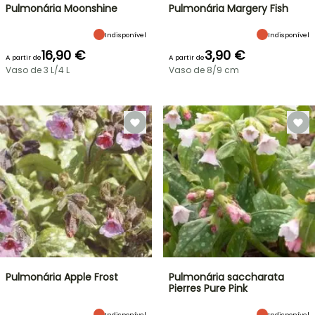
Pulmonária Moonshine
Pulmonária Margery Fish
Indisponível
Indisponível
16,90 €
3,90 €
A partir de
A partir de
Vaso de 3 L/4 L
Vaso de 8/9 cm
Pulmonária Apple Frost
Pulmonária saccharata
Pierres Pure Pink
Indisponível
Indisponível