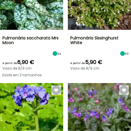
Pulmonária saccharata Mrs
Pulmonária Sissinghurst
Moon
White
34
30
6,90 €
5,90 €
A partir de
A partir de
Vaso de 8/9 cm
Vaso de 8/9 cm
Existe em 3 tamanhos
VENDAS
RELÂMPAGO
ATÉ
BULBOS
30%
DE
PRIMAVERA
DE
NOVIDADES