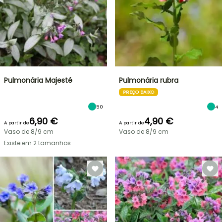
Pulmonária Majesté
Pulmonária rubra
PREÇO BAIXO
50
4
6,90 €
4,90 €
A partir de
A partir de
Vaso de 8/9 cm
Vaso de 8/9 cm
Existe em 2 tamanhos