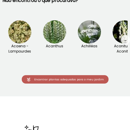
Não encontrou o que procurava?
→
Acaena -
Acanthus
Achilléas
Aconitu
Lampourdes
Aconite
Encontrar plantas adequadas para o meu jardim