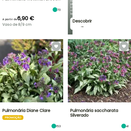
nossas
plantas
trepadeiras
70
mais
bonitas!
6,90 €
A partir de
Descobrir
Vaso de 8/9 cm
→
Pulmonária Diane Clare
Pulmonária saccharata
Silverado
PROMOÇÃO
153
41