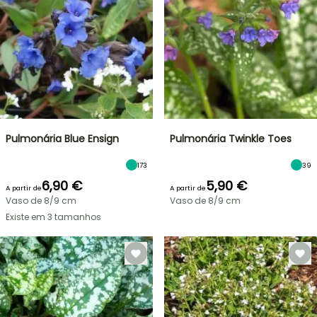
Pulmonária Blue Ensign
Pulmonária Twinkle Toes
173
39
6,90 €
5,90 €
A partir de
A partir de
Vaso de 8/9 cm
Vaso de 8/9 cm
Existe em 3 tamanhos