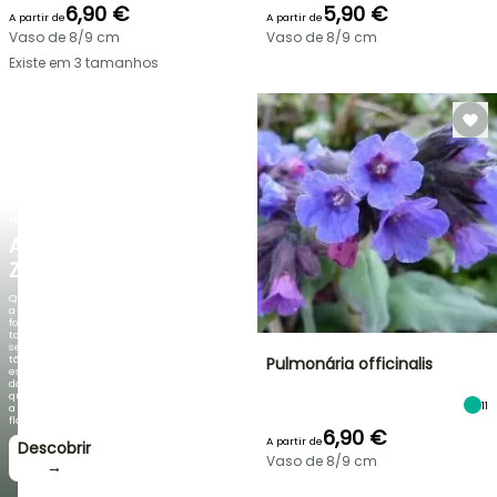
6,90 €
5,90 €
A partir de
A partir de
Vaso de 8/9 cm
Vaso de 8/9 cm
Existe em 3 tamanhos
NOVO
AGAPANTHUS
ZAMBEZI
Quando
a
folhagem
torna-
se
tão
Pulmonária officinalis
espetacular
do
que
11
a
floração!
6,90 €
A partir de
Descobrir
Vaso de 8/9 cm
→