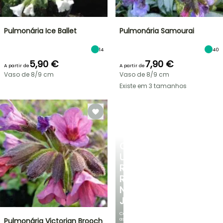
Pulmonária Ice Ballet
Pulmonária Samourai
14
40
5,90 €
7,90 €
A partir de
A partir de
Vaso de 8/9 cm
Vaso de 8/9 cm
Existe em 3 tamanhos
CRIE
UM
RECANTO
REFRESCANTE
NO
JARDIM
Com
as
Pulmonária Victorian Brooch