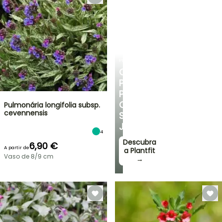
PLANTFIT
CONSELHOS
PERSONALIZADOS
PARA
O
Pulmonária longifolia subsp.
cevennensis
SEU
JARDIM
4
Descubra
6,90 €
A partir de
a Plantfit
Vaso de 8/9 cm
→