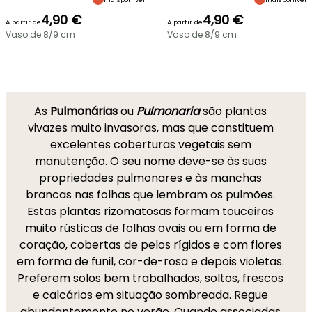
4,90 €
4,90 €
A partir de
A partir de
Vaso de 8/9 cm
Vaso de 8/9 cm
As
Pulmonárias
ou
Pulmonaria
são plantas
vivazes muito invasoras, mas que constituem
excelentes coberturas vegetais sem
manutenção. O seu nome deve-se às suas
propriedades pulmonares e às manchas
brancas nas folhas que lembram os pulmões.
Estas plantas rizomatosas formam touceiras
muito rústicas de folhas ovais ou em forma de
coração, cobertas de pelos rígidos e com flores
em forma de funil, cor-de-rosa e depois violetas.
Preferem solos bem trabalhados, soltos, frescos
e calcários em situação sombreada. Regue
abundantemente no verão. Quando associadas