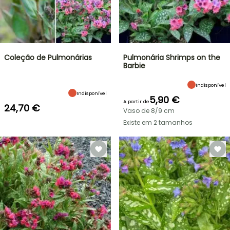
Coleção de Pulmonárias
Pulmonária Shrimps on the
Barbie
Indisponível
Indisponível
5,90 €
A partir de
24,70 €
Vaso de 8/9 cm
Existe em 2 tamanhos