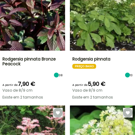
Rodgersia pinnata Bronze
Rodgersia pinnata
Peacock
PREÇO BAIXO
38
13
7,90 €
5,90 €
A partir de
A partir de
Vaso de 8/9 cm
Vaso de 8/9 cm
Existe em 2 tamanhos
Existe em 2 tamanhos