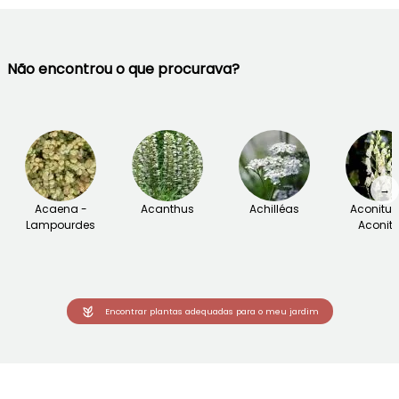
Não encontrou o que procurava?
→
Acaena -
Acanthus
Achilléas
Aconitu
Lampourdes
Aconite
Encontrar plantas adequadas para o meu jardim