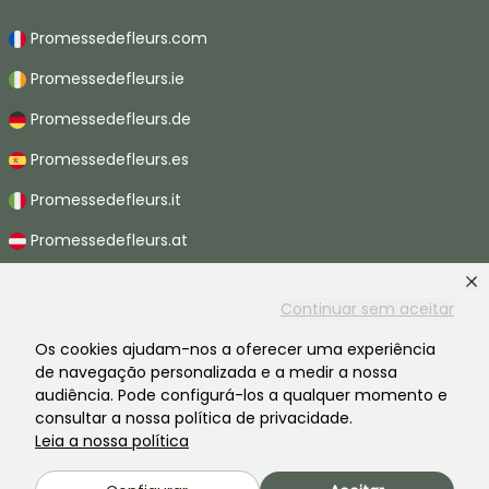
Promessedefleurs.com
Promessedefleurs.ie
Promessedefleurs.de
Promessedefleurs.es
Promessedefleurs.it
Promessedefleurs.at
Promessedefleurs.nl
Continuar sem aceitar
Promessedefleurs.be
Os cookies ajudam-nos a oferecer uma experiência
Promessedefleurs.ch
de navegação personalizada e a medir a nossa
audiência. Pode configurá-los a qualquer momento e
consultar a nossa política de privacidade.
Leia a nossa política
2026 ©Promesse de fleurs - Todos os direitos reservados.
Avisos legais
-
CGV
-
Privacidade