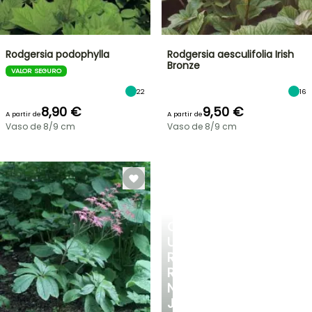
Rodgersia podophylla
Rodgersia aesculifolia Irish
Bronze
VALOR SEGURO
22
16
8,90 €
9,50 €
A partir de
A partir de
Vaso de 8/9 cm
Vaso de 8/9 cm
CRIE
UM
RECANTO
REFRESCANTE
NO
JARDIM