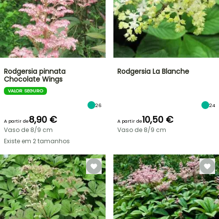
Rodgersia pinnata
Rodgersia La Blanche
Chocolate Wings
VALOR SEGURO
26
24
8,90 €
10,50 €
A partir de
A partir de
Vaso de 8/9 cm
Vaso de 8/9 cm
Existe em 2 tamanhos
VENDAS
RELÂMPAGO
ATÉ
BULBOS
30%
DE
PRIMAVERA