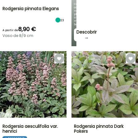
Com
as
Rodgersia pinnata Elegans
nossas
plantas
trepadeiras
23
mais
bonitas!
8,90 €
A partir de
Descobrir
Vaso de 8/9 cm
→
Rodgersia aesculifolia var.
Rodgersia pinnata Dark
henrici
Pokers