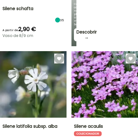
Com
as
Silene schafta
nossas
plantas
trepadeiras
35
mais
bonitas!
2,90 €
A partir de
Descobrir
Vaso de 8/9 cm
→
Silene latifolia subsp. alba
Silene acaulis
COLECIONADOR