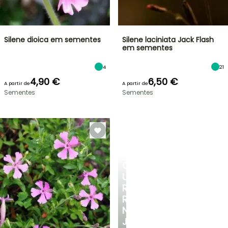
Silene dioica em sementes
Silene laciniata Jack Flash
em sementes
4
21
4,90 €
6,50 €
A partir de
A partir de
Sementes
Sementes
CRIE
UM
RECANTO
REFRESCANTE
NO
JARDIM