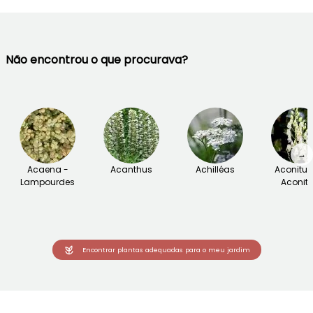
Não encontrou o que procurava?
→
Acaena -
Acanthus
Achilléas
Aconitu
Lampourdes
Aconite
Encontrar plantas adequadas para o meu jardim