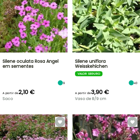
Silene oculata Rosa Angel
Silene uniflora
em sementes
Weisskehlchen
VALOR SEGURO
9
43
2,10 €
3,90 €
A partir de
A partir de
Saco
Vaso de 8/9 cm