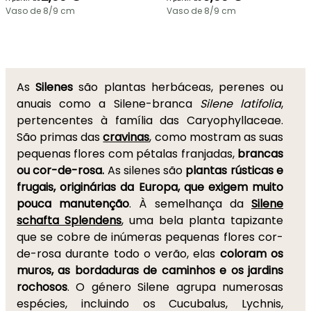
Vaso de 8/9 cm
Vaso de 8/9 cm
As
Silenes
são plantas herbáceas, perenes ou
anuais como a Silene-branca
Silene latifolia
,
pertencentes à família das Caryophyllaceae.
São primas das
cravinas
, como mostram as suas
pequenas flores com pétalas franjadas,
brancas
ou cor-de-rosa.
As silenes são
plantas rústicas e
frugais, originárias da Europa, que exigem muito
pouca manutenção
. À semelhança da
Silene
schafta Splendens
, uma bela planta tapizante
que se cobre de inúmeras pequenas flores cor-
de-rosa durante todo o verão, elas
coloram os
muros, as bordaduras de caminhos e os jardins
rochosos
. O género Silene agrupa numerosas
espécies, incluindo os Cucubalus, Lychnis,