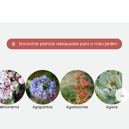
Encontrar plantas adequadas para o meu jardim
→
ethionema
Agapantos
Agastaches
Agave