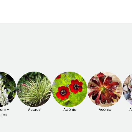
Novembro
Novembro
tum -
Acorus
Adónis
Aeónio
A
ites