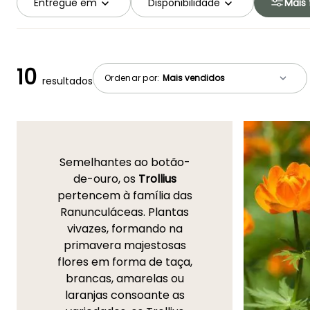
Entregue em
Disponibilidade
Mais f
10
Ordenar por:
resultados
Semelhantes ao botão-
de-ouro, os
Trollius
pertencem à família das
Ranunculáceas. Plantas
vivazes, formando na
primavera majestosas
flores em forma de taça,
brancas, amarelas ou
laranjas consoante as