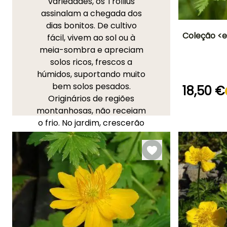
variedades, os Trollius
assinalam a chegada dos
dias bonitos. De cultivo
Coleção <e
fácil, vivem ao sol ou à
meia-sombra e apreciam
Altura à
solos ricos, frescos a
maturidade
60 cm
húmidos, suportando muito
bem solos pesados.
18,50 €
Originários de regiões
montanhosas, não receiam
Período razoável 
o frio. No jardim, crescerão
plantação
em maciços húmidos, até
Fevereiro à
Maio, Setemb
mesmo encharcados, em
à Outubro
companhia de
Astilbes
, de
Hostas
, de
Iris do Japão
ou
de
Filipêndulas
. As espécies
com flores amarelas ou
laranjas associam-se
maravilhosamente com as