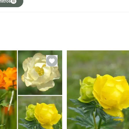
iltros
10