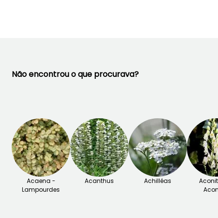
Novembro
Não encontrou o que procurava?
Acaena -
Acanthus
Achilléas
Aconi
Lampourdes
Acon