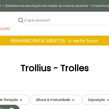
a
Garantia de devolução em todas as nossas plantas
Classificaç
oções
PERMANECEMOS ABERTOS : o verão todo!
Trollius - Trolles
de floração
Altura à maturidade
Exposição