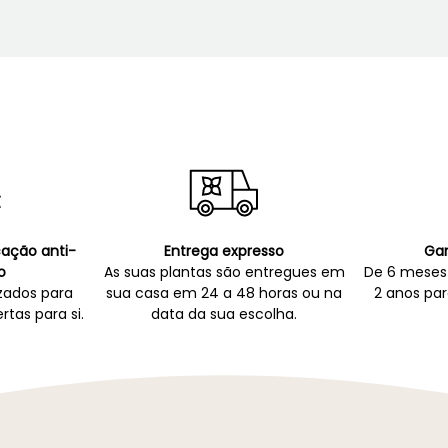
icação anti-
Entrega expresso
Gar
o
As suas plantas são entregues em
De 6 meses 
zados para
sua casa em 24 a 48 horas ou na
2 anos par
rtas para si.
data da sua escolha.