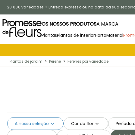
Ir para o Conteúdo
20 000 variedades
Entrega expresso ou na data da sua escolh
OS NOSSOS PRODUTOS
A MARCA
Plantas
Plantas de interior
Horta
Material
Prom
Plantas de jardim
>
Perene
>
Perenes por variedade
A nossa seleção
Cor da flor
Período 