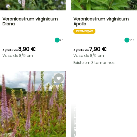
Veronicastrum virginicum
Veronicastrum virginicum
Diana
Apollo
PROMOÇÃO
25
108
3,90 €
7,90 €
A partir de
A partir de
Vaso de 8/9 cm
Vaso de 8/9 cm
Existe em 3 tamanhos
CRIE
UM
RECANTO
REFRESCANTE
NO