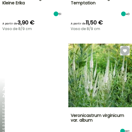
Kleine Erika
Temptation
51
40
3,90 €
11,50 €
A partir de
A partir de
Vaso de 8/9 cm
Vaso de 8/9 cm
NOVO
AGAPANTHUS
ZAMBEZI
Quando
a
folhagem
torna-
Veronicastrum virginicum
se
tão
var. album
espetacular
do
que
182
a