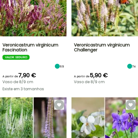
Veronicastrum virginicum
Veronicastrum virginicum
Fascination
Challenger
VALOR SEGURO
69
74
7,90 €
5,90 €
A partir de
A partir de
Vaso de 8/9 cm
Vaso de 8/9 cm
Existe em 3 tamanhos
VENDAS
RELÂMPAGO
ATÉ
BULBOS
30%
DE
PRIMAVERA
DE
NOVIDADES