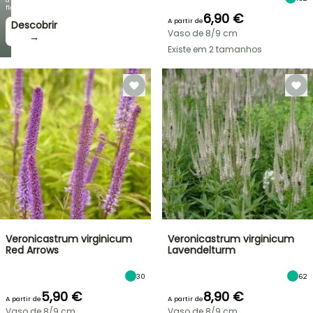
floração!
6,90 €
A partir de
Descobrir
Vaso de 8/9 cm
→
Existe em 2 tamanhos
Veronicastrum virginicum
Veronicastrum virginicum
Red Arrows
Lavendelturm
30
62
5,90 €
8,90 €
A partir de
A partir de
Vaso de 8/9 cm
Vaso de 8/9 cm