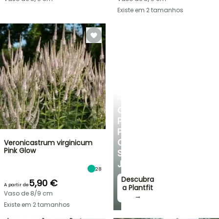
Existe em 2 tamanhos
PLANTFIT
CONSELHOS
PERSONALIZADOS
PARA
O
Veronicastrum virginicum
Pink Glow
SEU
JARDIM
28
Descubra
5,90 €
A partir de
a Plantfit
Vaso de 8/9 cm
→
Existe em 2 tamanhos