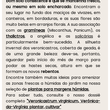
bom solo consistente e que se mantenha fresco,
ou mesmo em solo encharcado
. Encontram o
seu lugar no fundo dos maciços de vivazes, em
canteiros, em bordaduras, e as suas flores são
muito belas em arranjos florais. A sua associação
com as
gramíneas
(Miscanthus, Panicum), os
thalictros
, a angélica e as
salicárias
é
particularmente bem-sucedida. A silhueta
invernal dos veronicastros, coberta de geada, é
de uma grande beleza: deve-se, portanto,
aguardar pelo início do mês de março para
podar as hastes secas, altura em que se
formam os novos
rebentos
.
Encontre também muitas ideias para amenizar
as zonas frescas a húmidas do jardim na nossa
seleção de
plantas para margens húmidas.
Para saber tudo, consulte o nosso dossiê
completo
"Veronicastrum virginicum, Verónica-
da-Virgínia: plantar, cultivar"