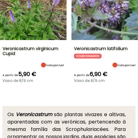
Veronicastrum virginicum
Veronicastrum latifolium
Cupid
COLECIONADOR
Indisponível
Indisponível
5,90 €
6,90 €
A partir de
A partir de
Vaso de 8/9 cm
Vaso de 8/9 cm
Os
Veronicastrum
são plantas vivazes e altivas,
aparentadas com as verónicas, pertencendo à
mesma família das Scrophulariacées. Para
ornamentar os nossos jardins, duas espécies são