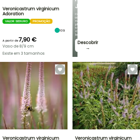
JARDIM
Veronicastrum virginicum
Adoration
Com
as
nossas
VALOR SEGURO
PROMOÇÃO
plantas
trepadeiras
109
mais
bonitas!
7,90 €
A partir de
Descobrir
Vaso de 8/9 cm
→
Existe em 3 tamanhos
Veronicastrum virginicum
Veronicastrum virginicum