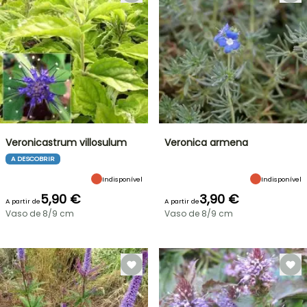
Veronicastrum villosulum
Veronica armena
A DESCOBRIR
Indisponível
Indisponível
5,90 €
3,90 €
A partir de
A partir de
Vaso de 8/9 cm
Vaso de 8/9 cm