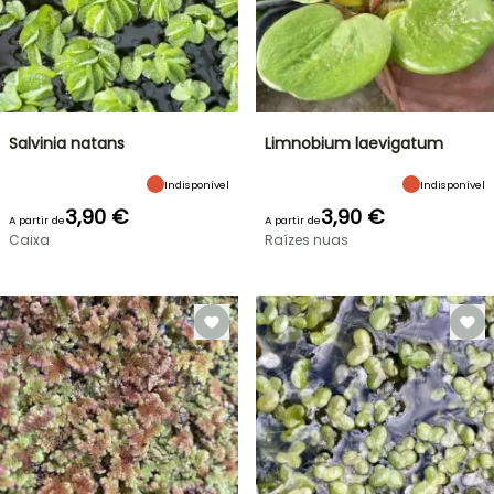
Salvinia natans
Limnobium laevigatum
Indisponível
Indisponível
3,90 €
3,90 €
A partir de
A partir de
Caixa
Raízes nuas