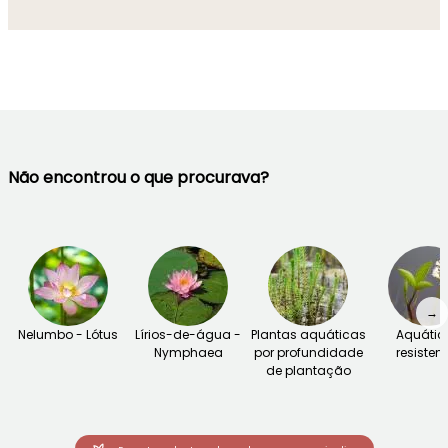
Não encontrou o que procurava?
→
Nelumbo - Lótus
Lírios-de-água -
Plantas aquáticas
Aquátic
Nymphaea
por profundidade
resisten
de plantação