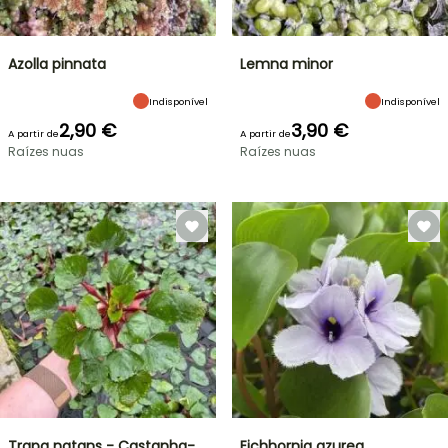
Azolla pinnata
Lemna minor
Indisponível
Indisponível
2,90 €
3,90 €
A partir de
A partir de
Raízes nuas
Raízes nuas
Trapa natans - Castanha-
Eichhornia azurea