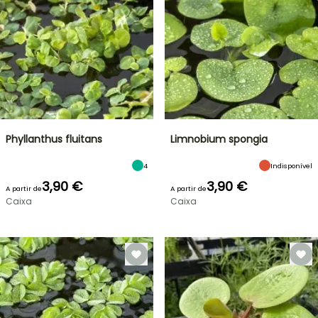
Phyllanthus fluitans
Limnobium spongia
4
Indisponível
3,90 €
3,90 €
A partir de
A partir de
Caixa
Caixa