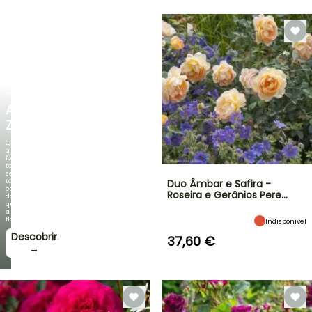
NOVO
AGAPANTHUS
ZAMBEZI
Quando
a
folhagem
torna-
se
tão
Duo Âmbar e Safira -
espetacular
Roseira e Gerânios Pere…
do
que
a
floração!
Indisponível
Descobrir
37,60 €
→