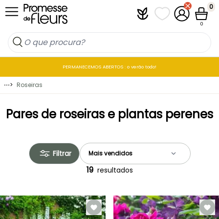
Ir para o Conteúdo
0
Plantfit
As minhas listas 
A minha co
Carrin
0
PERMANECEMOS ABERTOS : o verão todo!
⋯
>
Roseiras
Pares de roseiras e plantas perenes
Filtrar
19
resultados