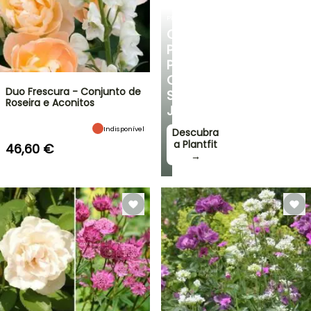
PLANTFIT
CONSELHOS
PERSONALIZADOS
PARA
O
Duo Frescura - Conjunto de
SEU
Roseira e Aconitos
JARDIM
Indisponível
Descubra
a Plantfit
46,60 €
→