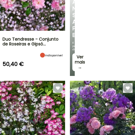
A
NOSSA
SELEÇÃO
A
PREÇOS
BAIXOS
Duo Tendresse - Conjunto
E
de Roseiras e Gipsó…
poupe
dinheiro!
Indisponível
Ver
mais
50,40 €
→
VENDAS
RELÂMPAGO
ATÉ
BULBOS
30%
DE
PRIMAVERA
DE
NOVIDADES
DESCONTO
DA
NUMA
IRIS