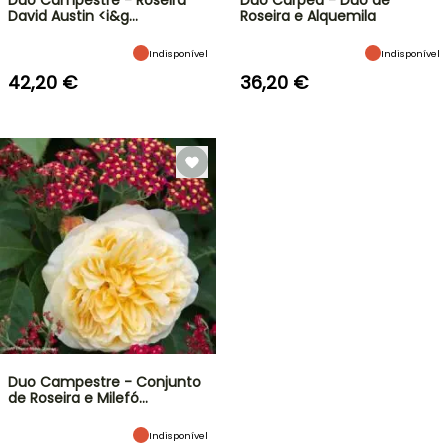
Duo Campestre - Roseira
Duo Cárpea - Duo de
David Austin <i&g…
Roseira e Alquemila
Indisponível
Indisponível
42,20 €
36,20 €
Duo Campestre - Conjunto
de Roseira e Milefó…
Indisponível