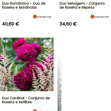
Duo Romântico - Duo de
Duo Selvagem - Conjunto
Roseira e Astrâncias
de Roseira e Nepeta
Indisponível
Indisponível
40,60 €
34,60 €
CRIE
UM
RECANTO
REFRESCANTE
NO
JARDIM
Com
as
Duo Cardinal - Conjunto de
nossas
Roseira e Astilbes
plantas
trepadeiras
mais
bonitas!