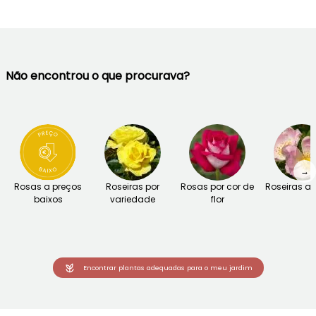
Não encontrou o que procurava?
→
Rosas a preços
Roseiras por
Rosas por cor de
Roseiras an
baixos
variedade
flor
Encontrar plantas adequadas para o meu jardim