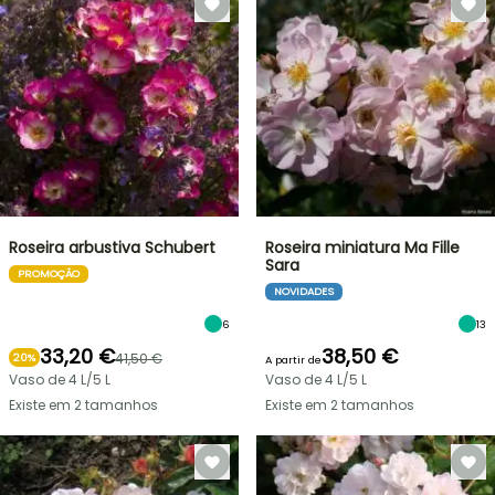
Roseira arbustiva Schubert
Roseira miniatura Ma Fille
Sara
PROMOÇÃO
NOVIDADES
6
13
33,20 €
38,50 €
41,50 €
20%
A partir de
Vaso de 4 L/5 L
Vaso de 4 L/5 L
Existe em 2 tamanhos
Existe em 2 tamanhos