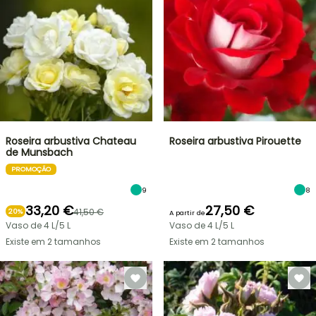
Roseira arbustiva Chateau
Roseira arbustiva Pirouette
de Munsbach
PROMOÇÃO
9
8
33,20 €
27,50 €
41,50 €
20%
A partir de
Vaso de 4 L/5 L
Vaso de 4 L/5 L
Existe em 2 tamanhos
Existe em 2 tamanhos