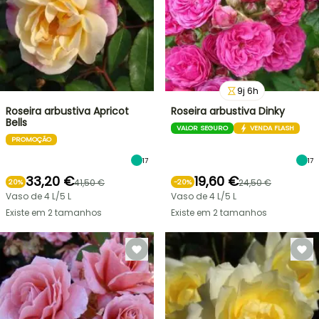
9
j
6
h
Roseira arbustiva Apricot
Roseira arbustiva Dinky
Bells
VALOR SEGURO
VENDA FLASH
PROMOÇÃO
17
17
33,20 €
19,60 €
41,50 €
24,50 €
20%
-
20
%
Vaso de 4 L/5 L
Vaso de 4 L/5 L
Existe em 2 tamanhos
Existe em 2 tamanhos