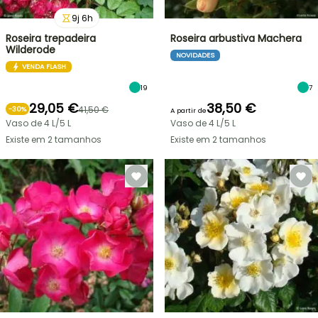
9
j
6
h
Roseira trepadeira
Roseira arbustiva Machera
Wilderode
NOVIDADES
VENDA FLASH
19
7
29,05 €
38,50 €
41,50 €
-
30
%
A partir de
Vaso de 4 L/5 L
Vaso de 4 L/5 L
Existe em 2 tamanhos
Existe em 2 tamanhos