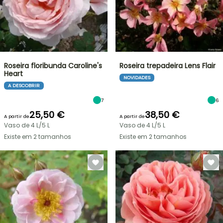
Roseira floribunda Caroline's
Roseira trepadeira Lens Flair
Heart
NOVIDADES
A DESCOBRIR
7
6
25,50 €
38,50 €
A partir de
A partir de
Vaso de 4 L/5 L
Vaso de 4 L/5 L
Existe em 2 tamanhos
Existe em 2 tamanhos