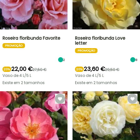
Roseira floribunda Favorite
Roseira floribunda Love
letter
PROMOÇÃO
PROMOÇÃO
2
8
22,00 €
23,60 €
27,50 €
29,50 €
20%
20%
Vaso de 4 L/5 L
Vaso de 4 L/5 L
Existe em 2 tamanhos
Existe em 2 tamanhos