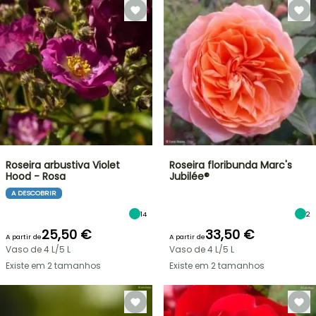
Roseira arbustiva Violet
Roseira floribunda Marc's
Hood - Rosa
Jubilée®
A DESCOBRIR
14
2
25,50 €
33,50 €
A partir de
A partir de
Vaso de 4 L/5 L
Vaso de 4 L/5 L
Existe em 2 tamanhos
Existe em 2 tamanhos