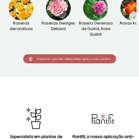
→
Roseiras
Roseiras Georges
Roseira Generosa
Rosas Ko
decorativas
Delbard
de Guillot, Rose
Guillot
Encontrar plantas adequadas para o meu jardim
Especialista em plantas de
Plantfit, a nossa aplicação anti-