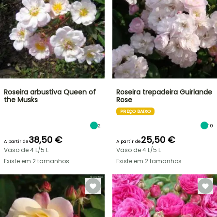
Roseira arbustiva Queen of
Roseira trepadeira Guirlande
the Musks
Rose
PREÇO BAIXO
2
10
38,50 €
25,50 €
A partir de
A partir de
Vaso de 4 L/5 L
Vaso de 4 L/5 L
Existe em 2 tamanhos
Existe em 2 tamanhos