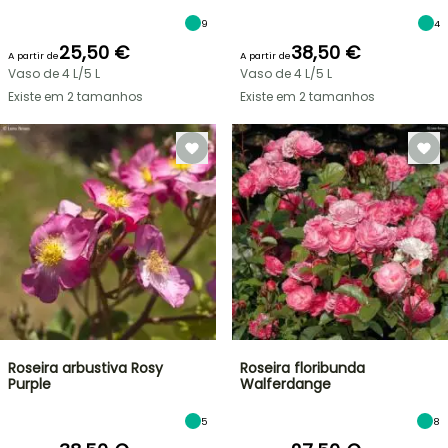
9
4
25,50 €
38,50 €
A partir de
A partir de
Vaso de 4 L/5 L
Vaso de 4 L/5 L
Existe em 2 tamanhos
Existe em 2 tamanhos
Roseira arbustiva Rosy
Roseira floribunda
Purple
Walferdange
5
8