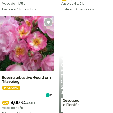
Vaso de 4 L/5 L
Vaso de 4 L/5 L
Existe em 2 tamanhos
Existe em 2 tamanhos
PLANTFIT
CONSELHOS
PERSONALIZADOS
PARA
Roseira arbustiva Gaard um
O
Titzebierg
SEU
PROMOÇÃO
JARDIM
27
Descubra
19,60 €
24,50 €
20%
a Plantfit
Vaso de 4 L/5 L
→