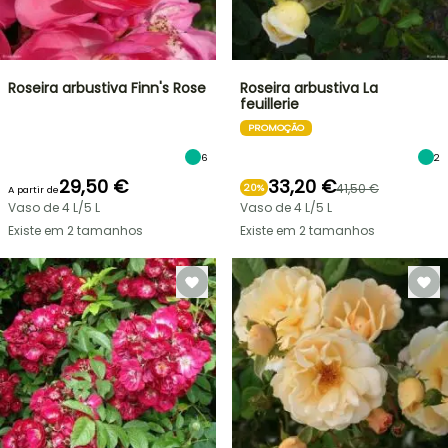
Roseira arbustiva Finn's Rose
Roseira arbustiva La
feuillerie
PROMOÇÃO
6
2
29,50 €
33,20 €
41,50 €
20%
A partir de
Vaso de 4 L/5 L
Vaso de 4 L/5 L
Existe em 2 tamanhos
Existe em 2 tamanhos