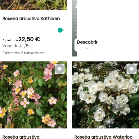
JARDIM
Com
as
Roseira arbustiva Kathleen
nossas
plantas
trepadeiras
4
mais
bonitas!
22,50 €
A partir de
Descobrir
Vaso de 4 L/5 L
→
Existe em 2 tamanhos
Roseira arbustiva
Roseira arbustiva Waterloo