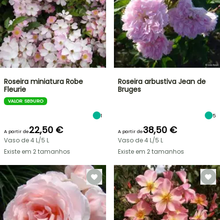
Roseira miniatura Robe
Roseira arbustiva Jean de
Fleurie
Bruges
VALOR SEGURO
1
5
22,50 €
38,50 €
A partir de
A partir de
Vaso de 4 L/5 L
Vaso de 4 L/5 L
Existe em 2 tamanhos
Existe em 2 tamanhos