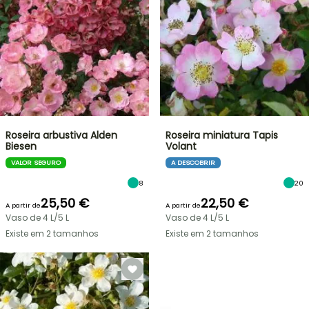
Roseira arbustiva Alden
Roseira miniatura Tapis
Biesen
Volant
VALOR SEGURO
A DESCOBRIR
8
20
25,50 €
22,50 €
A partir de
A partir de
Vaso de 4 L/5 L
Vaso de 4 L/5 L
Existe em 2 tamanhos
Existe em 2 tamanhos