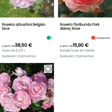
Roseira arbustiva Belgian
Roseira floribunda Park
lace
Abbey Rose
7
Indisponível
38,50 €
15,90 €
A partir de
A partir de
Vaso de 4 L/5 L
Raízes nuas em torrão
Existe em 2 tamanhos
Existe em 2 tamanhos