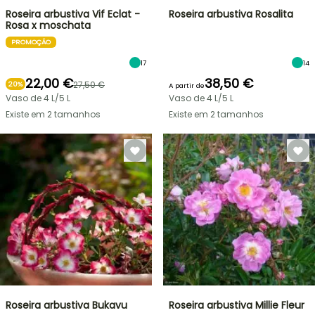
Roseira arbustiva Vif Eclat -
Roseira arbustiva Rosalita
Rosa x moschata
PROMOÇÃO
17
14
22,00 €
38,50 €
27,50 €
20%
A partir de
Vaso de 4 L/5 L
Vaso de 4 L/5 L
Existe em 2 tamanhos
Existe em 2 tamanhos
Roseira arbustiva Bukavu
Roseira arbustiva Millie Fleur