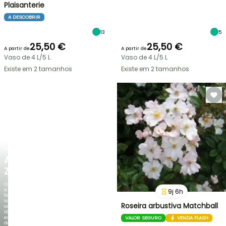
Plaisanterie
A DESCOBRIR
13
5
25,50 €
25,50 €
A partir de
A partir de
Vaso de 4 L/5 L
Vaso de 4 L/5 L
Existe em 2 tamanhos
Existe em 2 tamanhos
NOVO
AGAPANTHUS
ZAMBEZI
Quando
a
9
j
6
h
folhagem
torna-
Roseira arbustiva Matchball
se
tão
espetacular
VALOR SEGURO
VENDA FLASH
do