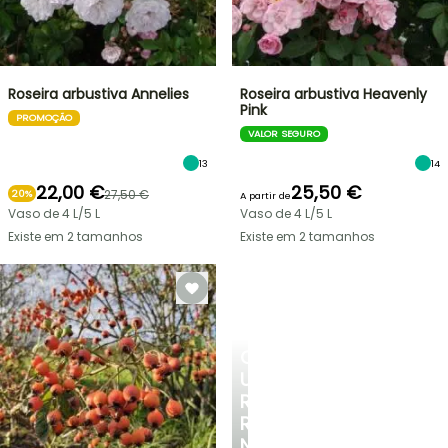
Roseira arbustiva Annelies
Roseira arbustiva Heavenly
Pink
PROMOÇÃO
VALOR SEGURO
13
14
22,00 €
25,50 €
27,50 €
20%
A partir de
Vaso de 4 L/5 L
Vaso de 4 L/5 L
Existe em 2 tamanhos
Existe em 2 tamanhos
CRIE
UM
RECANTO
REFRESCANTE
NO