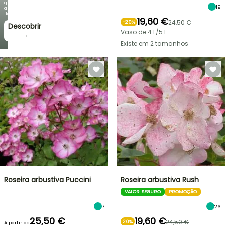
que
19
a
floração!
19,60 €
24,50 €
-
20
%
Descobrir
Vaso de 4 L/5 L
→
Existe em 2 tamanhos
Roseira arbustiva Puccini
Roseira arbustiva Rush
VALOR SEGURO
PROMOÇÃO
7
26
25,50 €
19,60 €
24,50 €
20%
A partir de