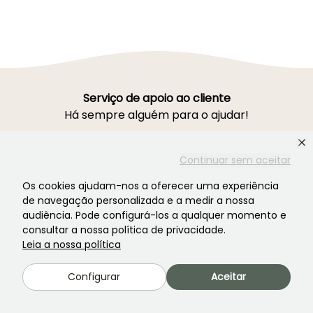
Serviço de apoio ao cliente
Há sempre alguém para o ajudar!
Continuar sem aceitar
Contacte-nos! Clique aqui
Os cookies ajudam-nos a oferecer uma experiência
de navegação personalizada e a medir a nossa
audiência. Pode configurá-los a qualquer momento e
consultar a nossa política de privacidade.
Segunda a sexta-feira
das 9h às 19h / Sábado
Leia a nossa política
das 9h às 16h
Configurar
Aceitar
Ferme de la Cœuillerie
1012 rue Roger Lecerf