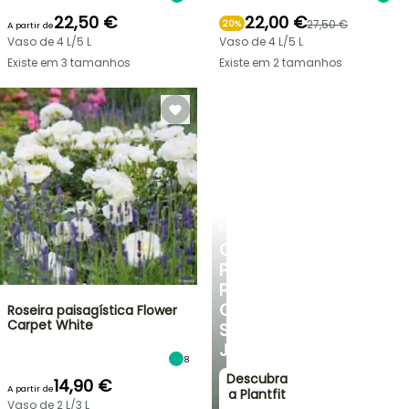
22,50 €
22,00 €
27,50 €
20%
A partir de
Vaso de 4 L/5 L
Vaso de 4 L/5 L
Existe em 3 tamanhos
Existe em 2 tamanhos
PLANTFIT
CONSELHOS
PERSONALIZADOS
PARA
O
Roseira paisagística Flower
Carpet White
SEU
JARDIM
8
Descubra
14,90 €
A partir de
a Plantfit
Vaso de 2 L/3 L