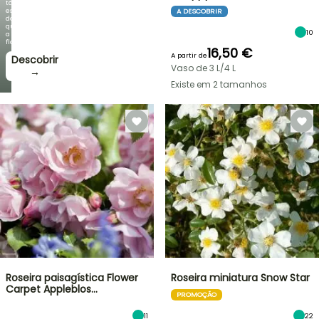
tão
espetacular
A DESCOBRIR
do
que
10
a
floração!
16,50 €
A partir de
Descobrir
Vaso de 3 L/4 L
→
Existe em 2 tamanhos
Roseira paisagística Flower
Roseira miniatura Snow Star
Carpet Appleblos…
PROMOÇÃO
11
22