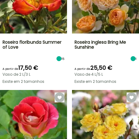
Roseira floribunda Summer
Roseira inglesa Bring Me
of Love
Sunshine
15
1
17,50 €
25,50 €
A partir de
A partir de
Vaso de 2 L/3 L
Vaso de 4 L/5 L
Existe em 2 tamanhos
Existe em 2 tamanhos