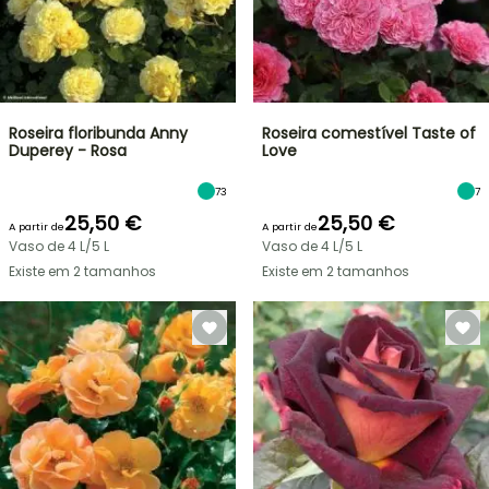
Roseira floribunda Anny
Roseira comestível Taste of
Duperey - Rosa
Love
73
7
25,50 €
25,50 €
A partir de
A partir de
Vaso de 4 L/5 L
Vaso de 4 L/5 L
Existe em 2 tamanhos
Existe em 2 tamanhos