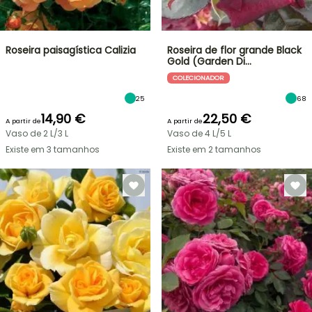
Roseira paisagística Calizia
Roseira de flor grande Black
Gold (Garden Di…
COLECIONADOR
25
68
14,90 €
22,50 €
A partir de
A partir de
Vaso de 2 L/3 L
Vaso de 4 L/5 L
Existe em 3 tamanhos
Existe em 2 tamanhos