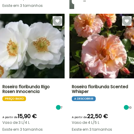
→
Existe em 3 tamanhos
Roseira floribunda Rigo
Roseira floribunda Scented
Rosen Innocencia
Whisper
PREÇO BAIXO
A DESCOBRIR
7
10
15,90 €
22,50 €
A partir de
A partir de
Vaso de 3 L/4 L
Vaso de 4 L/5 L
Existe em 3 tamanhos
Existe em 3 tamanhos