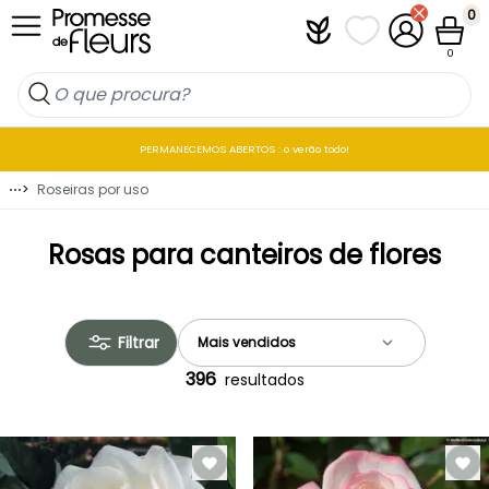
Ir para o Conteúdo
0
Plantfit
As minhas listas 
A minha co
Carrin
0
PERMANECEMOS ABERTOS : o verão todo!
⋯
>
Roseiras por uso
Rosas para canteiros de flores
Filtrar
396
resultados