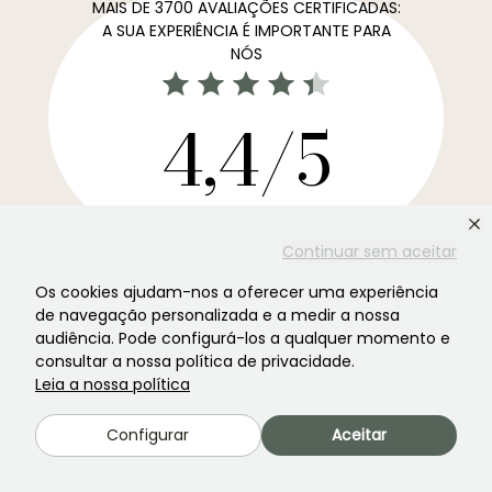
MAIS DE 3700 AVALIAÇÕES CERTIFICADAS:
A SUA EXPERIÊNCIA É IMPORTANTE PARA
NÓS
4,4/5
Todas as avaliações →
A newsletter preferida dos jardins. →
Continuar sem aceitar
Receba as nossas novidades e ideias para aproveitar o
Os cookies ajudam-nos a oferecer uma experiência
seu jardim durante todo o ano.
de navegação personalizada e a medir a nossa
audiência. Pode configurá-los a qualquer momento e
consultar a nossa política de privacidade.
Leia a nossa política
Inscrever-se →
Configurar
Aceitar