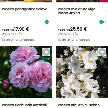
Roseira paisagística Soleya
Roseira miniatura Rigo
Rosen Amica
11
23
17,90 €
25,50 €
A partir de
A partir de
Vaso de 2 L/3 L
Vaso de 3 L/4 L
Existe em 3 tamanhos
Existe em 3 tamanhos
Roseira floribunda Botticelli
Roseira arbustiva Escimo