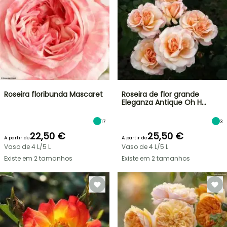
Roseira floribunda Mascaret
Roseira de flor grande
Eleganza Antique Oh H…
17
3
22,50 €
25,50 €
A partir de
A partir de
Vaso de 4 L/5 L
Vaso de 4 L/5 L
Existe em 2 tamanhos
Existe em 2 tamanhos