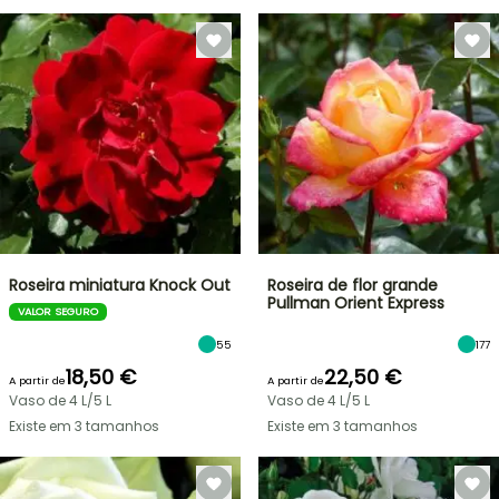
Roseira miniatura Knock Out
Roseira de flor grande
Pullman Orient Express
VALOR SEGURO
55
177
18,50 €
22,50 €
A partir de
A partir de
Vaso de 4 L/5 L
Vaso de 4 L/5 L
Existe em 3 tamanhos
Existe em 3 tamanhos