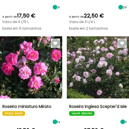
31
29
17,50 €
22,50 €
A partir de
A partir de
Vaso de 4 L/5 L
Vaso de 3 L/4 L
Existe em 5 tamanhos
Existe em 2 tamanhos
Roseira miniatura Mirato
Roseira inglesa Scepter'd Isle
PREÇO BAIXO
VALOR SEGURO
14
11