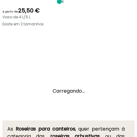
11
25,50 €
A partir de
Vaso de 4 L/5 L
Existe em 2 tamanhos
Carregando...
As
Roseiras para canteiros
, quer pertençam à
categoria das
roseiras arbustivas
ou das