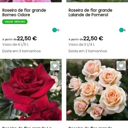
Roseira de flor grande
Roseira de flor grande
Borneo Odore
Lalande de Pomerol
VALOR SEGURO
13
6
22,50 €
22,50 €
A partir de
A partir de
Vaso de 4 L/5 L
Vaso de 3 L/4 L
Existe em 3 tamanhos
Existe em 2 tamanhos