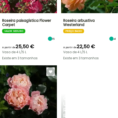
Roseira paisagística Flower
Roseira arbustiva
Carpet
Westerland
VALOR SEGURO
PREÇO BAIXO
15
41
25,50 €
22,50 €
A partir de
A partir de
Vaso de 4 L/5 L
Vaso de 4 L/5 L
Existe em 3 tamanhos
Existe em 3 tamanhos
CRIE
UM
RECANTO
REFRESCANTE