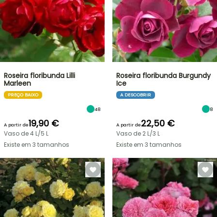
Roseira floribunda Lilli
Roseira floribunda Burgundy
Marleen
Ice
PREÇO BAIXO
A DESCOBRIR
48
8
19,90 €
22,50 €
A partir de
A partir de
Vaso de 4 L/5 L
Vaso de 2 L/3 L
Existe em 3 tamanhos
Existe em 3 tamanhos