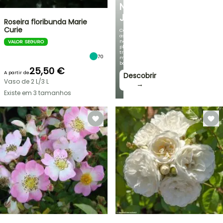
NO
JARDIM
Roseira floribunda Marie
Curie
Com
as
nossas
VALOR SEGURO
plantas
trepadeiras
70
mais
bonitas!
25,50 €
A partir de
Descobrir
Vaso de 2 L/3 L
→
Existe em 3 tamanhos