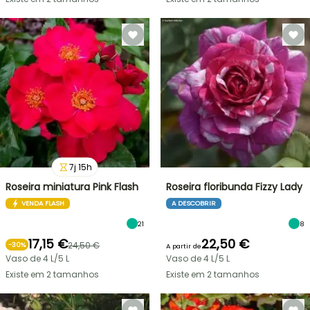
7
j
15
h
Roseira miniatura Pink Flash
Roseira floribunda Fizzy Lady
VENDA FLASH
A DESCOBRIR
21
8
17,15 €
22,50 €
24,50 €
-
30
%
A partir de
Vaso de 4 L/5 L
Vaso de 4 L/5 L
Existe em 2 tamanhos
Existe em 2 tamanhos