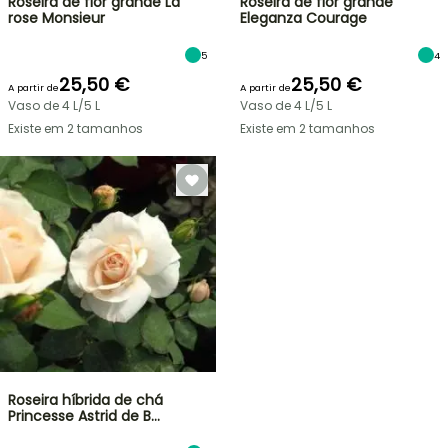
Roseira de flor grande La
Roseira de flor grande
rose Monsieur
Eleganza Courage
5
4
25,50 €
25,50 €
A partir de
A partir de
Vaso de 4 L/5 L
Vaso de 4 L/5 L
Existe em 2 tamanhos
Existe em 2 tamanhos
Roseira híbrida de chá
Princesse Astrid de B…