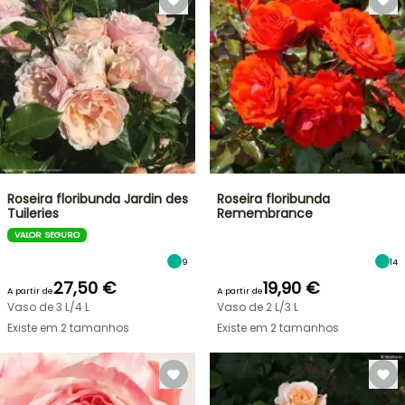
Roseira floribunda Jardin des
Roseira floribunda
Tuileries
Remembrance
VALOR SEGURO
9
14
27,50 €
19,90 €
A partir de
A partir de
Vaso de 3 L/4 L
Vaso de 2 L/3 L
Existe em 2 tamanhos
Existe em 2 tamanhos