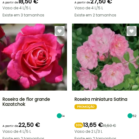
18,50 €
27,50 €
A partir de
A partir de
Vaso de 4 L/5 L
Vaso de 4 L/5 L
Existe em 3 tamanhos
Existe em 2 tamanhos
Roseira de flor grande
Roseira miniatura Satina
Kazatchok
PROMOÇÃO
14
52
22,50 €
13,65 €
19,50 €
30%
A partir de
Vaso de 4 L/5 L
Vaso de 2 L/3 L
Existe em 2 tamanhos
Existe em 2 tamanhos