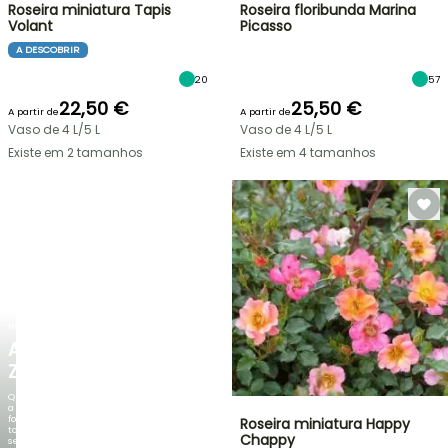
Roseira miniatura Tapis
Roseira floribunda Marina
Volant
Picasso
A DESCOBRIR
20
57
22,50 €
25,50 €
A partir de
A partir de
Vaso de 4 L/5 L
Vaso de 4 L/5 L
Existe em 2 tamanhos
Existe em 4 tamanhos
NOVO
AGAPANTHUS
ZAMBEZI
Quando
a
folhagem
Roseira miniatura Happy
torna-
Chappy
se