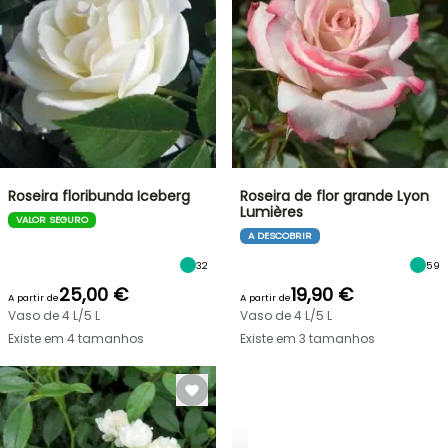
Roseira floribunda Iceberg
Roseira de flor grande Lyon
Lumières
VALOR SEGURO
A DESCOBRIR
32
59
25,00 €
19,90 €
A partir de
A partir de
Vaso de 4 L/5 L
Vaso de 4 L/5 L
Existe em 4 tamanhos
Existe em 3 tamanhos
ROSEIRAS