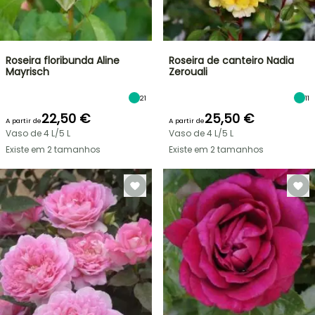
Roseira floribunda Aline
Roseira de canteiro Nadia
Mayrisch
Zerouali
21
11
22,50 €
25,50 €
A partir de
A partir de
Vaso de 4 L/5 L
Vaso de 4 L/5 L
Existe em 2 tamanhos
Existe em 2 tamanhos