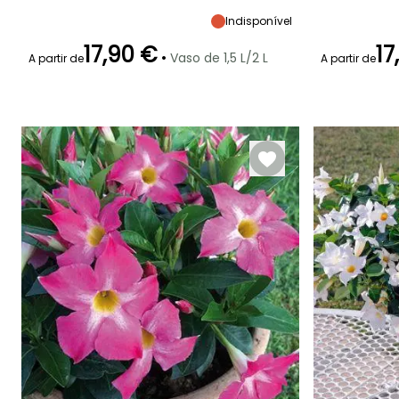
maturidade
maturidade
maturidade
Sol
50 cm
50 cm
85 cm
Indisponível
17,90 €
17
•
Vaso de 1,5 L/2 L
A partir de
A partir de
Período de floração
Período razoável de
Rusticidade
Período de floraç
plantação
Até +1,5°C
Maio à
Março à Junho
Maio à
Setembro
Setembro