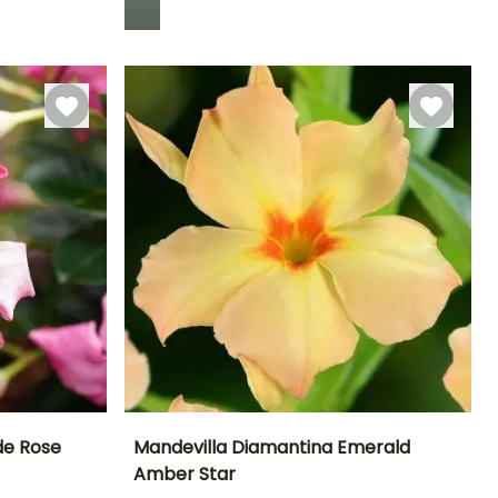
Rusticidade
Até +1,5°C
de Rose
Mandevilla Diamantina Emerald
Amber Star
Exposição
Altura à
Largura à
Exposição