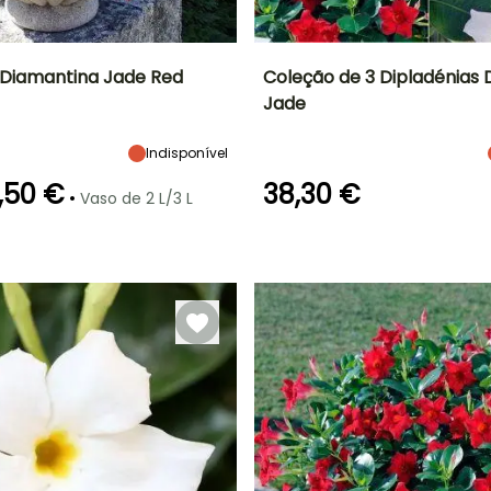
 Diamantina Jade Red
Coleção de 3 Dipladénias
Jade
Largura à
Exposição
Altura à
Largura à
maturidade
maturidade
maturidade
Sol
40 cm
40 cm
40 cm
Indisponível
,50 €
38,30 €
•
Vaso de 2 L/3 L
ão
Período razoável de
Rusticidade
Período de floração
Período razoável de
plantação
plantação
Até +1,5°C
Março à Maio
Maio à Outubro
Março à Maio