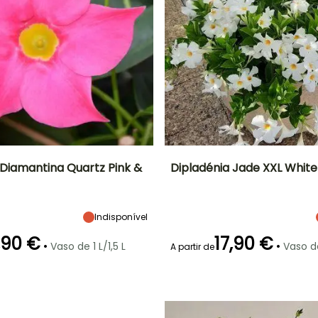
 Diamantina Quartz Pink &
Dipladénia Jade XXL White
Largura à
Exposição
Altura à
Largura à
maturidade
maturidade
maturidade
Sol
45 cm
40 cm
40 cm
Indisponível
,90 €
17,90 €
•
•
Vaso de 1 L/1,5 L
Vaso de
A partir de
ão
Período razoável de
Rusticidade
Período de floração
Período razoável de
plantação
plantação
Até +1,5°C
Março à Maio
Maio à
Março à Maio
Setembro