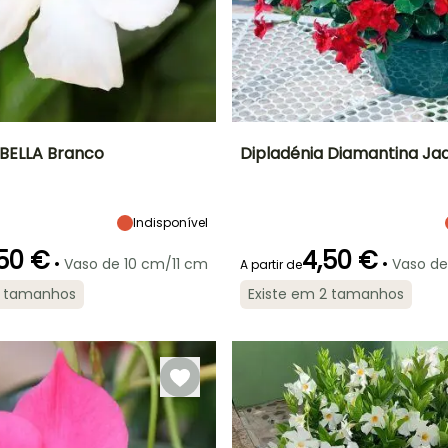
 BELLA Branco
Dipladénia Diamantina Jad
Largura à
Exposição
Altura à
Largura à
maturidade
maturidade
maturidade
Sol
50 cm
85 cm
45 cm
Indisponível
50 €
4,50 €
•
•
Vaso de 10 cm/11 cm
Vaso d
A partir de
2 tamanhos
Existe em 2 tamanhos
ão
Período razoável de
Rusticidade
Período de floração
Período razoável de
plantação
plantação
Até +1,5°C
Março à Maio
Maio à
Março à Maio
Setembro