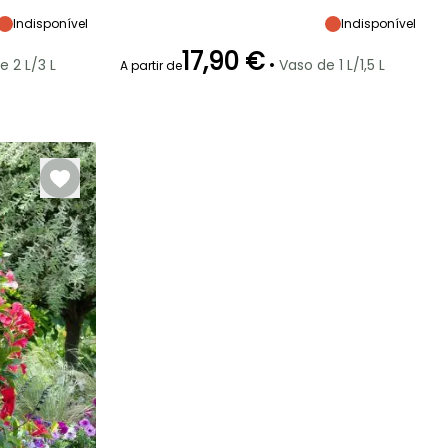
maturidade
maturidade
Sol
Sol
80 cm
40 cm
Indisponível
Indisponível
17,90 €
•
e 2 L/3 L
Vaso de 1 L/1,5 L
A partir de
Rusticidade
Período de floração
Período razoável de
Rusticidade
plantação
Até +1,5°C
Até -4°C
Maio à
Março à Maio
Setembro