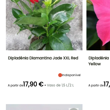
Dipladénia Diamantina Jade XXL Red
Dipladénia
Yellow
Altura à
Largura à
Exposição
Altura à
maturidade
maturidade
maturidade
Sol
40 cm
40 cm
85 cm
Indisponível
17,90 €
17
•
Vaso de 1,5 L/2 L
A partir de
A partir de
Período de floração
Período razoável de
Rusticidade
Período de floraç
plantação
Até +1,5°C
Junho à
Março à Junho
Maio à
Outubro
Setembro