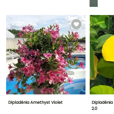
Período de floração
Período razoável de
Rusticidade
plantação
Até +1,5°C
Maio à
Março à Junho
Setembro
Dipladénia Amethyst Violet
Dipladénia
2.0
Altura à
Largura à
Exposição
Altura à