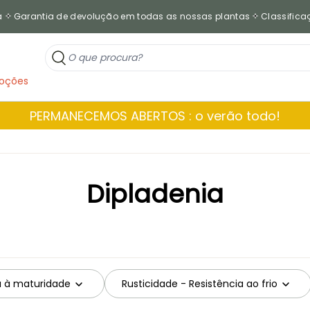
a
Garantia de devolução em todas as nossas plantas
Classificaç
oções
PERMANECEMOS ABERTOS : o verão todo!
Dipladenia
a à maturidade
Rusticidade - Resistência ao frio