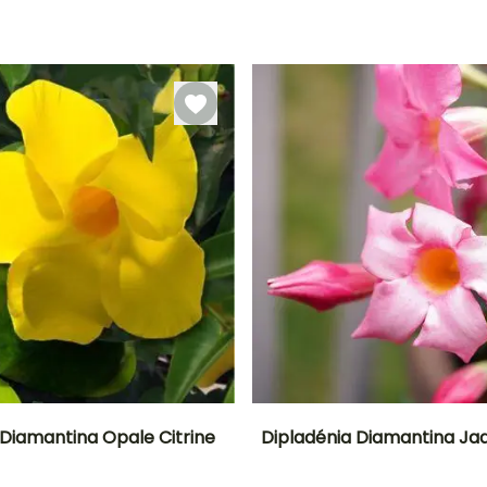
Período de floração
Período razoável de
plantação
Maio à
Março à Junho
Setembro
 Diamantina Opale Citrine
Dipladénia Diamantina Ja
Largura à
Exposição
Altura à
Largura à