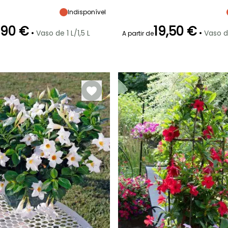
maturidade
maturidade
maturidade
Sol
45 cm
40 cm
40 cm
Indisponível
,90 €
19,50 €
•
•
Vaso de 1 L/1,5 L
Vaso d
A partir de
ão
Período razoável de
Rusticidade
Período de floração
Período razoável de
plantação
plantação
Até +1,5°C
Março à Maio
Junho à
Março à Maio
Outubro