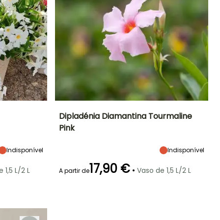
Dipladénia Diamantina Tourmaline
Pink
Exposição
Altura à
Largura à
Exposição
maturidade
maturidade
Sol
Sol
40 cm
40 cm
Indisponível
Indisponível
17,90 €
•
 1,5 L/2 L
Vaso de 1,5 L/2 L
A partir de
Rusticidade
Período de floração
Período razoável de
Rusticidade
plantação
Até +1,5°C
Até +1,5°C
Maio à
Março à Junho
Setembro