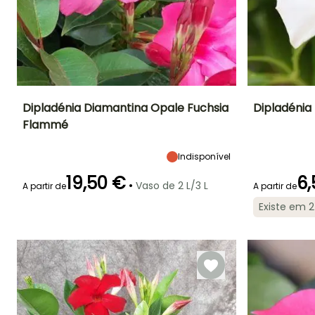
Dipladénia Diamantina Opale Fuchsia
Dipladénia
Flammé
Altura à
Largura à
Exposição
Altura à
maturidade
maturidade
maturidade
Sol
55 cm
40 cm
1.50 m
Indisponível
19,50 €
6,
•
Vaso de 2 L/3 L
A partir de
A partir de
Existe em 
Período de floração
Período razoável de
Rusticidade
Período de floraç
plantação
Até +1,5°C
Junho à
Março à Maio
Junho à
Outubro
Outubro