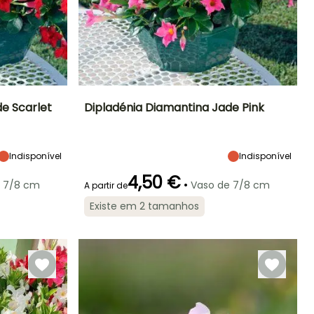
e Scarlet
Dipladénia Diamantina Jade Pink
Exposição
Altura à
Largura à
Exposição
maturidade
maturidade
Sol
Sol
40 cm
40 cm
Indisponível
Indisponível
4,50 €
•
e 7/8 cm
Vaso de 7/8 cm
A partir de
Existe em 2 tamanhos
Rusticidade
Período de floração
Período razoável de
Rusticidade
plantação
Até +1,5°C
Até +1,5°C
Maio à
Março à Maio
Setembro