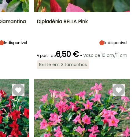
 Diamantina
Dipladénia BELLA Pink
Exposição
Altura à
Largura à
Exposição
maturidade
maturidade
Sol
Sol
1.50 m
50 cm
Indisponível
Indisponível
6,50 €
•
Vaso de 10 cm/11 cm
A partir de
Existe em 2 tamanhos
Rusticidade
Período de floração
Período razoável de
Rusticidade
plantação
Até -1°C
Até +1,5°C
Junho à
Março à Maio
Outubro