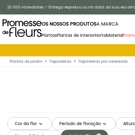
Ir para o Conteúdo
20 000 variedades
Entrega expresso ou na data da sua escolh
OS NOSSOS PRODUTOS
A MARCA
Plantas
Plantas de interior
Horta
Material
Prom
Plantas de jardim
>
Trepadeiras
>
Trepadeiras por variedade
Cor da flor
Período de floração
Altur