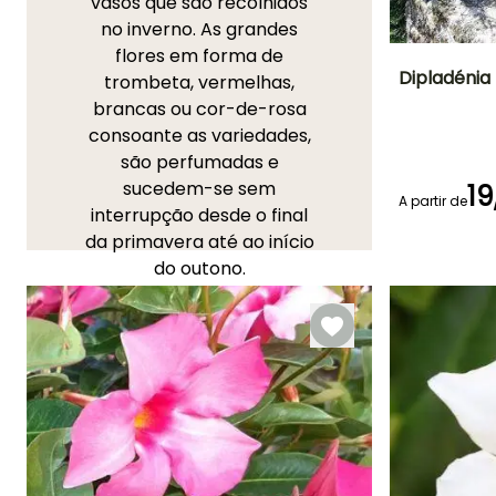
vasos que são recolhidos
no inverno. As grandes
flores em forma de
Dipladénia
trombeta, vermelhas,
brancas ou cor-de-rosa
Altura à
consoante as variedades,
maturidade
50 cm
são perfumadas e
sucedem-se sem
19
A partir de
interrupção desde o final
da primavera até ao início
Período de floraç
do outono.
Junho à
Encontre todos os nossos
Outubro
conselhos de especialistas
em
"Dipladénia, Mandevilla:
plantação e manutenção"