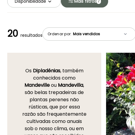
Disponibilidade
Mais filtros
7
20
Ordenar por:
resultados
Os
Dipladénias
, também
conhecidos como
Mandeville
ou
Mandevilla
,
são belas trepadeiras de
plantas perenes não
rústicas, que por essa
razão são frequentemente
cultivadas como anuais
sob o nosso clima, ou em