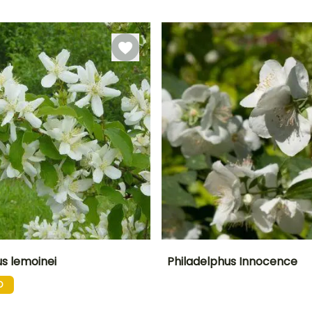
ão
Período razoável de
Rusticidade
Período de floração
Período razoável de
plantação
plantação
Até -23,5°C
o
Janeiro à
Junho à Julho
Fevereiro à Abril,
Fevereiro,
Setembro à
Outubro à
Novembro
Dezembro
us lemoinei
Philadelphus Innocence
O
Largura à
Exposição
Altura à
Largura à
maturidade
maturidade
maturidade
Sol, Semi-
1 m
2.50 m
2.50 m
sombra