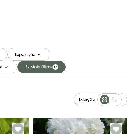
Exposição
de
Mais filtros
13
Exibição