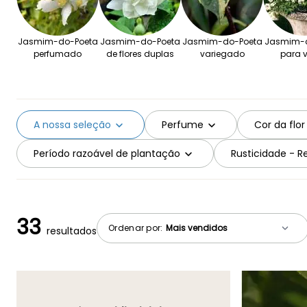
Jasmim-do-Poeta
Jasmim-do-Poeta
Jasmim-do-Poeta
Jasmim-d
perfumado
de flores duplas
variegado
para 
A nossa seleção
Perfume
Cor da flor
Período razoável de plantação
Rusticidade - Re
33
Ordenar por:
resultados