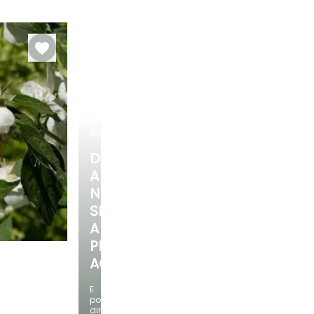
Rusticidade
Período de floração
Período razoável de
Rusticidade
plantação
Até -23,5°C
Até -23,5°C
Junho à Julho
Fevereiro à
Maio, Setembro
à Novembro
ARBUSTOS
DESCUBRA
A
NOSSA
SELEÇÃO
A
PREÇOS
ACESSÍVEIS
E
Exposição
poupe
Semi-sombra,
dinheiro!
Sombra