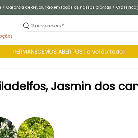
a
Garantia de devolução em todas as nossas plantas
Classificaç
oções
PERMANECEMOS ABERTOS : o verão todo!
 Filadelfos, Jasmin dos 