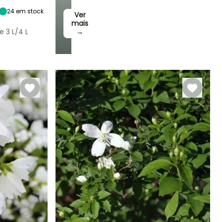
24
em stock
Ver
mais
e 3 L/4 L
→
Rusticidade
Até -23,5°C