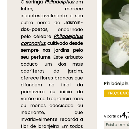
O
seringa
,
Philadelphus
em
latim, merece
incontestavelmente o seu
outro nome de
Jasmin-
dos-poetas
, encarnado
pelo célebre
Philadelphus
coronarius
, cultivado desde
sempre nos jardins pelo
seu perfume
. Este arbusto
caduco, um dos mais
odoríferos do jardim,
oferece flores brancas que
Philadelph
difundem no final da
primavera ou início do
PREÇO BAIX
Altura à
verão uma fragrância mais
maturidade
2.50 m
ou menos adocicada ou
inebriante, que
4,
A partir de
invariavelmente recorda a
Existe em 
flor de laranjeira. Em todos