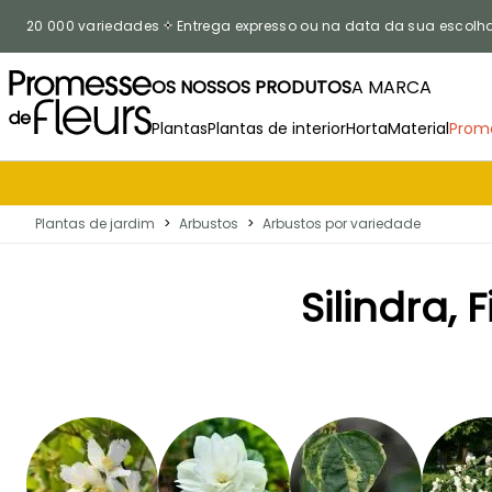
Ir para o Conteúdo
20 000 variedades
Entrega expresso ou na data da sua escolh
OS NOSSOS PRODUTOS
A MARCA
Plantas
Plantas de interior
Horta
Material
Prom
Plantas de jardim
>
Arbustos
>
Arbustos por variedade
Silindra,