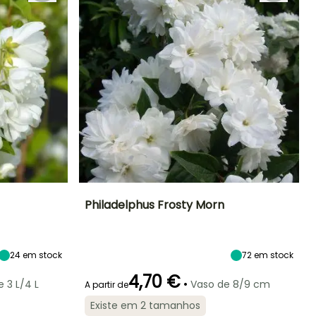
Philadelphus Frosty Morn
Exposição
Altura à
Largura à
Exposição
maturidade
maturidade
Sol, Semi-
Sol, Semi-
1.25 m
1.25 m
sombra
sombra
24
em stock
72
em stock
4,70 €
•
 3 L/4 L
Vaso de 8/9 cm
A partir de
Existe em 2 tamanhos