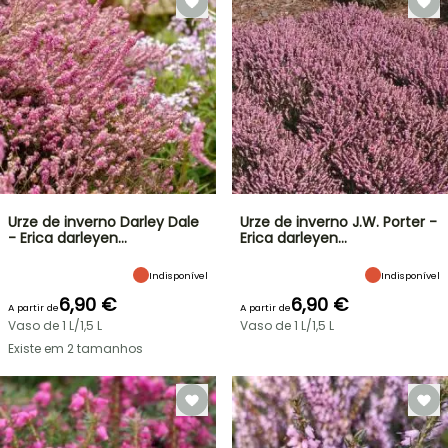
Urze de inverno Darley Dale
Urze de inverno J.W. Porter -
- Erica darleyen…
Erica darleyen…
Indisponível
Indisponível
6,90 €
6,90 €
A partir de
A partir de
Vaso de 1 L/1,5 L
Vaso de 1 L/1,5 L
Existe em 2 tamanhos