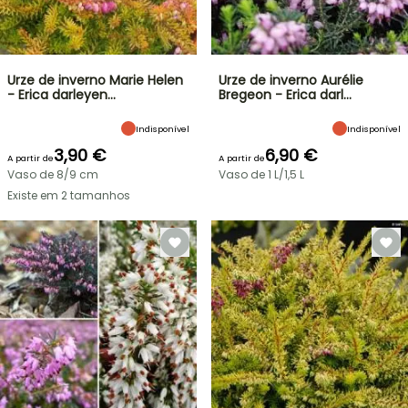
Urze de inverno Marie Helen
Urze de inverno Aurélie
- Erica darleyen…
Bregeon - Erica darl…
Indisponível
Indisponível
3,90 €
6,90 €
A partir de
A partir de
Vaso de 8/9 cm
Vaso de 1 L/1,5 L
Existe em 2 tamanhos