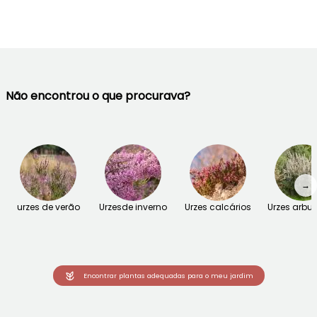
Não encontrou o que procurava?
→
urzes de verão
Urzesde inverno
Urzes calcários
Urzes arbus
Encontrar plantas adequadas para o meu jardim