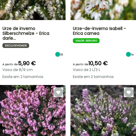
Urze de inverno
Urze-de-inverno Isabell -
Silberschmelze - Erica
Erica carnea
darle…
VALOR SEGURO
EXCLUSIVIDADE
91
14
5,90 €
10,50 €
A partir de
A partir de
Vaso de 8/9 cm
Vaso de 2 L/3 L
Existe em 2 tamanhos
Existe em 2 tamanhos