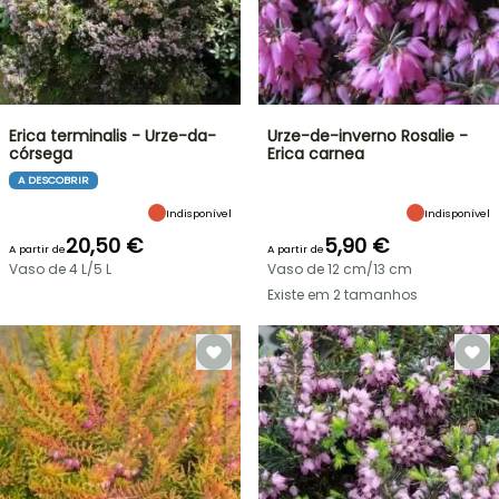
Erica terminalis - Urze-da-
Urze-de-inverno Rosalie -
córsega
Erica carnea
A DESCOBRIR
Indisponível
Indisponível
20,50 €
5,90 €
A partir de
A partir de
Vaso de 4 L/5 L
Vaso de 12 cm/13 cm
Existe em 2 tamanhos