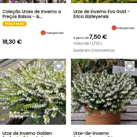
Coleção Urzes de Inverno a
Urze de inverno Eva Gold -
Preços Baixos - &…
Erica darleyensis
PREÇO BAIXO
Indisponível
Indisponível
7,50 €
A partir de
18,30 €
Vaso de 1 L/1,5 L
Existe em 2 tamanhos
Urze de inverno Golden
Urze-de-inverno