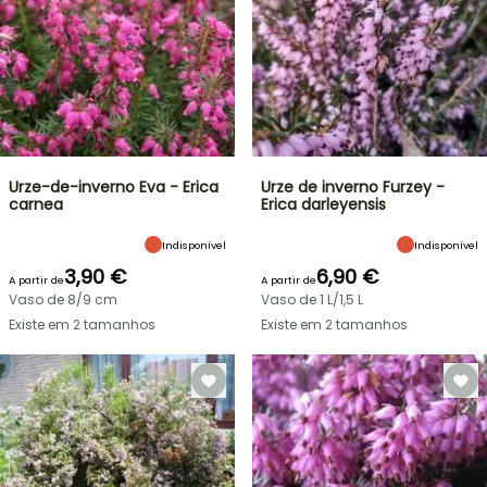
Urze-de-inverno Eva - Erica
Urze de inverno Furzey -
carnea
Erica darleyensis
Indisponível
Indisponível
3,90 €
6,90 €
A partir de
A partir de
Vaso de 8/9 cm
Vaso de 1 L/1,5 L
Existe em 2 tamanhos
Existe em 2 tamanhos