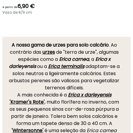
6,90 €
A partir de
Vaso de 8/9 cm
A nossa gama de urzes para solo calcário
. Ao
contrário das
urzes
de "terra de urze", algumas
espécies como a
Erica carnea
, a
Erica x
darleyensis
ou a
Erica terminalis
adaptam-se a
solos neutros a ligeiramente calcários. Estes
arbustos perenes são valiosos para vegetalizar
terrenos difíceis.
A mais conhecida é a
Erica x darleyensis
'Kramer's Rote'
, muito florífera no inverno, com
os seus pequenos sinos cor-de-rosa púrpura a
partir de janeiro. Tolera bem solos calcários e
forma um tapete denso de 30 a 40 cm. A
'
Wintersonne'
é uma seleção da
Erica carnea