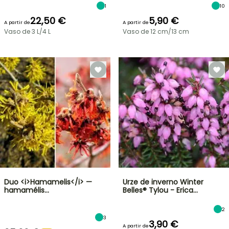
1
10
22,50 €
5,90 €
A partir de
A partir de
Vaso de 3 L/4 L
Vaso de 12 cm/13 cm
Duo <i>Hamamelis</i> —
Urze de inverno Winter
hamamélis…
Belles® Tylou - Erica…
2
3
3,90 €
A partir de