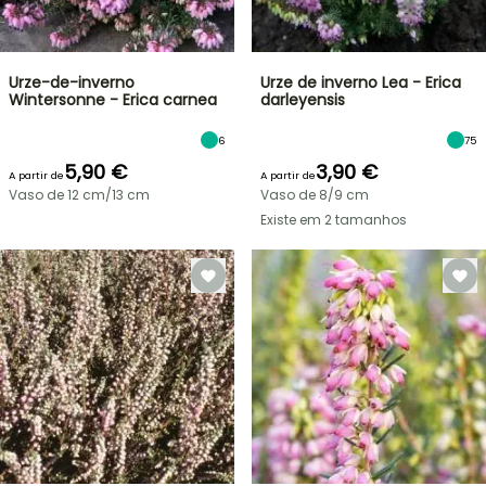
Urze-de-inverno
Urze de inverno Lea - Erica
Wintersonne - Erica carnea
darleyensis
6
75
5,90 €
3,90 €
A partir de
A partir de
Vaso de 12 cm/13 cm
Vaso de 8/9 cm
Existe em 2 tamanhos