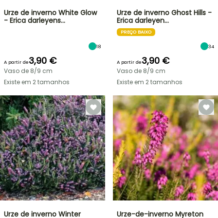
Urze de inverno White Glow
Urze de inverno Ghost Hills -
- Erica darleyens…
Erica darleyen…
PREÇO BAIXO
18
34
3,90 €
3,90 €
A partir de
A partir de
Vaso de 8/9 cm
Vaso de 8/9 cm
Existe em 2 tamanhos
Existe em 2 tamanhos
Urze de inverno Winter
Urze-de-inverno Myreton