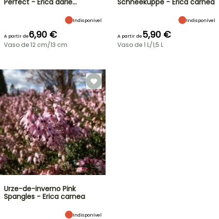
Perfect - Erica darle…
Schneekuppe - Erica carnea
Indisponível
Indisponível
6,90 €
5,90 €
A partir de
A partir de
Vaso de 12 cm/13 cm
Vaso de 1 L/1,5 L
Urze-de-inverno Pink
Spangles - Erica carnea
Indisponível