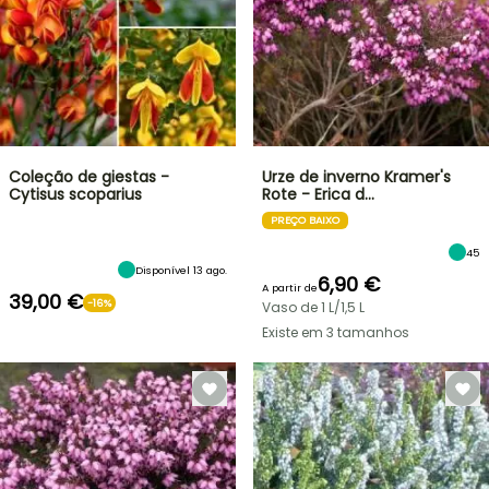
Coleção de giestas -
Urze de inverno Kramer's
Cytisus scoparius
Rote - Erica d…
PREÇO BAIXO
45
Disponível 13 ago.
6,90 €
A partir de
39,00 €
-16%
Vaso de 1 L/1,5 L
Existe em 3 tamanhos