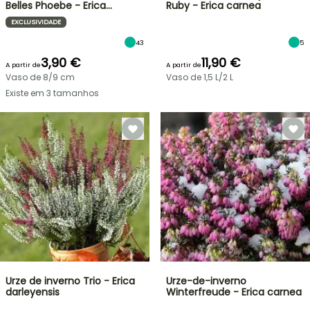
Belles Phoebe - Erica…
Ruby - Erica carnea
EXCLUSIVIDADE
43
5
3,90 €
11,90 €
A partir de
A partir de
Vaso de 8/9 cm
Vaso de 1,5 L/2 L
Existe em 3 tamanhos
Urze de inverno Trio - Erica
Urze-de-inverno
darleyensis
Winterfreude - Erica carnea