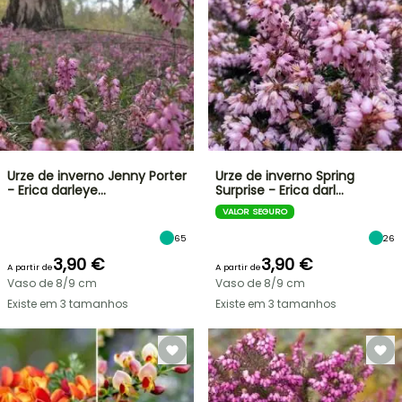
Urze de inverno Jenny Porter
Urze de inverno Spring
- Erica darleye…
Surprise - Erica darl…
VALOR SEGURO
65
26
3,90 €
3,90 €
A partir de
A partir de
Vaso de 8/9 cm
Vaso de 8/9 cm
Existe em 3 tamanhos
Existe em 3 tamanhos