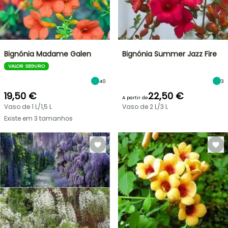
Bignónia Madame Galen
Bignónia Summer Jazz Fire
VALOR SEGURO
40
3
19,50 €
22,50 €
A partir de
Vaso de 1 L/1,5 L
Vaso de 2 L/3 L
Existe em 3 tamanhos