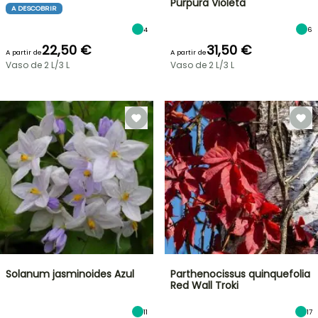
Púrpura Violeta
A DESCOBRIR
4
6
22,50 €
31,50 €
A partir de
A partir de
Vaso de 2 L/3 L
Vaso de 2 L/3 L
Solanum jasminoides Azul
Parthenocissus quinquefolia
Red Wall Troki
11
17