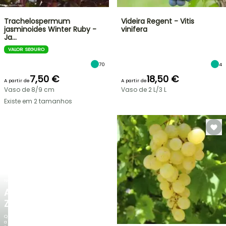
Trachelospermum
Videira Regent - Vitis
jasminoides Winter Ruby -
vinifera
Ja…
VALOR SEGURO
70
4
7,50 €
18,50 €
A partir de
A partir de
Vaso de 8/9 cm
Vaso de 2 L/3 L
Existe em 2 tamanhos
NOVO
AGAPANTHUS
ZAMBEZI
Quando
a