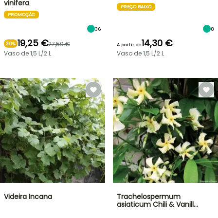
vinifera
PREÇO BAIXO
PROMOÇÃO
36
8
19,25 €
14,30 €
27,50 €
30%
A partir de
Vaso de 1,5 L/2 L
Vaso de 1,5 L/2 L
Videira Incana
Trachelospermum
asiaticum Chili & Vanill…