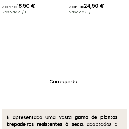
18,50 €
24,50 €
A partir de
A partir de
Vaso de 2 L/3 L
Vaso de 2 L/3 L
Carregando...
É apresentada uma vasta
gama de plantas
trepadeiras resistentes à seca
, adaptadas a