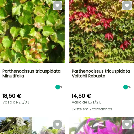
Parthenocissus tricuspidata
Parthenocissus tricuspidata
Minutifolia
Veitchii Robusta
9
34
18,50 €
14,50 €
Vaso de 2 L/3 L
Vaso de 1,5 L/2 L
Existe em 2 tamanhos