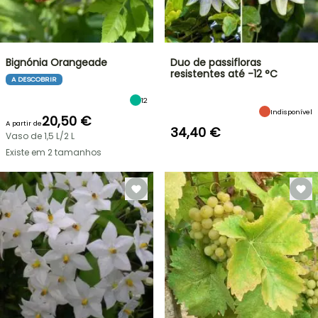
Bignónia Orangeade
Duo de passifloras
resistentes até -12 °C
A DESCOBRIR
12
Indisponível
20,50 €
A partir de
34,40 €
Vaso de 1,5 L/2 L
Existe em 2 tamanhos