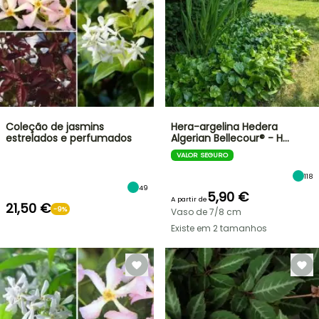
Coleção de jasmins
Hera-argelina Hedera
estrelados e perfumados
Algerian Bellecour® - H…
VALOR SEGURO
118
49
5,90 €
A partir de
21,50 €
-9%
Vaso de 7/8 cm
Existe em 2 tamanhos
VENDAS
RELÂMPAGO
ATÉ