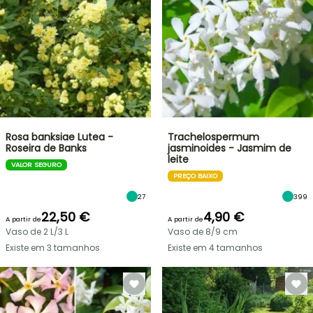
Rosa banksiae Lutea -
Trachelospermum
Roseira de Banks
jasminoides - Jasmim de
leite
VALOR SEGURO
PREÇO BAIXO
27
399
22,50 €
4,90 €
A partir de
A partir de
Vaso de 2 L/3 L
Vaso de 8/9 cm
Existe em 3 tamanhos
Existe em 4 tamanhos