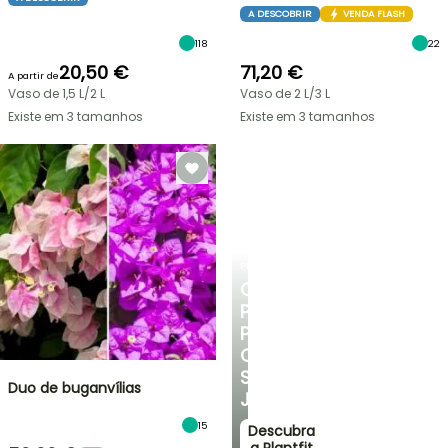
A DESCOBRIR
VENDA FLASH
118
22
20,50 €
71,20 €
A partir de
Vaso de 1,5 L/2 L
Vaso de 2 L/3 L
Existe em 3 tamanhos
Existe em 3 tamanhos
PLANTFIT
CONSELHOS
PERSONALIZADOS
PARA
O
SEU
Duo de buganvílias
JARDIM
15
Descubra