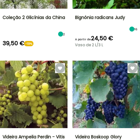
Coleção 2 Glicínias da China
Bignónia radicans Judy
16
2
24,50 €
A partir de
39,50 €
-19%
Vaso de 2 L/3 L
Videira Ampelia Perdin - Vitis
Videira Boskoop Glory