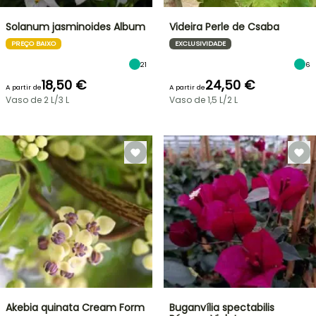
Solanum jasminoides Album
Videira Perle de Csaba
PREÇO BAIXO
EXCLUSIVIDADE
21
6
18,50 €
24,50 €
A partir de
A partir de
Vaso de 2 L/3 L
Vaso de 1,5 L/2 L
Akebia quinata Cream Form
Buganvília spectabilis