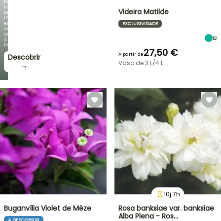
folhagem
torna-
Videira Matilde
se
tão
espetacular
EXCLUSIVIDADE
do
que
12
a
floração!
27,50 €
A partir de
Descobrir
Vaso de 3 L/4 L
→
10
j
7
h
Buganvília Violet de Mèze
Rosa banksiae var. banksiae
Alba Plena - Ros…
A DESCOBRIR