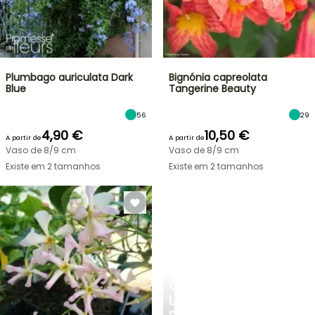
Plumbago auriculata Dark
Bignónia capreolata
Blue
Tangerine Beauty
56
29
4,90 €
10,50 €
A partir de
A partir de
Vaso de 8/9 cm
Vaso de 8/9 cm
Existe em 2 tamanhos
Existe em 2 tamanhos
CRIE
UM