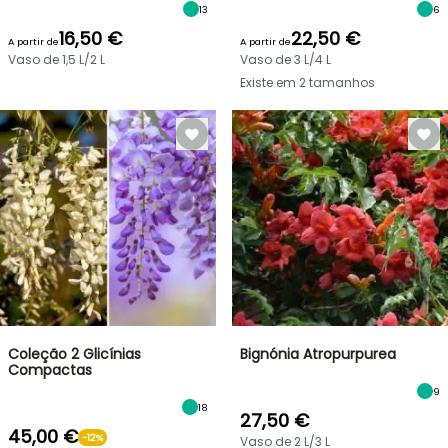
13
6
16,50 €
22,50 €
A partir de
A partir de
Vaso de 1,5 L/2 L
Vaso de 3 L/4 L
Existe em 2 tamanhos
Coleção 2 Glicínias
Bignónia Atropurpurea
Compactas
9
18
27,50 €
45,00 €
-12%
Vaso de 2 L/3 L