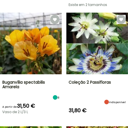
Existe em 2 tamanhos
Buganvília spectabilis
Coleção 2 Passifloras
Amarela
8
Indisponível
31,50 €
A partir de
31,80 €
Vaso de 2 L/3 L