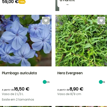
a Plantfit
59,00 €
-16%
→
Plumbago auriculata
Hera Evergreen
26
16
16,50 €
8,90 €
A partir de
A partir de
Vaso de 2 L/3 L
Vaso de 8/9 cm
Existe em 2 tamanhos