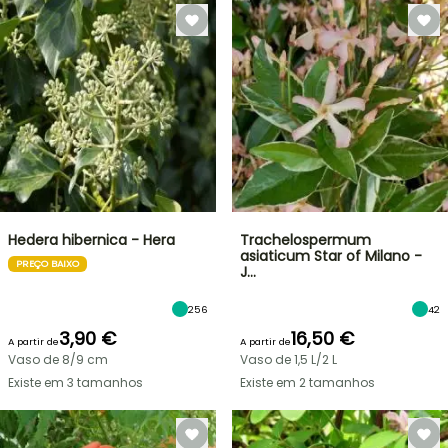
Hedera hibernica - Hera
Trachelospermum
asiaticum Star of Milano -
PREÇO BAIXO
J…
256
42
3,90 €
16,50 €
A partir de
A partir de
Vaso de 8/9 cm
Vaso de 1,5 L/2 L
Existe em 3 tamanhos
Existe em 2 tamanhos