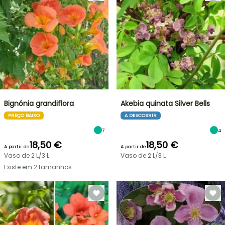
Bignónia grandiflora
Akebia quinata Silver Bells
PREÇO BAIXO
A DESCOBRIR
7
4
18,50 €
18,50 €
A partir de
A partir de
Vaso de 2 L/3 L
Vaso de 2 L/3 L
Existe em 2 tamanhos