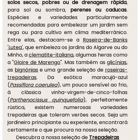
solos secos, pobres ou de drenagem rápida
,
para sol ou sombra,
perenes ou caducas
.
Espécies e variedades particularmente
recomendadas para embelezar um jardim sem
rega ou para cultivo em clima mediterrânico.
Entre elas, destacam-se a
Roseira-de-Banks
'Lutea'
, que embeleza os jardins do Algarve ou do
Minho, a
clematite-italiana
, algumas heras como
a "
Gloire de Marengo
". Mas também as
glicínias
,
as
bignónias
e uma grande seleção de
roseiras-
trepadeiras
. Da exótica maracujá-azul
(
Passiflora caerulea
), um pouco sensível ao frio,
à clássica vinha-virgem-de-cinco-folhas
(
Parthenocissus quinquefolia
), perfeitamente
rústica, existem numerosas variedades
trepadeiras que toleram verões secos. Seja um
jardineiro principiante ou experiente, encontrará
certamente o que procura na nossa seleção.
Descubra a nossa seleção de
Trepadeiras