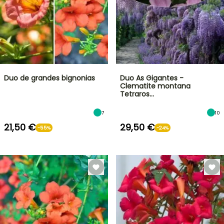
Duo de grandes bignonias
Duo As Gigantes -
Clematite montana
Tetraros…
7
10
21,50 €
29,50 €
-55%
-24%