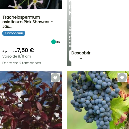
RECANTO
REFRESCANTE
NO
Trachelospermum
JARDIM
asiaticum Pink Showers -
Jas…
Com
as
nossas
A DESCOBRIR
plantas
trepadeiras
86
mais
bonitas!
7,50 €
A partir de
Descobrir
Vaso de 8/9 cm
→
Existe em 2 tamanhos