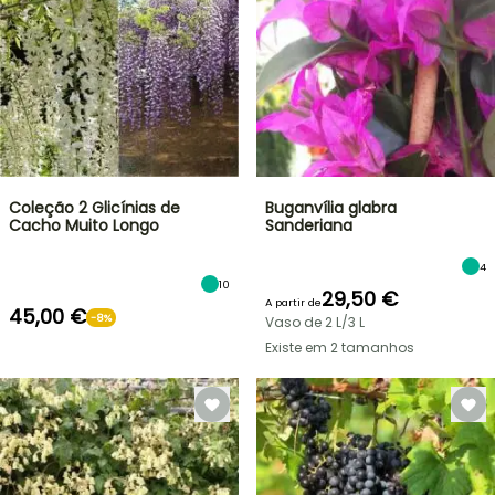
Coleção 2 Glicínias de
Buganvília glabra
Cacho Muito Longo
Sanderiana
4
10
29,50 €
A partir de
45,00 €
-8%
Vaso de 2 L/3 L
Existe em 2 tamanhos