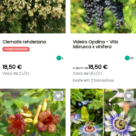
Clematis rehderiana
Videira Opalina - Vitis
labrusca x vinifera
COLECIONADOR
4
28
18,50 €
18,50 €
A partir de
Vaso de 2 L/3 L
Vaso de 1,5 L/2 L
Existe em 2 tamanhos