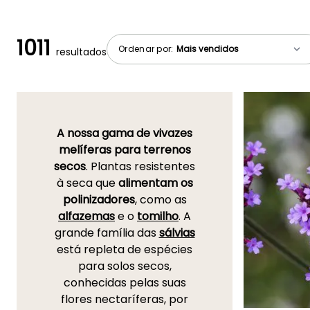
1011
Ordenar por:
resultados
A nossa gama de vivazes
melíferas para terrenos
secos
. Plantas resistentes
à seca que
alimentam os
polinizadores
, como as
alfazemas
e o
tomilho
. A
grande família das
sálvias
está repleta de espécies
para solos secos,
conhecidas pelas suas
flores nectaríferas, por