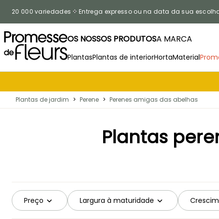
Ir para o Conteúdo
20 000 variedades
Entrega expresso ou na data da sua escolh
OS NOSSOS PRODUTOS
A MARCA
Plantas
Plantas de interior
Horta
Material
Prom
Plantas de jardim
>
Perene
>
Perenes amigas das abelhas
Plantas pere
Preço
Largura à maturidade
Crescim