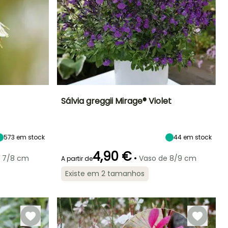
Sálvia greggii Mirage® Violet
Exposição
Altura à
Largura à
Exposição
maturidade
maturidade
Sol
Sol
40 cm
40 cm
573
em stock
44
em stock
4,90 €
•
e 7/8 cm
Vaso de 8/9 cm
A partir de
Existe em 2 tamanhos
Rusticidade
Período de floração
Período razoável de
Rusticidade
plantação
Até -20,5°C
Até -9,5°C
Maio à Junho,
Março à Maio,
Agosto à
Setembro à
Outubro
Novembro