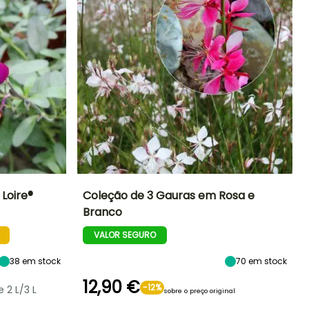
 Loire®
Coleção de 3 Gauras em Rosa e
Branco
Exposição
Altura à
Largura à
Exposição
maturidade
maturidade
Sol
Sol
VALOR SEGURO
60 cm
40 cm
38
em stock
70
em stock
12,90 €
-12%
 2 L/3 L
sobre o preço original
Rusticidade
Período de floração
Período razoável de
Rusticidade