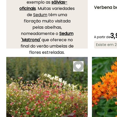
exemplo as
sálvias-
Verbena bo
oficinais
. Muitas variedades
de
Sedum
têm uma
Altura à
floração muito visitada
maturidade
75 cm
pelas abelhas,
nomeadamente o
Sedum
3,
A partir de
'Matrona'
que oferece no
Existe em 
final do verão umbelas de
Período de floraç
flores estreladas.
Junho à
Descubra também as
Outubro
Agastaches para terrenos
secos
, como a
'Blue Boa',
com inflorescências azul-
violeta, que anima o jardim
seco no verão sob o voo
dos insetos polinizadores.
No género
Penstemon
,
encontram-se plantas
melíferas muito bonitas,