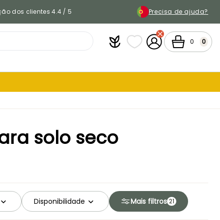
ão dos clientes 4.4 / 5
Precisa de ajuda?
Plantfit
As minhas listas de favor
A minha conta
Carrinho
0
0
ara solo seco
Disponibilidade
Mais filtros
21