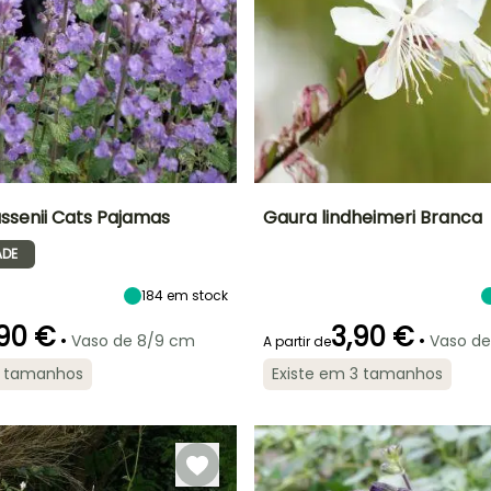
ssenii Cats Pajamas
Gaura lindheimeri Branca
ADE
Largura à
Exposição
Altura à
Largura à
maturidade
maturidade
maturidade
Sol
50 cm
60 cm
50 cm
184
em stock
90 €
3,90 €
•
•
Vaso de 8/9 cm
Vaso d
A partir de
2 tamanhos
Existe em 3 tamanhos
ão
Período razoável de
Rusticidade
Período de floração
Período razoável de
plantação
plantação
Até -29°C
ro
Março à Maio,
Junho à
Fevereiro à
Setembro à
Outubro
Maio, Setembro
Novembro
à Novembro