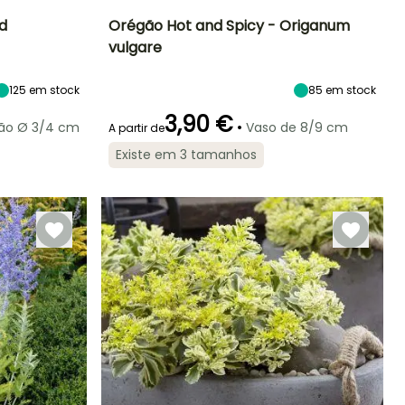
d
Orégão Hot and Spicy - Origanum
vulgare
Exposição
Dificuldade de
Altura à
Exposição
cultivo
maturidade
Sol
Sol
Iniciante
30 cm
125
em stock
85
em stock
3,90 €
•
rão Ø 3/4 cm
Vaso de 8/9 cm
A partir de
Existe em 3 tamanhos
Rusticidade
Melhor período de
Tamanho do
Período de colheita
plantação
legume
Até -20,5°C
Março à Junho
Pequeno
Maio à
Setembro