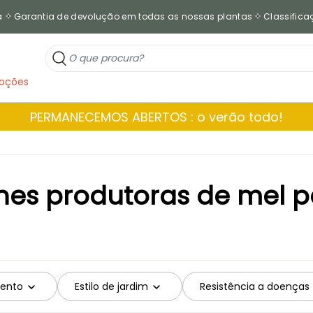
a
Garantia de devolução em todas as nossas plantas
Classificaç
oções
PERMANECEMOS ABERTOS : o verão todo!
nes produtoras de mel p
ento
Estilo de jardim
Resistência a doenças