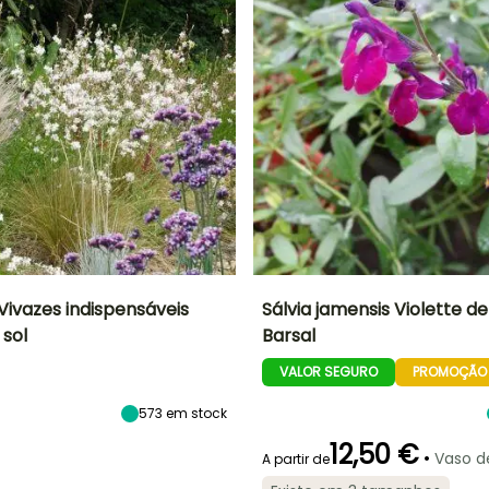
Vivazes indispensáveis
Sálvia jamensis Violette de
 sol
Barsal
Exposição
Período de floração
Altura à
Largura à
maturidade
maturidade
Sol
VALOR SEGURO
PROMOÇÃO
60 cm
60 cm
Julho à
Outubro
573
em stock
12,50 €
•
Vaso de
A partir de
Período de floração
Período razoável de