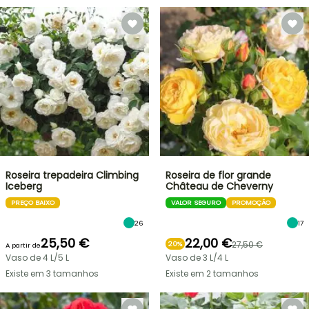
Roseira trepadeira Climbing
Roseira de flor grande
Iceberg
Château de Cheverny
PREÇO BAIXO
VALOR SEGURO
PROMOÇÃO
26
17
25,50 €
22,00 €
27,50 €
20%
A partir de
Vaso de 4 L/5 L
Vaso de 3 L/4 L
Existe em 3 tamanhos
Existe em 2 tamanhos