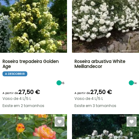
Roseira trepadeira Golden
Roseira arbustiva White
Age
Meillandecor
A DESCOBRIR
16
14
27,50 €
27,50 €
A partir de
A partir de
Vaso de 4 L/5 L
Vaso de 4 L/5 L
Existe em 2 tamanhos
Existe em 3 tamanhos