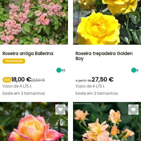
Roseira antiga Ballerina
Roseira trepadeira Golden
Boy
PROMOÇÃO
35
8
18,00 €
27,50 €
22,50 €
20%
A partir de
Vaso de 4 L/5 L
Vaso de 4 L/5 L
Existe em 3 tamanhos
Existe em 2 tamanhos