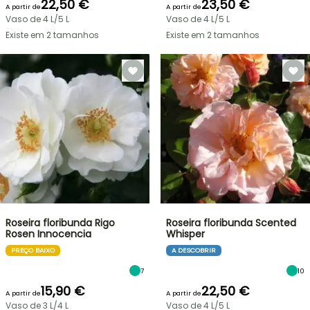
22,50 €
23,50 €
A partir de
A partir de
Vaso de 4 L/5 L
Vaso de 4 L/5 L
Existe em 2 tamanhos
Existe em 2 tamanhos
Roseira floribunda Rigo
Roseira floribunda Scented
Rosen Innocencia
Whisper
PREÇO BAIXO
A DESCOBRIR
7
10
15,90 €
22,50 €
A partir de
A partir de
Vaso de 3 L/4 L
Vaso de 4 L/5 L