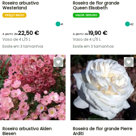
Roseira arbustiva
Roseira de flor grande
Westerland
Queen Elisabeth
PREÇO BAIXO
VALOR SEGURO
41
42
22,50 €
19,90 €
A partir de
A partir de
Vaso de 4 L/5 L
Vaso de 4 L/5 L
Existe em 3 tamanhos
Existe em 3 tamanhos
Roseira arbustiva Alden
Roseira de flor grande Pierre
Biesen
Arditi