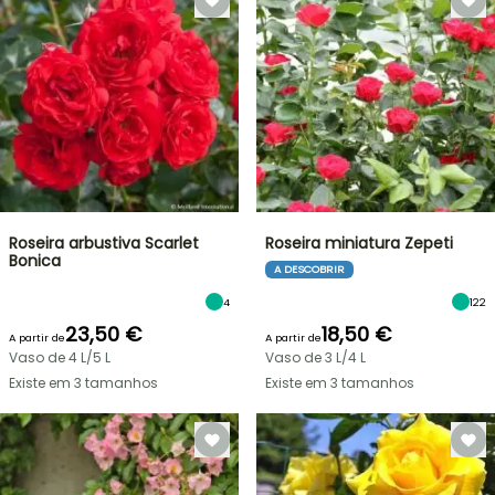
Roseira arbustiva Scarlet
Roseira miniatura Zepeti
Bonica
A DESCOBRIR
4
122
23,50 €
18,50 €
A partir de
A partir de
Vaso de 4 L/5 L
Vaso de 3 L/4 L
Existe em 3 tamanhos
Existe em 3 tamanhos