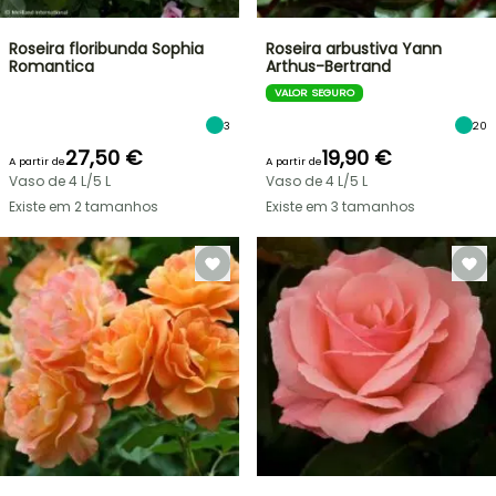
Roseira floribunda Sophia
Roseira arbustiva Yann
Romantica
Arthus-Bertrand
VALOR SEGURO
3
20
27,50 €
19,90 €
A partir de
A partir de
Vaso de 4 L/5 L
Vaso de 4 L/5 L
Existe em 2 tamanhos
Existe em 3 tamanhos