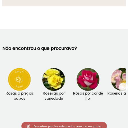
Não encontrou o que procurava?
→
Rosas a preços
Roseiras por
Rosas por cor de
Roseiras an
baixos
variedade
flor
Encontrar plantas adequadas para o meu jardim