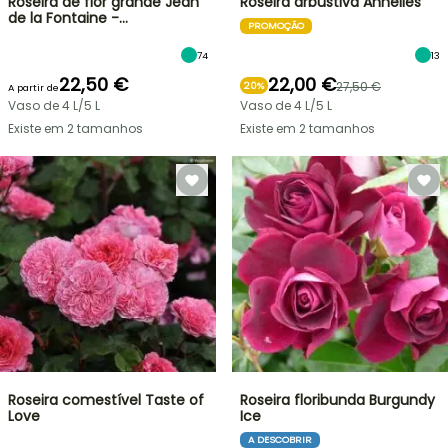
Roseira de flor grande Jean
Roseira arbustiva Annelies
de la Fontaine -…
PROMOÇÃO
74
13
22,50 €
22,00 €
27,50 €
20%
A partir de
Vaso de 4 L/5 L
Vaso de 4 L/5 L
Existe em 2 tamanhos
Existe em 2 tamanhos
Roseira comestível Taste of
Roseira floribunda Burgundy
Love
Ice
A DESCOBRIR