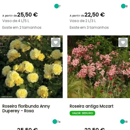
7
8
25,50 €
22,50 €
A partir de
A partir de
Vaso de 4 L/5 L
Vaso de 2 L/3 L
Existe em 2 tamanhos
Existe em 3 tamanhos
Roseira floribunda Anny
Roseira antiga Mozart
Duperey - Rosa
VALOR SEGURO
74
18