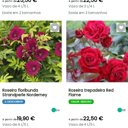
25,50 €
22,50 €
A partir de
A partir de
Vaso de 4 L/5 L
Vaso de 3 L/4 L
Existe em 2 tamanhos
Existe em 3 tamanhos
Roseira floribunda
Roseira trepadeira Red
Strandperle Norderney
Flame
A DESCOBRIR
VALOR SEGURO
24
36
19,90 €
22,50 €
A partir de
A partir de
Vaso de 4 L/5 L
Vaso de 4 L/5 L