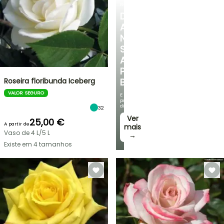
ROSEIRAS
DESCUBRA
A
NOSSA
SELEÇÃO
A
PREÇOS
Roseira floribunda Iceberg
BAIXOS
VALOR SEGURO
E
poupe
dinheiro!
32
Ver
25,00 €
A partir de
mais
Vaso de 4 L/5 L
→
Existe em 4 tamanhos