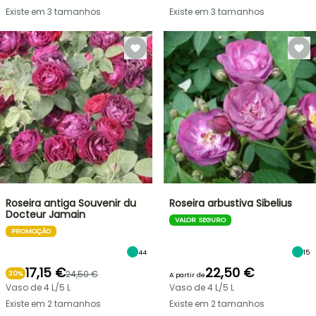
Existe em 3 tamanhos
Existe em 3 tamanhos
Roseira antiga Souvenir du
Roseira arbustiva Sibelius
Docteur Jamain
VALOR SEGURO
PROMOÇÃO
44
15
17,15 €
22,50 €
24,50 €
30%
A partir de
Vaso de 4 L/5 L
Vaso de 4 L/5 L
Existe em 2 tamanhos
Existe em 2 tamanhos