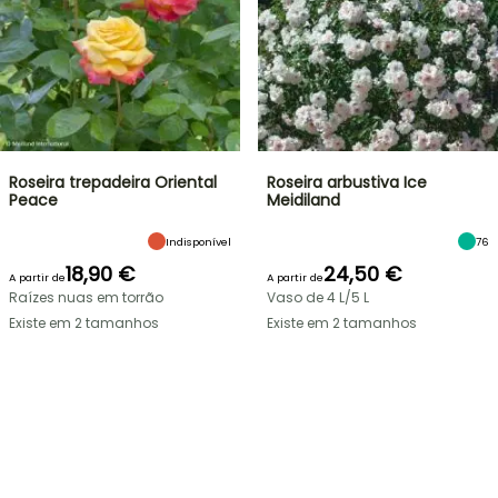
Roseira trepadeira Oriental
Roseira arbustiva Ice
Peace
Meidiland
Indisponível
76
18,90 €
24,50 €
A partir de
A partir de
Raízes nuas em torrão
Vaso de 4 L/5 L
Existe em 2 tamanhos
Existe em 2 tamanhos