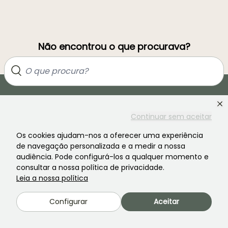
Não encontrou o que procurava?
Continuar sem aceitar
Os cookies ajudam-nos a oferecer uma experiência
de navegação personalizada e a medir a nossa
audiência. Pode configurá-los a qualquer momento e
Junte-se à comunidade dos apaixonados por plantas!
consultar a nossa política de privacidade.
Leia a nossa política
Configurar
Aceitar