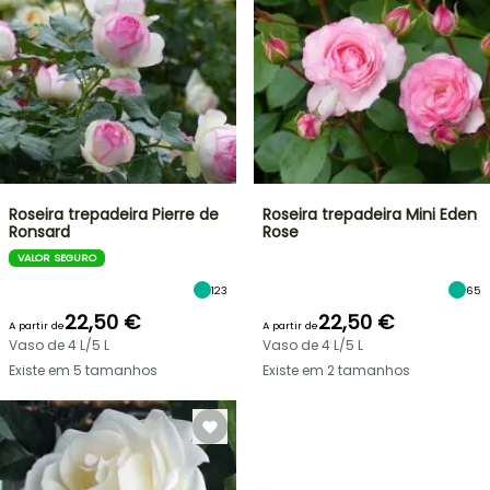
Roseira trepadeira Pierre de
Roseira trepadeira Mini Eden
Ronsard
Rose
VALOR SEGURO
123
65
22,50 €
22,50 €
A partir de
A partir de
Vaso de 4 L/5 L
Vaso de 4 L/5 L
Existe em 5 tamanhos
Existe em 2 tamanhos