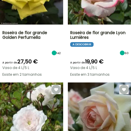
Roseira de flor grande
Roseira de flor grande Lyon
Golden Perfumella
Lumières
A DESCOBRIR
142
60
27,50 €
19,90 €
A partir de
A partir de
Vaso de 4 L/5 L
Vaso de 4 L/5 L
Existe em 2 tamanhos
Existe em 3 tamanhos