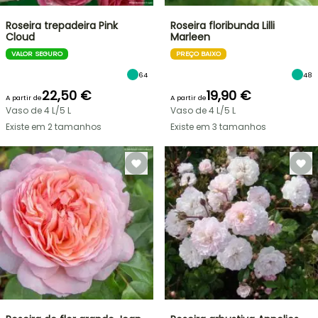
Roseira trepadeira Pink
Roseira floribunda Lilli
Cloud
Marleen
VALOR SEGURO
PREÇO BAIXO
64
48
22,50 €
19,90 €
A partir de
A partir de
Vaso de 4 L/5 L
Vaso de 4 L/5 L
Existe em 2 tamanhos
Existe em 3 tamanhos