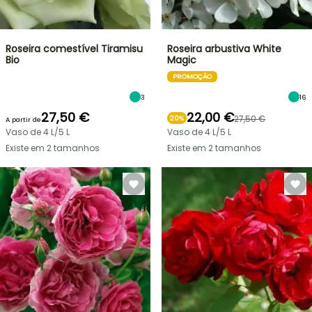
Roseira comestível Tiramisu
Roseira arbustiva White
Bio
Magic
PROMOÇÃO
3
16
27,50 €
22,00 €
27,50 €
20%
A partir de
Vaso de 4 L/5 L
Vaso de 4 L/5 L
Existe em 2 tamanhos
Existe em 2 tamanhos