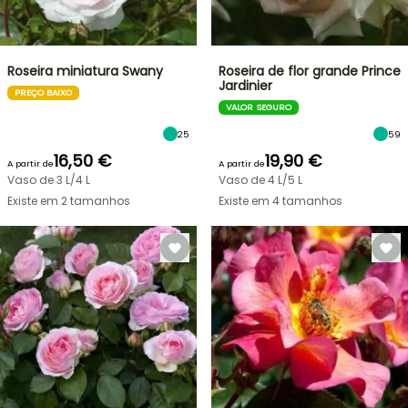
Roseira miniatura Swany
Roseira de flor grande Prince
Jardinier
PREÇO BAIXO
VALOR SEGURO
25
59
16,50 €
19,90 €
A partir de
A partir de
Vaso de 3 L/4 L
Vaso de 4 L/5 L
Existe em 2 tamanhos
Existe em 4 tamanhos