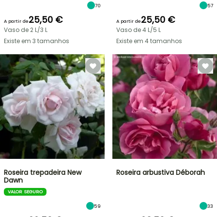
70
57
25,50 €
25,50 €
A partir de
A partir de
Vaso de 2 L/3 L
Vaso de 4 L/5 L
Existe em 3 tamanhos
Existe em 4 tamanhos
Roseira trepadeira New
Roseira arbustiva Déborah
Dawn
VALOR SEGURO
59
33