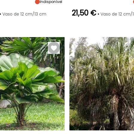
10 m
7 m
4 m
Indisponível
21,50 €
•
•
Vaso de 12 cm/13 cm
Vaso de 12 cm/
ão
Período razoável de
Rusticidade
Período de floração
Período razoável de
plantação
plantação
Até -1°C
o
Março à Junho
Julho
Março à Junho