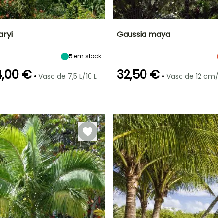
aryi
Gaussia maya
Largura à
Exposição
Altura à
Largura à
5
em stock
maturidade
maturidade
maturidade
Sol
2 m
9 m
4 m
,00 €
32,50 €
•
•
Vaso de 7,5 L/10 L
Vaso de 12 cm
ão
Período razoável de
Rusticidade
Período de floração
Período razoável de
plantação
Até -1°C
plantação
Março à Junho
Julho à Agosto
Março à
Setembro