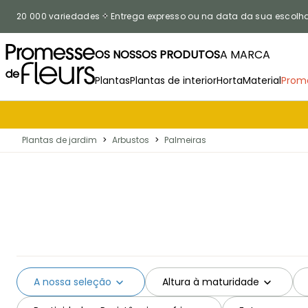
Ir para o Conteúdo
20 000 variedades
Entrega expresso ou na data da sua escolh
OS NOSSOS PRODUTOS
A MARCA
Plantas
Plantas de interior
Horta
Material
Prom
Plantas de jardim
>
Arbustos
>
Palmeiras
A nossa seleção
Altura à maturidade