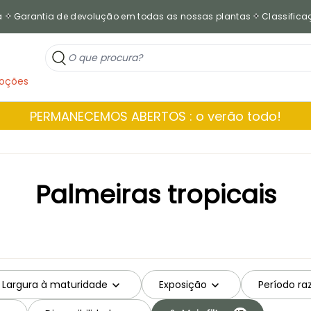
a
Garantia de devolução em todas as nossas plantas
Classificaç
oções
PERMANECEMOS ABERTOS : o verão todo!
Palmeiras tropicais
Largura à maturidade
Exposição
Período ra