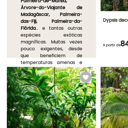
Palmeira-de-Manila,
Árvore-do-Viajante de
Madagáscar, Palmeira-
Dypsis dec
das-Fiji, Palmeira-da-
Flórida
... e tantas outras
Altura à
espécies exóticas
maturidade
2 m
magníficas. Muitas vezes
84
A partir de
pouco exigentes, desde
que beneficiem de
temperaturas amenas e
Período de floraç
luz, podem ser cultivadas
Junho à
em vasos ou contentores
Setembro
grandes durante muitos
anos, por vezes até
durante toda a vida.
Algumas embelezarão a
varanda, a sala de estar ou
uma estufa ao longo de
todo o ano, enquanto