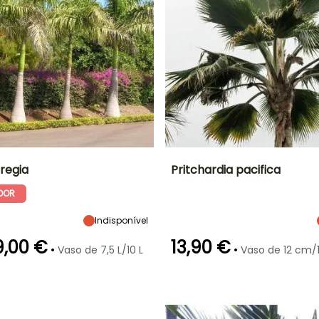
regia
Pritchardia pacifica
DOR
Largura à
Exposição
Altura à
Largura à
maturidade
maturidade
maturidade
Sol
8 m
1.90 m
1.90 m
Indisponível
9,00 €
13,90 €
•
•
Vaso de 7,5 L/10 L
Vaso de 12 cm/
ão
Período razoável de
Rusticidade
Período de floração
Período razoável de
plantação
Até +1,5°C
plantação
o
Março à Junho
Julho à Agosto
Março à Junho