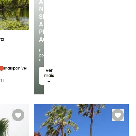
A
NOSSA
SELEÇÃO
A
PREÇOS
ACESSÍVEIS
ra
E
Exposição
poupe
Sol, Semi-
dinheiro!
sombra
Indisponível
Ver
mais
0 L
→
Rusticidade
Até -1°C