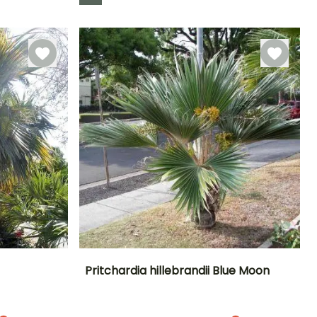
Rusticidade
Até +4,5°C
Pritchardia hillebrandii Blue Moon
Exposição
Altura à
Largura à
Exposição
maturidade
maturidade
Sol
Sol, Semi-