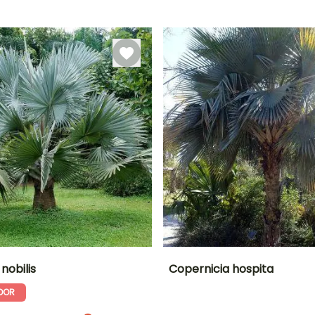
Período de floração
Período razoável de
plantação
Julho à Agosto
Março à Junho
nobilis
Copernicia hospita
DOR
Largura à
Exposição
Altura à
Largura à
maturidade
maturidade
maturidade
Sol