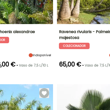
hoenix alexandrae
Ravenea rivularis - Palmei
majestosa
DOR
Largura à
Exposição
Altura à
Largura à
maturidade
maturidade
maturidade
Sol, Semi-
COLECIONADOR
3 m
12 m
3 m
sombra
Indisponível
,00 €
65,00 €
•
•
Vaso de 7,5 L/10 L
Vaso de 7,5 L/1
ão
Período razoável de
Rusticidade
Período de floração
Período razoável de
plantação
plantação
Até -1°C
o
Março à Junho
Julho à Agosto
Março à Junho