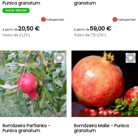
Punica granatum
granatum
VALOR SEGURO
Indisponível
Indisponível
20,50 €
59,00 €
A partir de
A partir de
Vaso de 2 L/3 L
Vaso de 7,5 L/10 L
Romãzeira Parfianka -
Romãzeira Malisi - Punica
Punica granatum
granatum