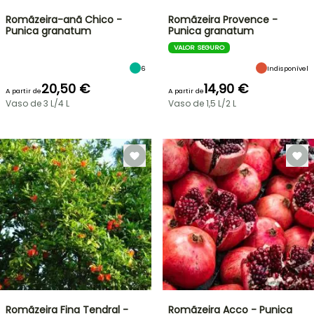
Romãzeira-anã Chico -
Romãzeira Provence -
Punica granatum
Punica granatum
VALOR SEGURO
6
Indisponível
20,50 €
14,90 €
A partir de
A partir de
Vaso de 3 L/4 L
Vaso de 1,5 L/2 L
Romãzeira Fina Tendral -
Romãzeira Acco - Punica