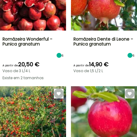
Romãzeira Wonderful -
Romãzeira Dente di Leone -
Punica granatum
Punica granatum
6
6
20,50 €
14,90 €
A partir de
A partir de
Vaso de 3 L/4 L
Vaso de 1,5 L/2 L
Existe em 2 tamanhos