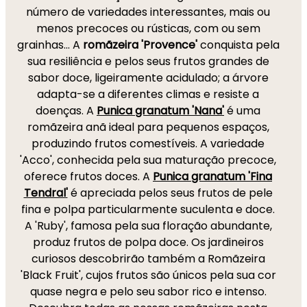
número de variedades interessantes, mais ou
menos precoces ou rústicas, com ou sem
grainhas... A
romãzeira 'Provence'
conquista pela
sua resiliência e pelos seus frutos grandes de
sabor doce, ligeiramente acidulado; a árvore
adapta-se a diferentes climas e resiste a
doenças. A
Punica granatum 'Nana'
é uma
romãzeira anã ideal para pequenos espaços,
produzindo frutos comestíveis. A variedade
'Acco', conhecida pela sua maturação precoce,
oferece frutos doces. A
Punica granatum 'Fina
Tendral'
é apreciada pelos seus frutos de pele
fina e polpa particularmente suculenta e doce.
A 'Ruby', famosa pela sua floração abundante,
produz frutos de polpa doce. Os jardineiros
curiosos descobrirão também a Romãzeira
'Black Fruit', cujos frutos são únicos pela sua cor
quase negra e pelo seu sabor rico e intenso.