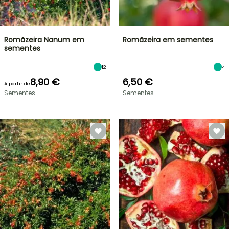
Romãzeira Nanum em
Romãzeira em sementes
sementes
12
4
8,90 €
6,50 €
A partir de
Sementes
Sementes