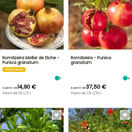
Romãzeira Mollar de Elche -
Romãzeira - Punica
Punica granatum
granatum
PREÇO BAIXO
2
9
14,90 €
37,50 €
A partir de
A partir de
Vaso de 1,5 L/2 L
Vaso de 7,5 L/10 L