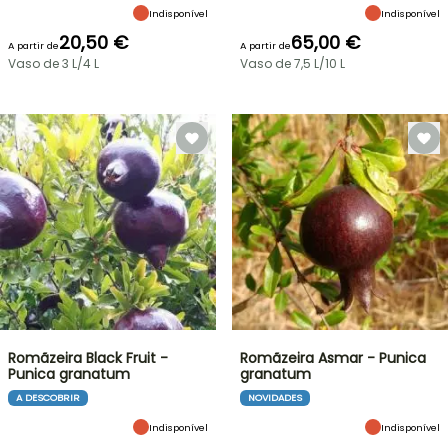
Indisponível
Indisponível
20,50 €
65,00 €
A partir de
A partir de
Vaso de 3 L/4 L
Vaso de 7,5 L/10 L
Romãzeira Black Fruit -
Romãzeira Asmar - Punica
Punica granatum
granatum
A DESCOBRIR
NOVIDADES
Indisponível
Indisponível