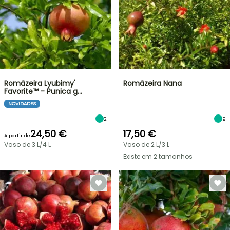
Romãzeira Lyubimy'
Romãzeira Nana
Favorite™ - Punica g…
NOVIDADES
2
9
24,50 €
17,50 €
A partir de
Vaso de 3 L/4 L
Vaso de 2 L/3 L
Existe em 2 tamanhos