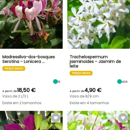
Madressilva-dos-bosques
Trachelospermum
Serotina - Lonicera …
jasminoides - Jasmim de
leite
PREÇO BAIXO
PREÇO BAIXO
12
406
18,50 €
4,90 €
A partir de
A partir de
Vaso de 2 L/3 L
Vaso de 8/9 cm
Existe em 2 tamanhos
Existe em 4 tamanhos