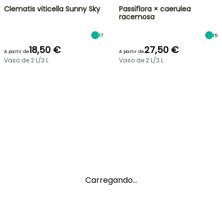
Clematis viticella Sunny Sky
Passiflora × caerulea
racemosa
17
15
18,50 €
27,50 €
A partir de
A partir de
Vaso de 2 L/3 L
Vaso de 2 L/3 L
Carregando...