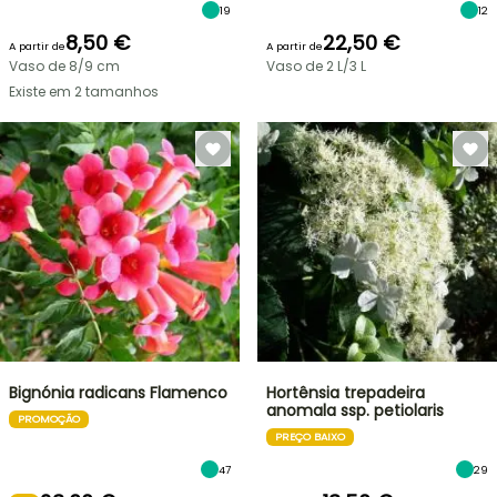
19
12
8,50 €
22,50 €
A partir de
A partir de
Vaso de 8/9 cm
Vaso de 2 L/3 L
Existe em 2 tamanhos
Bignónia radicans Flamenco
Hortênsia trepadeira
anomala ssp. petiolaris
PROMOÇÃO
PREÇO BAIXO
47
29