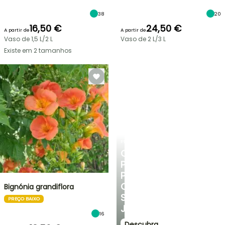
38
20
16,50 €
24,50 €
A partir de
A partir de
Vaso de 1,5 L/2 L
Vaso de 2 L/3 L
Existe em 2 tamanhos
PLANTFIT
CONSELHOS
PERSONALIZADOS
PARA
O
Bignónia grandiflora
SEU
PREÇO BAIXO
JARDIM
16
Descubra