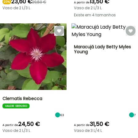
23,60 €
13,50 €
29,50 €
20%
A partir de
Vaso de 2 L/3 L
Vaso de 2 L/3 L
Existe em 4 tamanhos
Maracujá Lady Betty Myles
Young
Clematis Rebecca
VALOR SEGURO
63
7
24,50 €
31,50 €
A partir de
A partir de
Vaso de 2 L/3 L
Vaso de 3 L/4 L