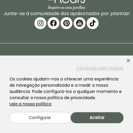
Junte-se à comunidade dos apaixonados por plantas!
PROMESSE DE FLEURS
SERVIÇOS
Continuar sem aceitar
A marca
Preparacao de
encomendas
Os cookies ajudam-nos a oferecer uma experiência
A nossa historia
de navegação personalizada e a medir a nossa
Entregas
audiência. Pode configurá-los a qualquer momento e
As nossas plantas
consultar a nossa política de privacidade.
Garantia das plantas
Leia a nossa política
Os nossos compromissos
Pagamento seguro
Os nossos valores
Configurar
Aceitar
Plantfit
Responsabilidade social
Encomenda sem plastico