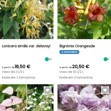
Lonicera similis var. delavayi
Bignónia Orangeade
A DESCOBRIR
37
11
18,50 €
20,50 €
A partir de
A partir de
Vaso de 2 L/3 L
Vaso de 1,5 L/2 L
Existe em 2 tamanhos
Existe em 2 tamanhos