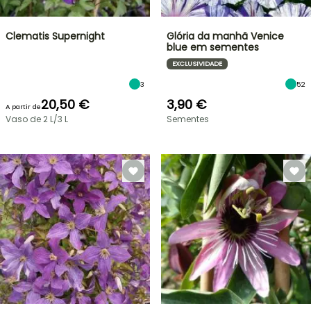
Clematis Supernight
Glória da manhã Venice
blue em sementes
EXCLUSIVIDADE
3
52
20,50 €
3,90 €
A partir de
Vaso de 2 L/3 L
Sementes