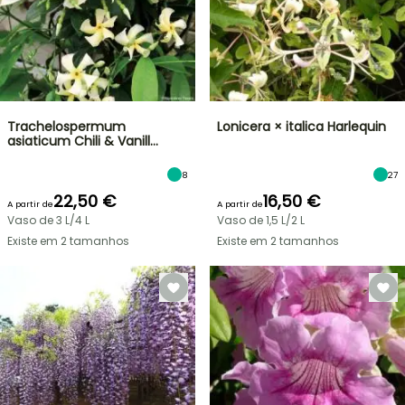
Trachelospermum
Lonicera × italica Harlequin
asiaticum Chili & Vanill…
8
27
22,50 €
16,50 €
A partir de
A partir de
Vaso de 3 L/4 L
Vaso de 1,5 L/2 L
Existe em 2 tamanhos
Existe em 2 tamanhos