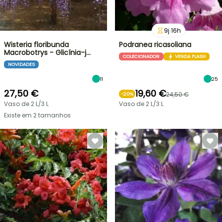
9
j
16
h
Wisteria floribunda
Podranea ricasoliana
Macrobotrys - Glicínia-j…
COLECIONADOR
VENDA FLASH
NOVIDADES
11
25
27,50 €
19,60 €
24,50 €
-
20
%
Vaso de 2 L/3 L
Vaso de 2 L/3 L
Existe em 2 tamanhos