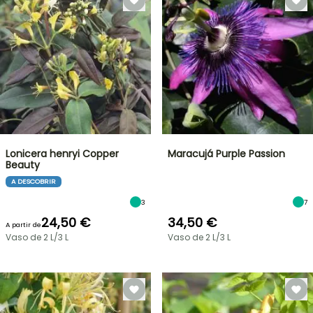
Lonicera henryi Copper
Maracujá Purple Passion
Beauty
A DESCOBRIR
3
7
24,50 €
34,50 €
A partir de
Vaso de 2 L/3 L
Vaso de 2 L/3 L