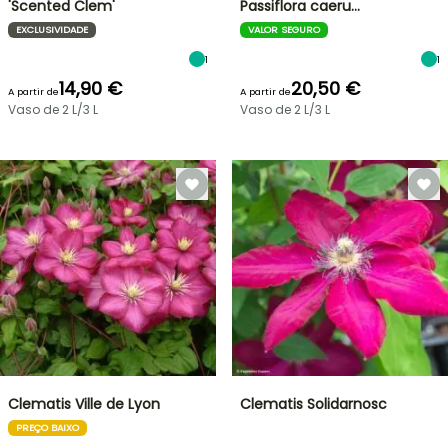
'Scented Clem'
Passiflora caeru…
EXCLUSIVIDADE
VALOR SEGURO
1
1
14,90 €
20,50 €
A partir de
A partir de
Vaso de 2 L/3 L
Vaso de 2 L/3 L
Clematis Ville de Lyon
Clematis Solidarnosc
PREÇO BAIXO