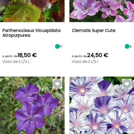
Parthenocissus tricuspidata
Clematis Super Cute
Atropurpurea
17
9
18,50 €
24,50 €
A partir de
A partir de
Vaso de 2 L/3 L
Vaso de 2 L/3 L