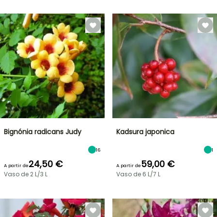
Bignónia radicans Judy
Kadsura japonica
16
1
24,50 €
59,00 €
A partir de
A partir de
Vaso de 2 L/3 L
Vaso de 6 L/7 L