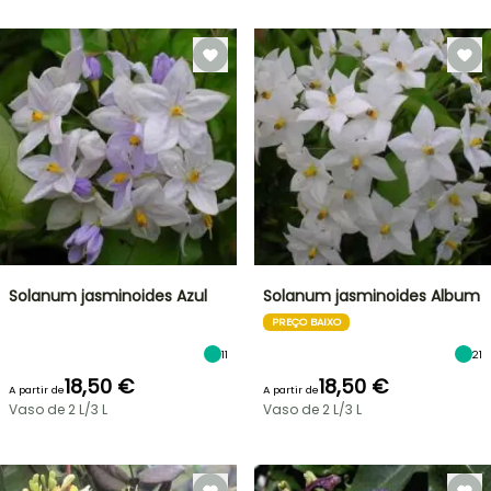
Solanum jasminoides Azul
Solanum jasminoides Album
PREÇO BAIXO
11
21
18,50 €
18,50 €
A partir de
A partir de
Vaso de 2 L/3 L
Vaso de 2 L/3 L