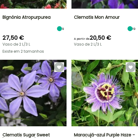
Bignónia Atropurpurea
Clematis Mon Amour
9
19
27,50 €
20,50 €
A partir de
Vaso de 2 L/3 L
Vaso de 2 L/3 L
Existe em 2 tamanhos
Clematis Sugar Sweet
Maracujá-azul Purple Haze -