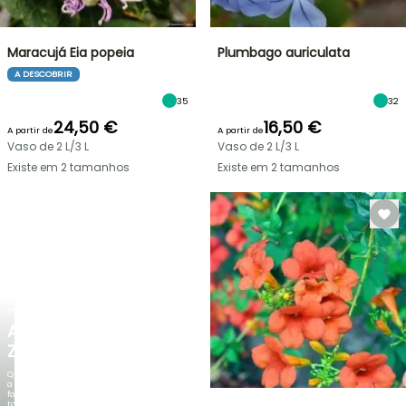
Maracujá Eia popeia
Plumbago auriculata
A DESCOBRIR
35
32
24,50 €
16,50 €
A partir de
A partir de
Vaso de 2 L/3 L
Vaso de 2 L/3 L
Existe em 2 tamanhos
Existe em 2 tamanhos
NOVO
AGAPANTHUS
ZAMBEZI
Quando
a
folhagem
torna-