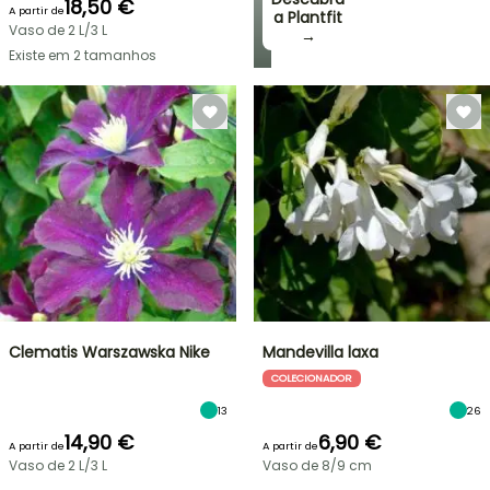
18,50 €
A partir de
a Plantfit
Vaso de 2 L/3 L
→
Existe em 2 tamanhos
Clematis Warszawska Nike
Mandevilla laxa
COLECIONADOR
13
26
14,90 €
6,90 €
A partir de
A partir de
Vaso de 2 L/3 L
Vaso de 8/9 cm