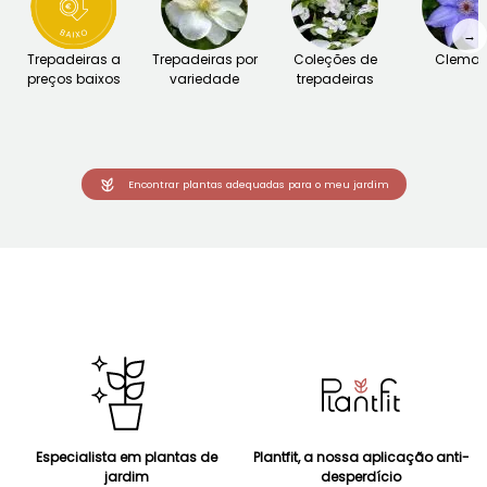
→
Trepadeiras a
Trepadeiras por
Coleções de
Clemat
preços baixos
variedade
trepadeiras
Encontrar plantas adequadas para o meu jardim
Especialista em plantas de
Plantfit, a nossa aplicação anti-
jardim
desperdício