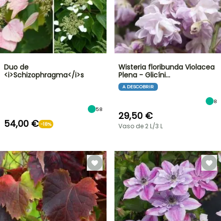
Duo de
Wisteria floribunda Violacea
<i>Schizophragma</i>s
Plena - Glicíni…
A DESCOBRIR
8
58
29,50 €
54,00 €
-18%
Vaso de 2 L/3 L