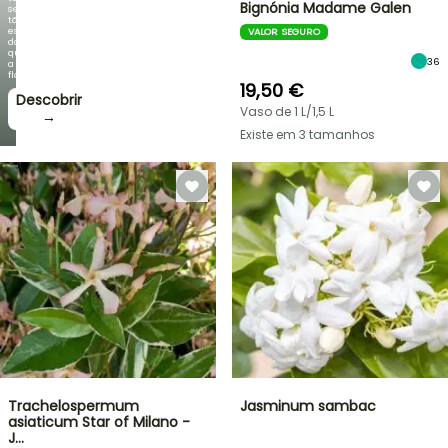
Bignónia Madame Galen
se
tão
espetacular
VALOR SEGURO
do
que
36
a
floração!
19,50 €
Descobrir
Vaso de 1 L/1,5 L
→
Existe em 3 tamanhos
Trachelospermum
Jasminum sambac
asiaticum Star of Milano -
J…