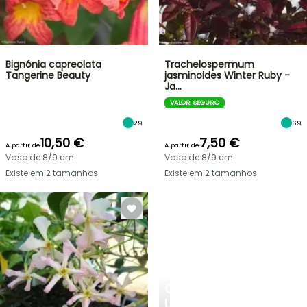
Bignónia capreolata
Trachelospermum
Tangerine Beauty
jasminoides Winter Ruby -
Ja…
VALOR SEGURO
29
69
10,50 €
7,50 €
A partir de
A partir de
Vaso de 8/9 cm
Vaso de 8/9 cm
Existe em 2 tamanhos
Existe em 2 tamanhos
CRIE
UM