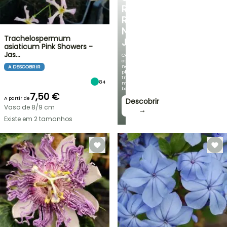
RECANTO
REFRESCANTE
NO
Trachelospermum
JARDIM
asiaticum Pink Showers -
Jas…
Com
as
nossas
A DESCOBRIR
plantas
trepadeiras
84
mais
bonitas!
7,50 €
A partir de
Descobrir
Vaso de 8/9 cm
→
Existe em 2 tamanhos