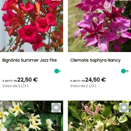
Bignónia Summer Jazz Fire
Clematis Saphyra Nancy
3
15
22,50 €
24,50 €
A partir de
A partir de
Vaso de 2 L/3 L
Vaso de 2 L/3 L